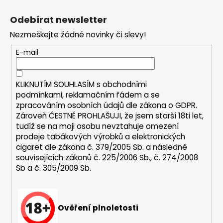
Z
á
Odebírat newsletter
p
Nezmeškejte žádné novinky či slevy!
a
t
E-mail
í
KLIKNUTÍM SOUHLASÍM s
obchodními
podmínkami,
reklamačním řádem a se
zpracováním osobních údajů dle zákona o
GDPR
.
Zároveň ČESTNĚ PROHLAŠUJI, že jsem starší 18ti let,
tudíž se na moji osobu nevztahuje omezení
prodeje tabákových výrobků a elektronických
cigaret dle zákona č. 379/2005 Sb. a následně
souvisejících zákonů č. 225/2006 Sb., č. 274/2008
Sb a č. 305/2009 Sb.
Ověření plnoletosti