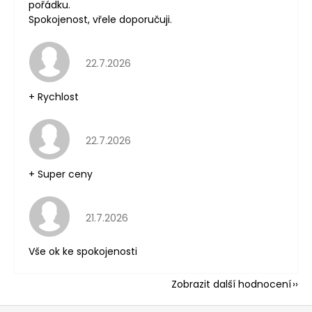
pořádku.
Spokojenost, vřele doporučuji.
Hodnocení obchodu je 5 z 5 hvězdiček.
22.7.2026
+ Rychlost
Hodnocení obchodu je 5 z 5 hvězdiček.
22.7.2026
+ Super ceny
Hodnocení obchodu je 5 z 5 hvězdiček.
21.7.2026
Vše ok ke spokojenosti
Zobrazit další hodnocení