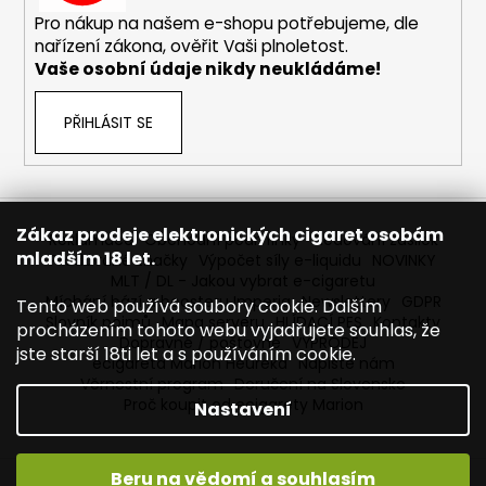
Pro nákup na našem e-shopu potřebujeme, dle
nařízení zákona, ověřit Vaši plnoletost.
Vaše osobní údaje nikdy neukládáme!
PŘIHLÁSIT SE
Zákaz prodeje elektronických cigaret osobám
Reklamace
Obchodní podmínky
Sledování zásilek
mladším 18 let.
Prodávané značky
Výpočet síly e-liquidu
NOVINKY
MLT / DL - Jakou vybrat e-cigaretu
Míchání bází a boosteru Imperia
Newslettery
GDPR
Tento web používá soubory cookie. Dalším
Slovník pojmů
Mapa serveru
HLÍDACÍ PES
Kontakty
procházením tohoto webu vyjadřujete souhlas, že
Dopravné / poštovné
VÝPRODEJ
jste starší 18ti let a s používáním cookie.
ecigareta Marion Heureka
Napište nám
Věrnostní program
Doručení na Slovensko
Proč koupit od ecigarety Marion
Nastavení
Beru na vědomí a souhlasím
Vytvořil Shoptet