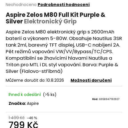
Průměrné
Neohodnoceno
Podrobnosti hodnocení
a
hodnocení
j
Aspire Zelos M80 Full Kit Purple &
produktu
Silver
Elektronický Grip
í
je
0,0
t
Aspire Zelos M80 elektronický grip s 2600mAh
z
?
5
baterií a výkonem 5-80W. Obsahuje Nautilus 3SR
hvězdiček.
tank 2ml, barevný TFT displej, USB-C nabíjení 2A.
Pět režimů vapování
VW
/VV/Bypass/
TC
/CPS.
Kompatibilní se žhavícími hlavami Nautilus a
Triton pro
MTL
i
DL
styl vapování. Barva: Purple &
HLEDAT
Silver (Fialovo-stříbrná)
Můžeme doručit do:
10.8.2026
Možnosti doručení
D
Ihned k odeslání
(>5 ks)
o
Kód:
6958947192927
p
Značka:
Aspire
o
r
1 499 Kč
–46 %
799 Kč
u