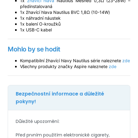
1x
žhavící hlava
Nautilus Meshed 0,3Ω (23-28W) –
předinstalovaná
1x žhavící hlava Nautilus BVC 1,8Ω (10-14W)
1x náhradní náustek
1x balení O-kroužků
1x USB-C kabel
Mohlo by se hodit
Kompatibilní žhavící hlavy Nautilus série naleznete
zde
Všechny produkty značky Aspire naleznete
zde