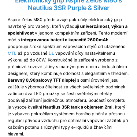
Elektronický grip Aspire Zelos M80 s
Nautilus 3SR Purple & Silver
Aspire Zelos M80 představuje pokročilý elektronický grip
navržený pro vapery, kteří vyžadují
univerzálnost, výkon a
spolehlivost
v jednom kompaktním zařízení. Tento moderní
mód s
integrovanou baterií o kapacitě 2600mAh
podporuje široké spektrum vapovacích stylů od utaženého
MTL
až po vzdušné
DL
vapování díky nastavitelnému
výkonu až do 80W. Konstrukčně je zařízení vyrobeno z
prémiové kovové slitiny s matným povrchem a industriálním
designem, který kombinuje odolnost s elegantním vzhledem.
Barevný 0,96palcový TFT displej
s osmi úrovněmi jasu
zajišťuje výbornou čitelnost za všech světelných podmínek,
zatímco dva LED proužky se šesti světelnými efekty
dodávají zařízení jedinečnou atmosféru. Součástí kompletu
je vysoce kvalitní
Nautilus 3SR tank s objemem 2ml
, který
je vybaven pokročilým systémem horního plnění a přesnou
regulací přívodu vzduchu pro optimální vapovací zážitek při
každém potahu s různými typy e-liquidů a žhavícími
hlavami.