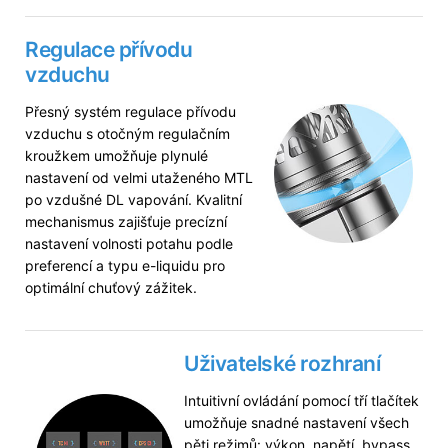
Regulace přívodu
vzduchu
Přesný systém regulace přívodu
vzduchu s otočným regulačním
kroužkem umožňuje plynulé
nastavení od velmi utaženého MTL
po vzdušné DL vapování. Kvalitní
mechanismus zajišťuje precízní
nastavení volnosti potahu podle
preferencí a typu e-liquidu pro
optimální chuťový zážitek.
Uživatelské rozhraní
Intuitivní ovládání pomocí tří tlačítek
umožňuje snadné nastavení všech
pěti režimů: výkon, napětí, bypass,