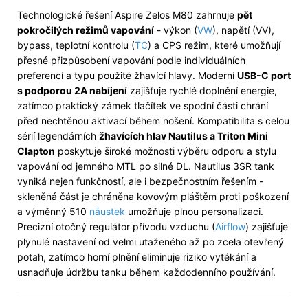
Technologické řešení Aspire Zelos M80 zahrnuje
pět
pokročilých režimů vapování
- výkon (
VW
), napětí (VV),
bypass, teplotní kontrolu (
TC
) a CPS režim, které umožňují
přesné přizpůsobení vapování podle individuálních
preferencí a typu použité žhavící hlavy. Moderní
USB-C port
s podporou 2A nabíjení
zajišťuje rychlé doplnění energie,
zatímco praktický zámek tlačítek ve spodní části chrání
před nechtěnou aktivací během nošení. Kompatibilita s celou
sérií legendárních
žhavících hlav Nautilus a Triton Mini
Clapton
poskytuje široké možnosti výběru odporu a stylu
vapování od jemného MTL po silné DL. Nautilus 3SR tank
vyniká nejen funkčností, ale i bezpečnostním řešením -
skleněná část je chráněna kovovým pláštěm proti poškození
a výměnný 510
náustek
umožňuje plnou personalizaci.
Precizní otočný regulátor přívodu vzduchu (
Airflow
) zajišťuje
plynulé nastavení od velmi utaženého až po zcela otevřený
potah, zatímco horní plnění eliminuje riziko vytékání a
usnadňuje údržbu tanku během každodenního používání.