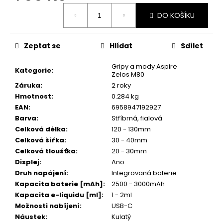
č
Měrná
u
DO KOŠÍKU
cena:
j
e
m
Zeptat se
Hlídat
Sdílet
e
Gripy a mody Aspire
Kategorie
:
Zelos M80
JOYETECH
Záruka
:
2 roky
BF
Hmotnost
:
0.284 kg
SS316
EAN
:
6958947192927
ATOMIZER
Barva
:
Stříbrná
,
fialová
0,6OHM
Celková délka
:
120 - 130mm
45
Celková šířka
:
30 - 40mm
Kč
Celková tloušťka
:
20 - 30mm
Displej
:
Ano
Druh napájení
:
Integrovaná baterie
Kapacita baterie [mAh]
:
2500 - 3000mAh
Kapacita e-liquidu [ml]
:
1 - 2ml
Možnosti nabíjení
:
USB-C
Náustek
:
Kulatý