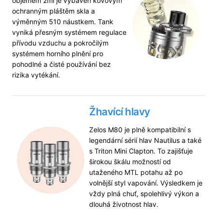
objemem 2ml je vybaven kovovým
ochranným pláštěm skla a
výměnným 510 náustkem. Tank
vyniká přesným systémem regulace
přívodu vzduchu a pokročilým
systémem horního plnění pro
pohodlné a čisté používání bez
rizika vytékání.
Žhavící hlavy
Zelos M80 je plně kompatibilní s
legendární sérií hlav Nautilus a také
s Triton Mini Clapton. To zajišťuje
širokou škálu možností od
utaženého MTL potahu až po
volnější styl vapování. Výsledkem je
vždy plná chuť, spolehlivý výkon a
dlouhá životnost hlav.