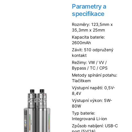
Parametry a
specifikace
Rozměry: 123,5mm x
35,3mm x 25mm
Kapacita baterie:
2600mAh
Závit: 510 odpružený
kontakt
Režimy: VW / VV /
Bypass / TC / CPS
Metody spínání potahu:
Tlačítkem
Výstupní napětí: 0,5V-
8,4V
Výstupní výkon: 5W-
80W
Typ baterie:
Integrovaná Li-ion
Způsob nabíjení: USB-C
port (5V/2A)