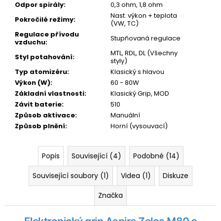
Odpor spirály
:
0,3 ohm, 1,8 ohm
Nast. výkon + teplota
Pokročilé režimy
:
(VW, TC)
Regulace přívodu
Stupňovaná regulace
vzduchu
:
MTL, RDL, DL (Všechny
Styl potahování
:
styly)
Typ atomizéru
:
Klasický s hlavou
Výkon (W)
:
60 - 80W
Základní vlastnosti
:
Klasický Grip, MOD
Závit baterie
:
510
Způsob aktivace
:
Manuální
Způsob plnění
:
Horní (vysouvací)
Popis
Související (4)
Podobné (14)
Související soubory (1)
Videa (1)
Diskuze
Značka