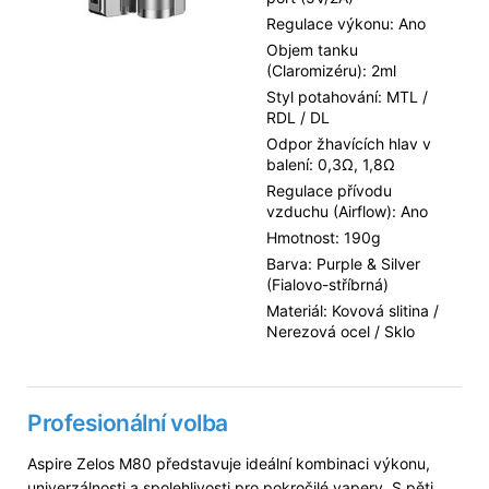
Regulace výkonu: Ano
Objem tanku
(Claromizéru): 2ml
Styl potahování: MTL /
RDL / DL
Odpor žhavících hlav v
balení: 0,3Ω, 1,8Ω
Regulace přívodu
vzduchu (Airflow): Ano
Hmotnost: 190g
Barva: Purple & Silver
(Fialovo-stříbrná)
Materiál: Kovová slitina /
Nerezová ocel / Sklo
Profesionální volba
Aspire Zelos M80 představuje ideální kombinaci výkonu,
univerzálnosti a spolehlivosti pro pokročilé vapery. S pěti