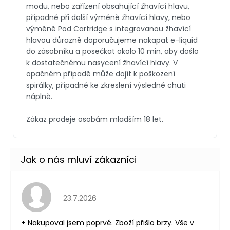
Hodnocení obchodu je 5 z 5 hvězdiček.
23.7.2026
+ Nakupoval jsem poprvé. Zboží přišlo brzy. Vše v