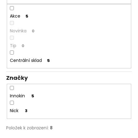
č
ů
u
j
Akce
5
e
m
Novinka
0
e
Tip
0
ELF
BAR
Centrální sklad
5
ELFLIQ
-
SALT
Značky
E-
LIQUID
-
STRAWBERRY
Innokin
5
KIWI
-
10ML
Nick
3
-
10MG
Položek k zobrazení:
8
185
Kč