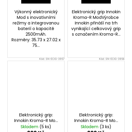
Výkonný elektronický
Elektronický grip Innokin
Mod s inovativními
Kroma-R ModVýrobce
režimy a integrovanou
Innokin přináší na trh
baterií o kapacitě
vynikající celkovový grip
2500mAh.
s označením Kroma-R...
Rozměry: 35.73 x 27.02 x
75...
Kód:
SN-ECIG-3957
Kód:
SN-ECIG-3956
Elektronický grip:
Elektronický grip:
Innokin Kroma-R Mod
Innokin Kroma-R Mod
(Bronze)
(Black)
Skladem
(5 ks)
Skladem
(3 ks)