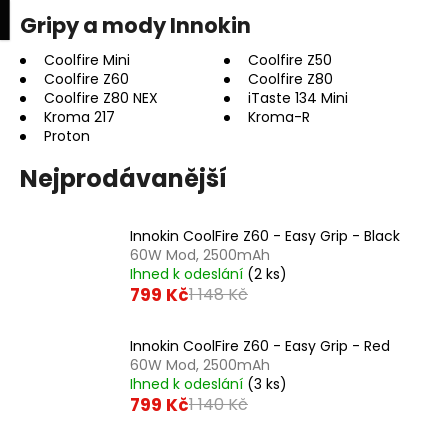
K
upní
Menu
ní
Gripy a mody Innokin
Přejít
o
na
Zpět
Zpět
k
š
obsah
Coolfire Mini
Coolfire Z50
Coolfire Z60
Coolfire Z80
í
Coolfire Z80 NEX
iTaste 134 Mini
C
k
Kroma 217
Kroma-R
o
Proton
p
Nejprodávanější
o
t
ř
Innokin CoolFire Z60 - Easy Grip - Black
60W Mod, 2500mAh
e
Ihned k odeslání
(2 ks)
b
799 Kč
1 148 Kč
u
j
Innokin CoolFire Z60 - Easy Grip - Red
e
60W Mod, 2500mAh
Ihned k odeslání
(3 ks)
t
799 Kč
1 140 Kč
e
n