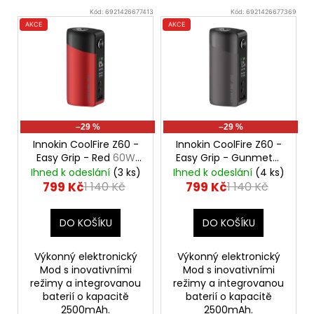
Původně:
V
Kód:
6921426677413
Kód:
6921426677369
245
ý
Kč
AKCE
AKCE
p
i
s
p
r
–29 %
–29 %
o
Innokin CoolFire Z60 -
Innokin CoolFire Z60 -
d
Easy Grip - Red
60W
Easy Grip - Gunmetal
Mod, 2500mAh
60W Mod, 2500mAh
u
Ihned k odeslání
(3 ks)
Ihned k odeslání
(4 ks)
799 Kč
799 Kč
1 140 Kč
1 140 Kč
k
t
DO KOŠÍKU
DO KOŠÍKU
ů
Výkonný elektronický
Výkonný elektronický
Mod s inovativními
Mod s inovativními
režimy a integrovanou
režimy a integrovanou
baterií o kapacitě
baterií o kapacitě
2500mAh.
2500mAh.