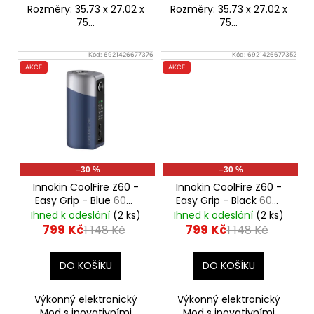
Rozměry: 35.73 x 27.02 x
Rozměry: 35.73 x 27.02 x
75...
75...
Kód:
6921426677376
Kód:
6921426677352
AKCE
AKCE
–30 %
–30 %
Innokin CoolFire Z60 -
Innokin CoolFire Z60 -
Easy Grip - Blue
60W
Easy Grip - Black
60W
Mod, 2500mAh
Mod, 2500mAh
Ihned k odeslání
(2 ks)
Ihned k odeslání
(2 ks)
799 Kč
799 Kč
1 148 Kč
1 148 Kč
DO KOŠÍKU
DO KOŠÍKU
Výkonný elektronický
Výkonný elektronický
Mod s inovativními
Mod s inovativními