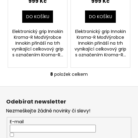
999 Kč
999 Kč
DO KOŠÍKU
DO KOŠÍKU
Elektronický grip Innokin
Elektronický grip Innokin
Kroma-R ModVýrobce
Kroma-R ModVýrobce
Innokin přináší na trh
Innokin přináší na trh
vynikající celkovový grip
vynikající celkovový grip
s označením Kroma-R...
s označením Kroma-R...
8
položek celkem
O
v
Z
l
á
á
Odebírat newsletter
d
p
a
Nezmeškejte žádné novinky či slevy!
a
c
t
E-mail
í
í
p