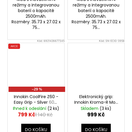
režimy a integrovanou
režimy a integrovanou
baterií o kapacitě
baterií o kapacitě
2500mAh.
2500mAh.
Rozměry: 35.73 x 27.02 x
Rozměry: 35.73 x 27.02 x
75...
75...
Kód:
6921426677345
Kód:
SN-ECIG-3958
AKCE
–29 %
Innokin CoolFire Z60 -
Elektronický grip:
Easy Grip - Silver
60W
Innokin Kroma-R Mod
Mod, 2500mAh
(Gun Metal)
Ihned k odeslání
(2 ks)
Skladem
(3 ks)
799 Kč
999 Kč
1 140 Kč
DO KOŠÍKU
DO KOŠÍKU