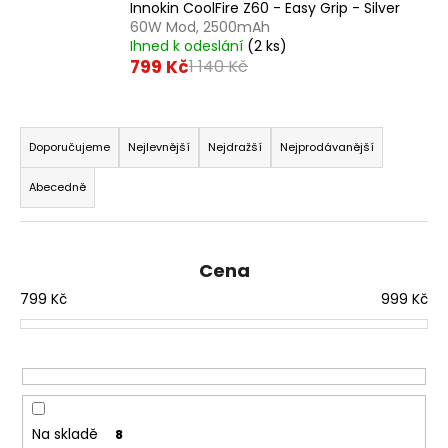
Innokin CoolFire Z60 - Easy Grip - Silver
a
60W Mod, 2500mAh
j
Ihned k odeslání
(2 ks)
799 Kč
1 140 Kč
í
t
Ř
?
a
Doporučujeme
Nejlevnější
Nejdražší
Nejprodávanější
z
Abecedně
e
n
HLEDAT
í
Cena
p
799
Kč
999
Kč
r
D
o
o
d
p
u
o
r
k
u
t
Na skladě
8