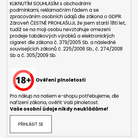
r
KLIKNUTÍM SOUHLASÍM s
obchodními
v
podmínkami,
reklamačním řádem a se
k
zpracováním osobních údajů dle zákona o
GDPR
.
y
Zároveň ČESTNĚ PROHLAŠUJI, že jsem starší 18ti let,
v
tudíž se na moji osobu nevztahuje omezení
ý
prodeje tabákových výrobků a elektronických
p
cigaret dle zákona č. 379/2005 Sb. a následně
i
souvisejících zákonů č. 225/2006 Sb., č. 274/2008
s
Sb a č. 305/2009 Sb.
u
Ověření plnoletosti
Pro nákup na našem e-shopu potřebujeme, dle
nařízení zákona, ověřit Vaši plnoletost.
Vaše osobní údaje nikdy neukládáme!
PŘIHLÁSIT SE