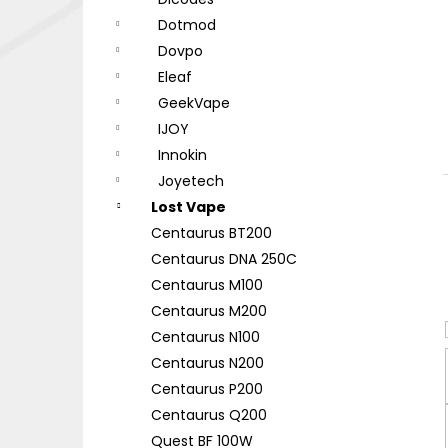
DEKANG DESERT SHIP 10ML 18MG
l
Dotmod
155 Kč
Původně:
195 Kč
Dovpo
Eleaf
GeekVape
IJOY
Innokin
Joyetech
Lost Vape
Centaurus BT200
Centaurus DNA 250C
Centaurus M100
Centaurus M200
Centaurus N100
Centaurus N200
Centaurus P200
Centaurus Q200
Quest BF 100W