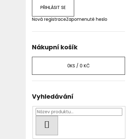
PŘIHLÁSIT SE
Nová registrace
Zapomenuté heslo
Nákupní košík
0
KS /
0 KČ
Vyhledávání
HLEDAT