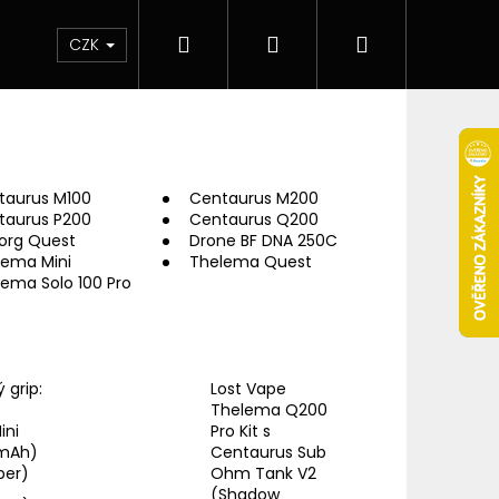
Hledat
Přihlášení
Nákupní
 & novinky
Elektronické cigarety
Elektro
CZK
košík
taurus M100
Centaurus M200
taurus P200
Centaurus Q200
org Quest
Drone BF DNA 250C
lema Mini
Thelema Quest
ema Solo 100 Pro
 grip:
Lost Vape
Thelema Q200
ini
Pro Kit s
Následující
mAh)
Centaurus Sub
ber)
Ohm Tank V2
(Shadow