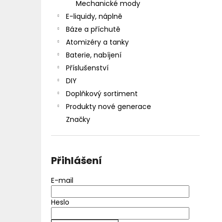
Mechanické mody
E-liquidy, náplně
Báze a příchutě
Atomizéry a tanky
Baterie, nabíjení
Příslušenství
DIY
Doplňkový sortiment
Produkty nové generace
Značky
Přihlášení
E-mail
Heslo