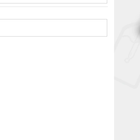
SN-ECIG-8251
SN-ECIG-8250
NOVINKA
200 Pro
Lost Vape Thelema Q200 Pro
b Ohm
Kit s Centaurus Sub Ohm