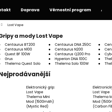
ntakt
Doprava
Věrnostní program
Akce
Lost Vape
Co potřebujete najít?
Gripy a mody Lost Vape
Centaurus BT200
Centaurus DNA 250C
Cen
HLEDAT
Centaurus N100
Centaurus N200
Cen
Quest BF 100W
Centaurus Q200 Pro
Cyb
Grus
Hyperion DNA 100C
The
Thelema Quest Solo
Thelema Solo 100W
Thel
Doporučujeme
Nejprodávanější
Elektronický grip:
Elektronický
Lost Vape
Lost Vape
Thelema Mini
Thelema M
Mod (1500mAh)
Mod (1500
(Mystic Red)
(Carbon Fi