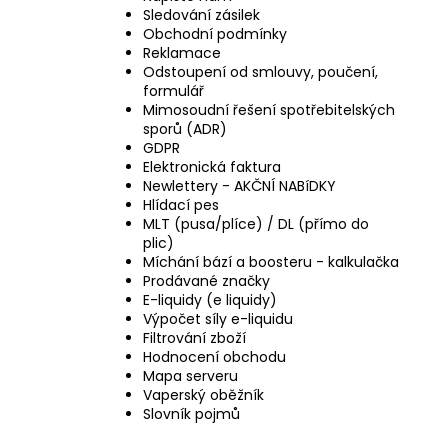
Sledování zásilek
Obchodní podmínky
Reklamace
Odstoupení od smlouvy, poučení,
formulář
Mimosoudní řešení spotřebitelských
sporů (ADR)
GDPR
Elektronická faktura
Newlettery - AKČNÍ NABíDKY
Hlídací pes
MLT (pusa/plíce) / DL (přímo do
plic)
Míchání bází a boosteru - kalkulačka
Prodávané značky
E-liquidy (e liquidy)
Výpočet síly e-liquidu
Filtrování zboží
Hodnocení obchodu
Mapa serveru
Vaperský oběžník
Slovník pojmů