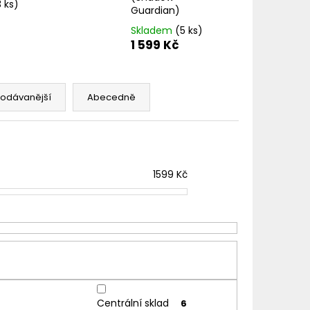
TER IMPERIA 5X10ML
3 ks)
Guardian)
Skladem
(5 ks)
1 599 Kč
č
rodávanější
Abecedně
1599
Kč
Centrální sklad
6