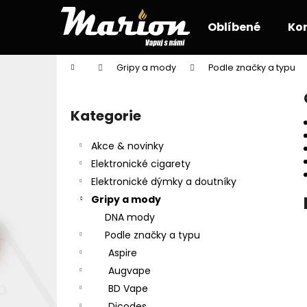
K
Přejít
na
o
Oblíbené
Ko
obsah
Zpět
Zpět
š
do
do
í
Domů
Gripy a mody
Podle značky a typu
k
obchodu
obchodu
P
o
Kategorie
Přeskočit
s
kategorie
t
Akce & novinky
r
Elektronické cigarety
a
Elektronické dýmky a doutníky
n
Gripy a mody
n
DNA mody
í
Podle značky a typu
p
Aspire
a
Augvape
n
BD Vape
e
Dicodes