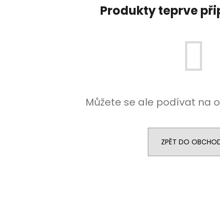
DEKANG DESERT SHIP 10ML 11MG
BÁZE FIFTY BOOS
Produkty teprve př
20MG
149 Kč
Původně:
195 Kč
602 Kč
Původně:
649 K
Můžete se ale podívat na o
ZPĚT DO OBCHO