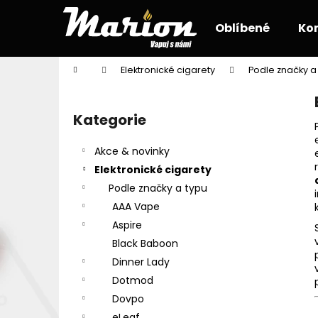
K
Přejít
na
o
Oblíbené
Ko
obsah
Zpět
Zpět
š
do
do
í
Domů
Elektronické cigarety
Podle značky a
k
obchodu
obchodu
P
o
Kategorie
Přeskočit
s
kategorie
t
Akce & novinky
r
Elektronické cigarety
a
Podle značky a typu
n
AAA Vape
n
Aspire
í
Black Baboon
p
Dinner Lady
a
Dotmod
n
Dovpo
e
eLeaf