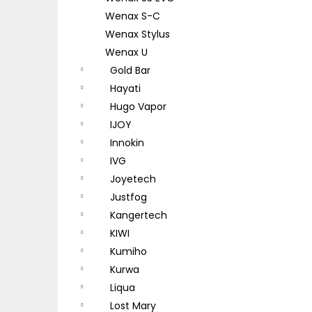
Wenax S-C
Wenax Stylus
Wenax U
Gold Bar
Hayati
Hugo Vapor
IJOY
Innokin
IVG
Joyetech
Justfog
Kangertech
KIWI
Kumiho
Kurwa
Liqua
Lost Mary