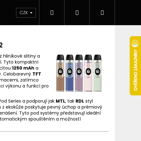
Hledat
Přihlášení
Nákupní
 & novinky
Elektronické cigarety
Elektro
CZK
košík
2
hliníkové slitiny a
í. Tyto kompaktní
acitou
1250 mAh
a
y. Celobarevný
TFT
nimacemi, zatímco
aci výkonu a funkcí pro
od Series a podporují jak
MTL
, tak
RDL
styl
h z ekokůže poskytuje pevný úchop a prémiový
enášení. Tyto pod systémy představují ideální
s automatickým spouštěním a možností
Následující