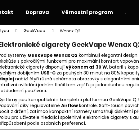
ntakt
Doprava
Věrnostní program
Akce
 typu
GeekVape
Wenax Q2
Co potřebujete najít?
Elektronické cigarety GeekVape Wenax Q
Pod systémy
GeekVape Wenax Q2
kombinují elegantní design z 
HLEDAT
ekokůže s pokročilými funkcemi pro maximální komfort vapován
elektronické cigarety disponují
výkonem až 30 W
, baterií s kap
rychlým dobíjením
USB-C
za pouhých 30 minut na 80% kapacit
displej
nabízí čtyři různá schémata obrazovky s elegantními a
Doporučujeme
intuitivní ovládání jedním tlačítkem zajišťuje jednoduchou regul
každodenní používání.
Systémy jsou kompatibilní s kompletní platformou GeekVape Q P
vapování díky regulovatelné
Airflow
kontrole. Soft-touch povrc
pocit z držení, zatímco kompaktní rozměry umožňují diskrétní př
volbu pro uživatele hledající spolehlivé elektronické cigarety 
přizpůsobení podle osobních preferencí.