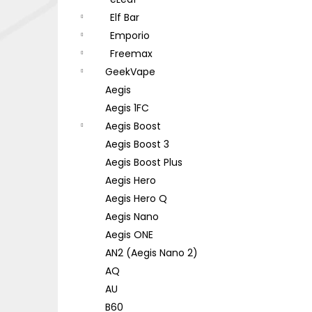
DEKANG DESERT SHIP 10ML 18MG
l
Elf Bar
155 Kč
Původně:
195 Kč
Emporio
Freemax
GeekVape
Aegis
Aegis 1FC
Aegis Boost
Aegis Boost 3
Aegis Boost Plus
Aegis Hero
Aegis Hero Q
Aegis Nano
Aegis ONE
AN2 (Aegis Nano 2)
AQ
AU
B60