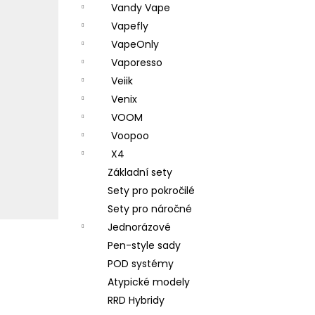
Vandy Vape
Vapefly
VapeOnly
Vaporesso
Veiik
Venix
VOOM
Voopoo
X4
Základní sety
Sety pro pokročilé
Sety pro náročné
Jednorázové
Pen-style sady
POD systémy
Atypické modely
RRD Hybridy