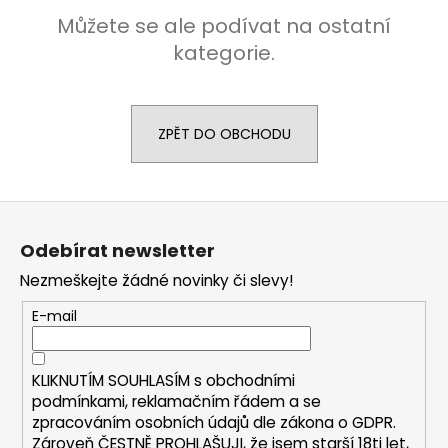
č
u
Můžete se ale podívat na ostatní
j
kategorie.
e
m
e
ZPĚT DO OBCHODU
DEKANG
DESERT
SHIP
Z
10ML
á
18MG
Odebírat newsletter
p
155
Nezmeškejte žádné novinky či slevy!
Kč
a
Původně:
t
E-mail
195
Kč
í
KLIKNUTÍM SOUHLASÍM s
obchodními
podmínkami,
reklamačním řádem a se
zpracováním osobních údajů dle zákona o
GDPR
.
Zároveň ČESTNĚ PROHLAŠUJI, že jsem starší 18ti let,