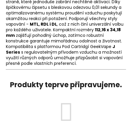
straně, které jednoduše zabrání nechtěné aktivaci. Díky
a
špičkovému čipsetu s bleskovou odezvou 0,01 sekundy a
optimalizovanému systému proudění vzduchu poskytují
j
okamžitou reakci při potažení. Podporují všechny styly
í
vapování -
MTL, RDL i DL
, což z nich činí univerzální volbu
t
pro každého uživatele. Kompaktní rozměry
112,16 x 34,18
mm
zajišťují pohodlný úchop, zatímco robustní
?
konstrukce garantuje mimořádnou odolnost a životnost.
Kompatibilita s platformou Pod Cartridgí GeekVape
J
Series
s regulovatelným přívodem vzduchu a možností
využití různých odporů umožňuje přizpůsobit si vapování
přesně podle vlastních preferencí.
HLEDAT
Produkty teprve připravujeme.
D
o
p
o
r
u