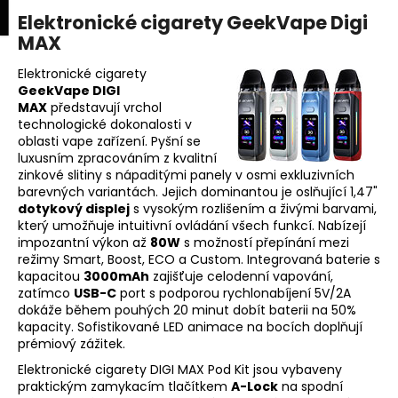
K
upní
Menu
ní
Elektronické cigarety GeekVape Digi
Přejít
o
na
MAX
Zpět
Zpět
k
š
obsah
í
Elektronické cigarety
GeekVape DIGI
C
k
MAX
představují vrchol
o
technologické dokonalosti v
p
oblasti vape zařízení. Pyšní se
luxusním zpracováním z kvalitní
o
zinkové slitiny s nápaditými panely v osmi exkluzivních
t
barevných variantách. Jejich dominantou je oslňující 1,47"
ř
dotykový displej
s vysokým rozlišením a živými barvami,
který umožňuje intuitivní ovládání všech funkcí. Nabízejí
e
impozantní výkon až
80W
s možností přepínání mezi
b
režimy Smart, Boost, ECO a Custom. Integrovaná baterie s
u
kapacitou
3000mAh
zajišťuje celodenní vapování,
zatímco
USB-C
port s podporou rychlonabíjení 5V/2A
j
dokáže během pouhých 20 minut dobít baterii na 50%
e
kapacity. Sofistikované LED animace na bocích doplňují
prémiový zážitek.
t
e
Elektronické cigarety DIGI MAX Pod Kit jsou vybaveny
praktickým zamykacím tlačítkem
A-Lock
na spodní
n