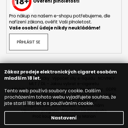
č
Ověření plnoletosti
u
j
Pro nákup na našem e-shopu potřebujeme, dle
e
nařízení zákona, ověřit Vaši plnoletost.
m
Vaše osobní údaje nikdy neukládáme!
e
PŘIHLÁSIT SE
LIQUA
SALT
SHOT
-
50/50
Zákaz prodeje elektronických cigaret osobám
-
Reklamace
Obchodní podmínky
Sledování zásilek
mladším 18 let.
20MG
Prodávané značky
Výpočet síly e-liquidu
NOVINKY
SALT
MLT / DL - Jakou vybrat e-cigaretu
NIKOTINOVÝ
Míchání bází a boosteru Imperia
Newslettery
GDPR
Tento web používá soubory cookie. Dalším
BOOSTER
Slovník pojmů
Mapa serveru
HLÍDACÍ PES
Kontakty
procházením tohoto webu vyjadřujete souhlas, že
119
Dopravné / poštovné
VÝPRODEJ
jste starší 18ti let a s používáním cookie.
Kč
ecigareta Marion Heureka
Napište nám
Původně:
Věrnostní program
Doručení na Slovensko
149
Proč koupit od ecigarety Marion
Nastavení
Kč