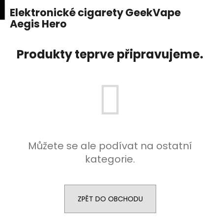
K
upní
Menu
ní
Elektronické cigarety GeekVape
Přejít
o
na
Aegis Hero
Zpět
Zpět
k
š
obsah
í
C
Produkty teprve připravujeme.
k
o
p
o
t
ř
e
b
Můžete se ale podívat na ostatní
u
kategorie.
j
e
t
ZPĚT DO OBCHODU
e
n