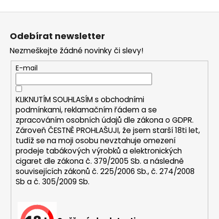
a
Z
j
á
í
Odebírat newsletter
p
t
Nezmeškejte žádné novinky či slevy!
a
?
t
E-mail
í
KLIKNUTÍM SOUHLASÍM s
obchodními
podmínkami,
reklamačním řádem a se
HLEDAT
zpracováním osobních údajů dle zákona o
GDPR
.
Zároveň ČESTNĚ PROHLAŠUJI, že jsem starší 18ti let,
tudíž se na moji osobu nevztahuje omezení
prodeje tabákových výrobků a elektronických
D
cigaret dle zákona č. 379/2005 Sb. a následně
o
souvisejících zákonů č. 225/2006 Sb., č. 274/2008
p
Sb a č. 305/2009 Sb.
o
r
u