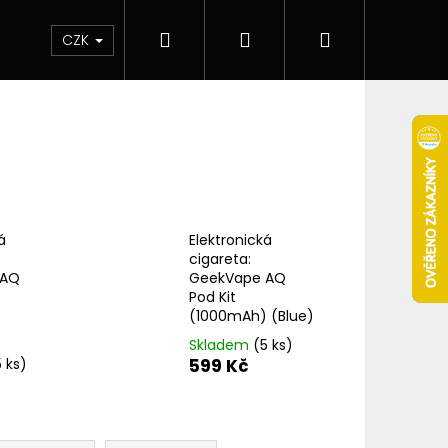
Hledat
Přihlášení
Nákupní
 & novinky
Elektronické cigarety
Elektro
CZK
košík
á
Elektronická
cigareta:
 AQ
GeekVape AQ
Pod Kit
)
(1000mAh) (Blue)
Skladem
(5 ks)
5 ks)
599 Kč
Následující