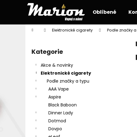
K
Přejít
na
o
Oblíbené
Ko
obsah
Zpět
Zpět
š
do
do
í
Domů
Elektronické cigarety
Podle značky a
k
obchodu
obchodu
P
o
Kategorie
Přeskočit
s
kategorie
t
Akce & novinky
r
Elektronické cigarety
a
Podle značky a typu
n
AAA Vape
n
Aspire
í
Black Baboon
p
Dinner Lady
a
Dotmod
n
Dovpo
e
eLeaf