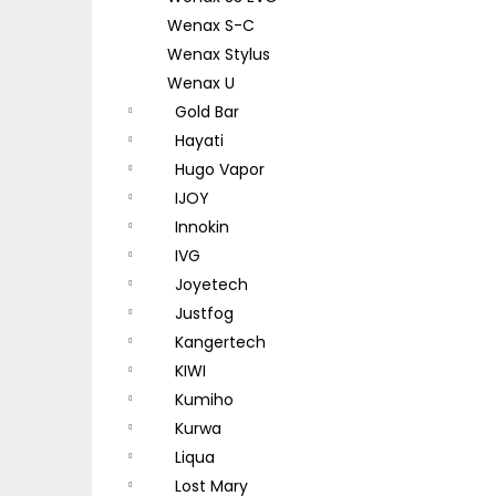
Wenax S-C
Wenax Stylus
Wenax U
Gold Bar
Hayati
Hugo Vapor
IJOY
Innokin
IVG
Joyetech
Justfog
Kangertech
KIWI
Kumiho
Kurwa
Liqua
Lost Mary