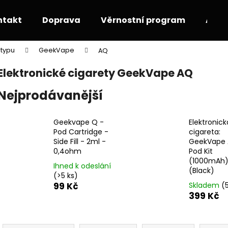
ntakt
Doprava
Věrnostní program
Akce
 typu
GeekVape
AQ
Co potřebujete najít?
Elektronické cigarety GeekVape AQ
Nejprodávanější
HLEDAT
Geekvape Q -
Elektronick
Pod Cartridge -
cigareta:
Doporučujeme
Side Fill - 2ml -
GeekVape
0,4ohm
Pod Kit
(1000mAh
Ihned k odeslání
(Black)
(>5 ks)
99 Kč
Skladem
(
399 Kč
Ř