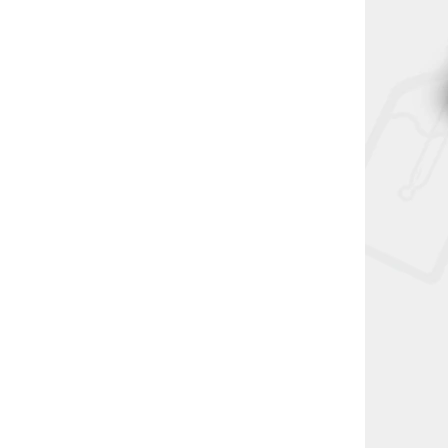
SN-ECIG-6102
SN-ECIG-6103
eta:
Elektronická cigareta:
Kit
GeekVape AQ Pod Kit
k)
(1000mAh) (Blue)
Skladem
(5 ks)
599 Kč
DO KOŠÍKU