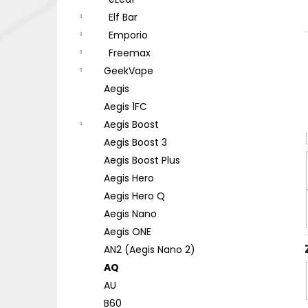
DEKANG DESERT SHIP 10ML 18MG
l
Elf Bar
155 Kč
Původně:
195 Kč
Emporio
Freemax
GeekVape
Aegis
Aegis 1FC
Aegis Boost
Aegis Boost 3
Aegis Boost Plus
Aegis Hero
Aegis Hero Q
Aegis Nano
Aegis ONE
AN2 (Aegis Nano 2)
AQ
AU
B60