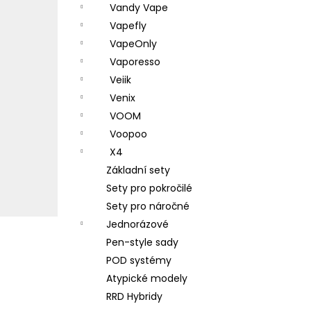
Vandy Vape
Vapefly
VapeOnly
Vaporesso
Veiik
Venix
VOOM
Voopoo
X4
Základní sety
Sety pro pokročilé
Sety pro náročné
Jednorázové
Pen-style sady
POD systémy
Atypické modely
RRD Hybridy