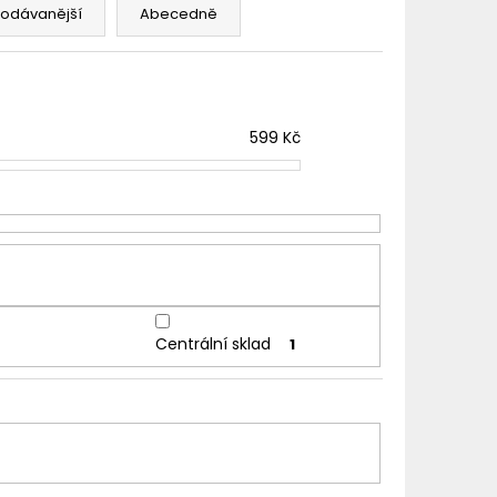
TER IMPERIA 5X10ML
rodávanější
Abecedně
č
599
Kč
Centrální sklad
1