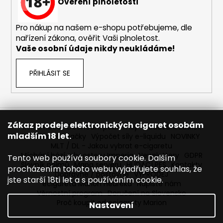
č
Ověření plnoletosti
u
j
Pro nákup na našem e-shopu potřebujeme, dle
e
nařízení zákona, ověřit Vaši plnoletost.
m
Vaše osobní údaje nikdy neukládáme!
e
PŘIHLÁSIT SE
DEKANG
DESERT
SHIP
10ML
11MG
Zákaz prodeje elektronických cigaret osobám
Reklamace
Obchodní podmínky
Sledování zásilek
149
mladším 18 let.
Prodávané značky
Výpočet síly e-liquidu
NOVINKY
Kč
MLT / DL - Jakou vybrat e-cigaretu
Původně:
Míchání bází a boosteru Imperia
Newslettery
GDPR
Tento web používá soubory cookie. Dalším
195
Slovník pojmů
Mapa serveru
HLÍDACÍ PES
Kontakty
Kč
procházením tohoto webu vyjadřujete souhlas, že
Dopravné / poštovné
VÝPRODEJ
jste starší 18ti let a s používáním cookie.
ecigareta Marion Heureka
Napište nám
Věrnostní program
Doručení na Slovensko
Proč koupit od ecigarety Marion
Nastavení