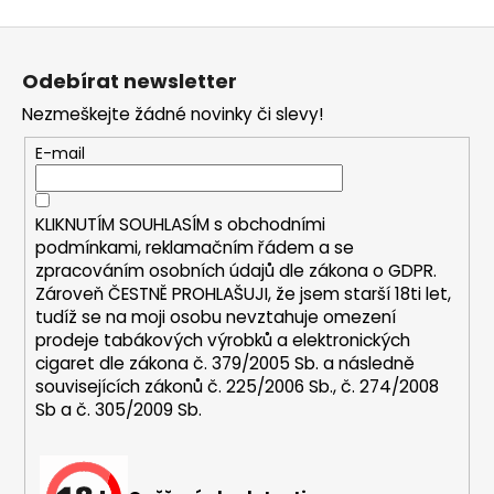
a
Z
j
á
í
Odebírat newsletter
p
t
Nezmeškejte žádné novinky či slevy!
a
?
t
E-mail
í
KLIKNUTÍM SOUHLASÍM s
obchodními
podmínkami,
reklamačním řádem a se
HLEDAT
zpracováním osobních údajů dle zákona o
GDPR
.
Zároveň ČESTNĚ PROHLAŠUJI, že jsem starší 18ti let,
tudíž se na moji osobu nevztahuje omezení
prodeje tabákových výrobků a elektronických
D
cigaret dle zákona č. 379/2005 Sb. a následně
o
souvisejících zákonů č. 225/2006 Sb., č. 274/2008
p
Sb a č. 305/2009 Sb.
o
r
u