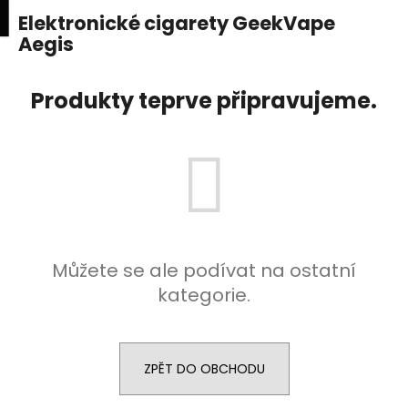
K
upní
Menu
ní
Elektronické cigarety GeekVape
Přejít
o
na
Aegis
Zpět
Zpět
k
š
obsah
í
C
Produkty teprve připravujeme.
k
o
p
o
t
ř
e
b
Můžete se ale podívat na ostatní
u
kategorie.
j
e
t
ZPĚT DO OBCHODU
e
n