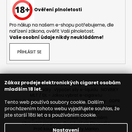
č
u
Ověření plnoletosti
j
e
Pro nákup na našem e-shopu potřebujeme, dle
m
nařízení zákona, ověřit Vaši plnoletost.
e
Vaše osobní údaje nikdy neukládáme!
ELF
PŘIHLÁSIT SE
BAR
ELFLIQ
-
SALT
E-
LIQUID
Zákaz prodeje elektronických cigaret osobám
Reklamace
Obchodní podmínky
Sledování zásilek
-
mladším 18 let.
Prodávané značky
Výpočet síly e-liquidu
NOVINKY
BLUEBERRY
MLT / DL - Jakou vybrat e-cigaretu
-
10ML
Míchání bází a boosteru Imperia
Newslettery
GDPR
Tento web používá soubory cookie. Dalším
-
Slovník pojmů
Mapa serveru
HLÍDACÍ PES
Kontakty
procházením tohoto webu vyjadřujete souhlas, že
10MG
Dopravné / poštovné
VÝPRODEJ
jste starší 18ti let a s používáním cookie.
ecigareta Marion Heureka
Napište nám
185
Věrnostní program
Doručení na Slovensko
Kč
Původně:
Proč koupit od ecigarety Marion
Nastavení