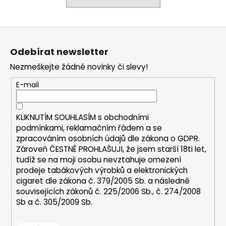
a
j
Z
í
á
t
Odebírat newsletter
p
?
Nezmeškejte žádné novinky či slevy!
a
t
E-mail
í
HLEDAT
KLIKNUTÍM SOUHLASÍM s
obchodními
podmínkami,
reklamačním řádem a se
zpracováním osobních údajů dle zákona o
GDPR
.
Zároveň ČESTNĚ PROHLAŠUJI, že jsem starší 18ti let,
D
tudíž se na moji osobu nevztahuje omezení
prodeje tabákových výrobků a elektronických
o
cigaret dle zákona č. 379/2005 Sb. a následně
p
souvisejících zákonů č. 225/2006 Sb., č. 274/2008
o
Sb a č. 305/2009 Sb.
r
u