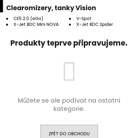
K
upní
Menu
ní
Clearomizery, tanky Vision
Přejít
o
na
Zpět
Zpět
k
š
obsah
CE5 2.0 (eGo)
V-Spot
X-Jet BDC Mini NOVA
X-Jet BDC Spider
í
C
k
o
Produkty teprve připravujeme.
p
o
t
ř
e
b
u
Můžete se ale podívat na ostatní
j
kategorie.
e
t
e
ZPĚT DO OBCHODU
n