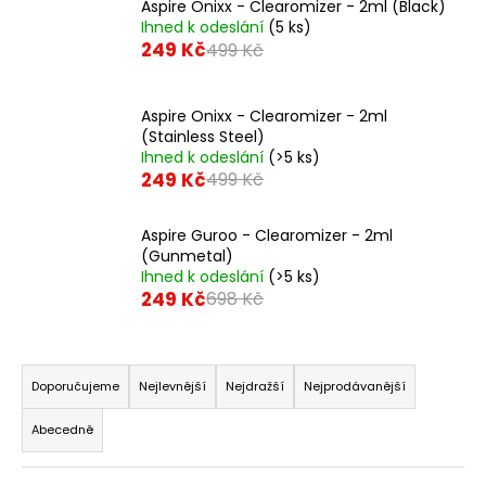
Aspire Onixx - Clearomizer - 2ml (Black)
a
Ihned k odeslání
(5 ks)
249 Kč
j
499 Kč
í
t
Aspire Onixx - Clearomizer - 2ml
?
(Stainless Steel)
Ihned k odeslání
(>5 ks)
249 Kč
499 Kč
Aspire Guroo - Clearomizer - 2ml
HLEDAT
(Gunmetal)
Ihned k odeslání
(>5 ks)
249 Kč
698 Kč
D
Ř
o
a
Doporučujeme
Nejlevnější
Nejdražší
Nejprodávanější
p
z
o
Abecedně
r
e
u
n