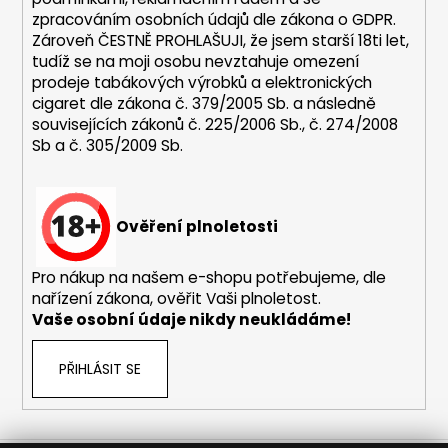
k
zpracováním osobních údajů dle zákona o
GDPR
.
y
Zároveň ČESTNĚ PROHLAŠUJI, že jsem starší 18ti let,
v
tudíž se na moji osobu nevztahuje omezení
ý
prodeje tabákových výrobků a elektronických
p
cigaret dle zákona č. 379/2005 Sb. a následně
i
souvisejících zákonů č. 225/2006 Sb., č. 274/2008
s
Sb a č. 305/2009 Sb.
u
Ověření plnoletosti
Pro nákup na našem e-shopu potřebujeme, dle
nařízení zákona, ověřit Vaši plnoletost.
Vaše osobní údaje nikdy neukládáme!
PŘIHLÁSIT SE