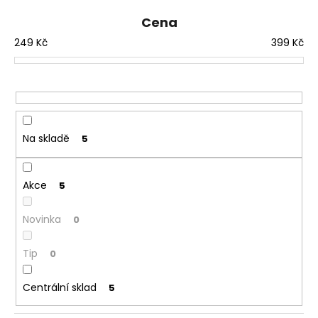
č
í
u
Cena
p
j
249
Kč
399
Kč
r
e
o
m
e
d
u
k
ELF
BAR
t
Na skladě
5
ELFLIQ
ů
-
SALT
E-
Akce
5
LIQUID
-
STRAWBERRY
Novinka
0
KIWI
-
Tip
10ML
0
-
10MG
Centrální sklad
5
185
Kč