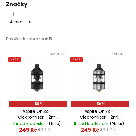
Původně:
Značky
245
Kč
Aspire
5
Položek k zobrazení:
5
V
Kód:
997161
Kód:
997160
ý
AKCE
AKCE
p
i
s
p
r
–50 %
–50 %
o
Aspire Onixx -
Aspire Onixx -
d
Clearomizer - 2ml
Clearomizer - 2ml
(Black)
(Stainless Steel)
u
Ihned k odeslání
(5 ks)
Ihned k odeslání
(>5 ks)
249 Kč
249 Kč
499 Kč
499 Kč
k