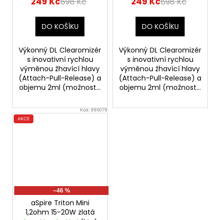
249 Kč
249 Kč
698 Kč
698 Kč
DO KOŠÍKU
DO KOŠÍKU
Výkonný DL Clearomizér
Výkonný DL Clearomizér
s inovativní rychlou
s inovativní rychlou
výměnou žhavící hlavy
výměnou žhavící hlavy
(Attach-Pull-Release) a
(Attach-Pull-Release) a
objemu 2ml (možnost...
objemu 2ml (možnost...
Kód:
995079
AKCE
–46 %
aSpire Triton Mini
1,2ohm 15-20W zlatá