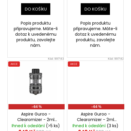
t
DO KOŠÍKU
DO KOŠÍKU
ů
Popis produktu
Popis produktu
připravujeme. Máte-li
připravujeme. Máte-li
dotaz k uvedenému
dotaz k uvedenému
produktu, zavolejte
produktu, zavolejte
nám.
nám.
Kód:
997143
Kód:
997142
AKCE
AKCE
–64 %
–64 %
Aspire Guroo -
Aspire Guroo -
Clearomizer - 2ml
Clearomizer - 2ml
(Gunmetal)
(Black)
Ihned k odeslání
(>5 ks)
Ihned k odeslání
(3 ks)