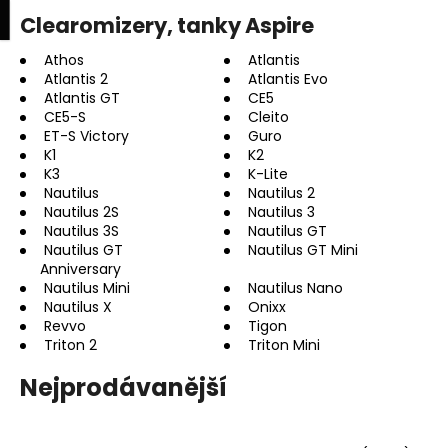
K
upní
Menu
ní
Clearomizery, tanky Aspire
Přejít
o
na
Zpět
Zpět
k
š
obsah
Athos
Atlantis
Atlantis 2
Atlantis Evo
í
Atlantis GT
CE5
C
k
CE5-S
Cleito
o
ET-S Victory
Guro
p
K1
K2
K3
K-Lite
o
Nautilus
Nautilus 2
t
Nautilus 2S
Nautilus 3
Nautilus 3S
Nautilus GT
ř
Nautilus GT
Nautilus GT Mini
e
Anniversary
b
Nautilus Mini
Nautilus Nano
Nautilus X
Onixx
u
Revvo
Tigon
j
Triton 2
Triton Mini
e
Nejprodávanější
t
e
n