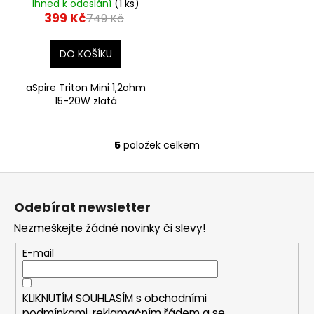
Ihned k odeslání
(1 ks)
399 Kč
749 Kč
DO KOŠÍKU
aSpire Triton Mini 1,2ohm
15-20W zlatá
5
položek celkem
O
v
Z
l
á
á
Odebírat newsletter
d
p
a
Nezmeškejte žádné novinky či slevy!
a
c
t
E-mail
í
í
p
r
KLIKNUTÍM SOUHLASÍM s
obchodními
v
podmínkami,
reklamačním řádem a se