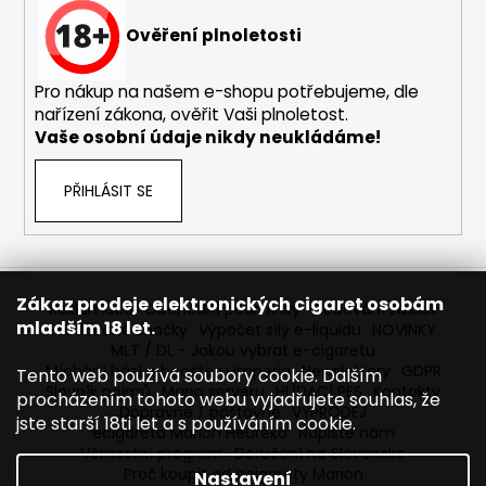
č
u
Ověření plnoletosti
j
e
Pro nákup na našem e-shopu potřebujeme, dle
m
nařízení zákona, ověřit Vaši plnoletost.
e
Vaše osobní údaje nikdy neukládáme!
OXVA
PŘIHLÁSIT SE
XLIM
V3
-
POD
CARTRIDGE
-
Zákaz prodeje elektronických cigaret osobám
Reklamace
Obchodní podmínky
Sledování zásilek
TOP
mladším 18 let.
Prodávané značky
Výpočet síly e-liquidu
NOVINKY
FILL
MLT / DL - Jakou vybrat e-cigaretu
-
0,8
Míchání bází a boosteru Imperia
Newslettery
GDPR
Tento web používá soubory cookie. Dalším
OHM
Slovník pojmů
Mapa serveru
HLÍDACÍ PES
Kontakty
procházením tohoto webu vyjadřujete souhlas, že
Dopravné / poštovné
VÝPRODEJ
98
jste starší 18ti let a s používáním cookie.
ecigareta Marion Heureka
Napište nám
Kč
Věrnostní program
Doručení na Slovensko
Proč koupit od ecigarety Marion
Nastavení