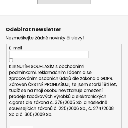
a
j
Z
í
á
t
Odebírat newsletter
p
?
Nezmeškejte žádné novinky či slevy!
a
t
E-mail
í
HLEDAT
KLIKNUTÍM SOUHLASÍM s
obchodními
podmínkami,
reklamačním řádem a se
zpracováním osobních údajů dle zákona o
GDPR
.
Zároveň ČESTNĚ PROHLAŠUJI, že jsem starší 18ti let,
D
tudíž se na moji osobu nevztahuje omezení
prodeje tabákových výrobků a elektronických
o
cigaret dle zákona č. 379/2005 Sb. a následně
p
souvisejících zákonů č. 225/2006 Sb., č. 274/2008
o
Sb a č. 305/2009 Sb.
r
u