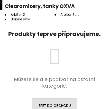
K
upní
Menu
ní
Clearomizery, tanky OXVA
Přejít
o
na
Zpět
Zpět
k
š
obsah
Arbiter 2
Arbiter Solo
Unione PnM
í
C
k
o
Produkty teprve připravujeme.
p
o
t
ř
e
b
u
Můžete se ale podívat na ostatní
j
kategorie.
e
t
e
ZPĚT DO OBCHODU
n