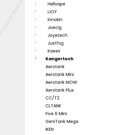
Hellvape
IJOY
Innokin
Joecig
Joyetech
Justfog
Kaees
Kangertech
Aerotank
Aerotank Mini
Aerotank MOW
Aerotank Plus
CC/T2
CLTANK
Five 6 Mini
GeniTank Mega
IKEN