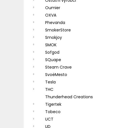
Ostatní výrobci
Oumier
OXVA
Phevanda
SmokerStore
Smokjoy
SMOK
Sofgod
SQuape
Steam Crave
SvoëMesto
Tesla
THC
Thunderhead Creations
Tigertek
Tobeco
UCT
UD