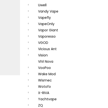
Uwell
Vandy Vape
Vapefly
VapeOnly
Vapor Giant
Vaporesso
VGOD
Vicious Ant
Vision
ViVi Nova
VooPoo
Wake Mod
Wismec
Wotofo
X-RIVA
Yachtvape
ZQ