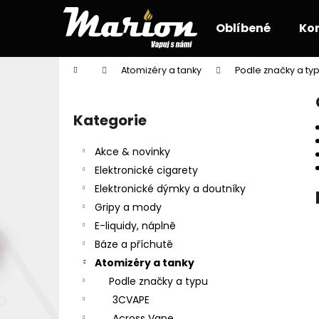
K
Přejít
na
o
Oblíbené
Ko
obsah
Zpět
Zpět
š
do
do
í
Domů
Atomizéry a tanky
Podle značky a ty
k
obchodu
obchodu
P
o
Kategorie
Přeskočit
s
kategorie
t
Akce & novinky
r
Elektronické cigarety
a
Elektronické dýmky a doutníky
n
Gripy a mody
n
E-liquidy, náplně
í
Báze a příchutě
p
Atomizéry a tanky
a
Podle značky a typu
n
3CVAPE
e
Across Vape