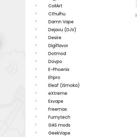
CoilArt
Cthulhu
Damn Vape
Dejavu (DJV)
Desire
Digiflavor
Dotmod
Dovpo
E-Phoenix
Ehpro
Eleaf (iSmoka)
eXtreme
Exvape
Freemax
Fumytech
GAS mods
GeekVape