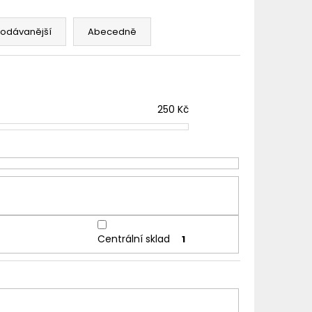
TER IMPERIA 5X10ML
rodávanější
Abecedně
č
250
Kč
Centrální sklad
1