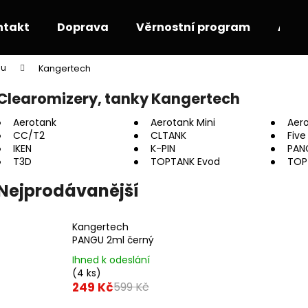
ntakt
Doprava
Věrnostní program
Akce
pu
Kangertech
Co potřebujete najít?
Clearomizery, tanky Kangertech
Aerotank
Aerotank Mini
Aer
HLEDAT
CC/T2
CLTANK
Five
IKEN
K-PIN
PAN
T3D
TOPTANK Evod
TOP
Doporučujeme
Nejprodávanější
Kangertech
PANGU 2ml černý
Ihned k odeslání
(4 ks)
249 Kč
599 Kč