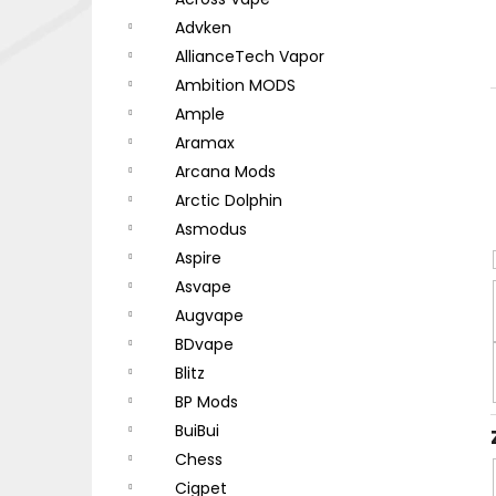
DEKANG DESERT SHIP 10ML 18MG
l
Advken
155 Kč
Původně:
195 Kč
AllianceTech Vapor
Ambition MODS
Ample
Aramax
Arcana Mods
Arctic Dolphin
Asmodus
Aspire
Asvape
Augvape
BDvape
Blitz
BP Mods
BuiBui
Chess
Cigpet