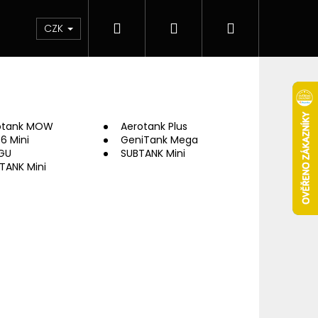
Hledat
Přihlášení
Nákupní
 & novinky
Elektronické cigarety
Elektro
CZK
košík
otank MOW
Aerotank Plus
 6 Mini
GeniTank Mega
GU
SUBTANK Mini
TANK Mini
Následující