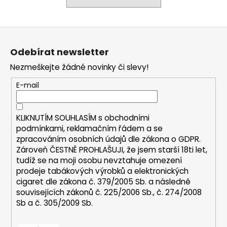
a
j
Z
í
á
t
Odebírat newsletter
p
?
Nezmeškejte žádné novinky či slevy!
a
t
E-mail
í
HLEDAT
KLIKNUTÍM SOUHLASÍM s
obchodními
podmínkami,
reklamačním řádem a se
zpracováním osobních údajů dle zákona o
GDPR
.
Zároveň ČESTNĚ PROHLAŠUJI, že jsem starší 18ti let,
D
tudíž se na moji osobu nevztahuje omezení
prodeje tabákových výrobků a elektronických
o
cigaret dle zákona č. 379/2005 Sb. a následně
p
souvisejících zákonů č. 225/2006 Sb., č. 274/2008
o
Sb a č. 305/2009 Sb.
r
u