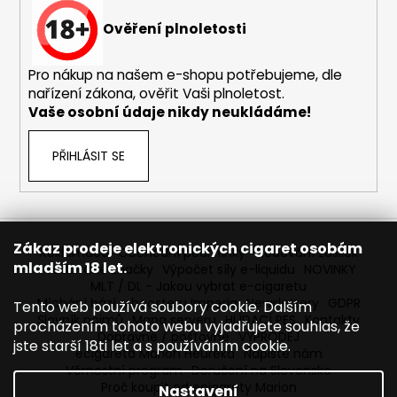
č
u
Ověření plnoletosti
j
e
Pro nákup na našem e-shopu potřebujeme, dle
m
nařízení zákona, ověřit Vaši plnoletost.
e
Vaše osobní údaje nikdy neukládáme!
ELF
PŘIHLÁSIT SE
BAR
ELFLIQ
-
SALT
E-
LIQUID
Zákaz prodeje elektronických cigaret osobám
Reklamace
Obchodní podmínky
Sledování zásilek
-
mladším 18 let.
Prodávané značky
Výpočet síly e-liquidu
NOVINKY
BLUEBERRY
MLT / DL - Jakou vybrat e-cigaretu
SOUR
RASPBERRY
Míchání bází a boosteru Imperia
Newslettery
GDPR
Tento web používá soubory cookie. Dalším
-
Slovník pojmů
Mapa serveru
HLÍDACÍ PES
Kontakty
procházením tohoto webu vyjadřujete souhlas, že
10ML
Dopravné / poštovné
VÝPRODEJ
jste starší 18ti let a s používáním cookie.
-
ecigareta Marion Heureka
Napište nám
10MG
Věrnostní program
Doručení na Slovensko
185
Proč koupit od ecigarety Marion
Nastavení