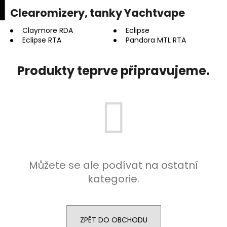
K
upní
Menu
ní
Clearomizery, tanky Yachtvape
Přejít
o
na
Zpět
Zpět
k
š
obsah
Claymore RDA
Eclipse
Eclipse RTA
Pandora MTL RTA
í
C
k
o
Produkty teprve připravujeme.
p
o
t
ř
e
b
u
Můžete se ale podívat na ostatní
j
kategorie.
e
t
e
ZPĚT DO OBCHODU
n