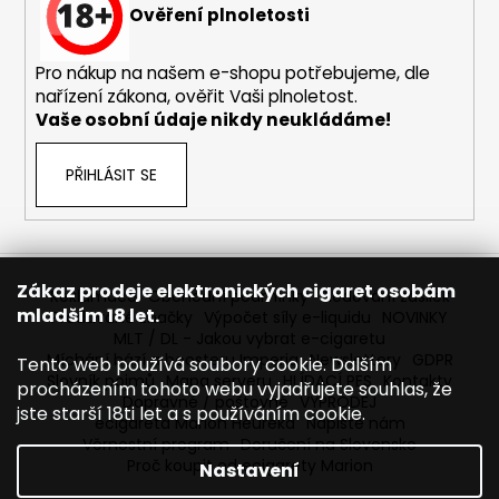
č
Ověření plnoletosti
u
j
Pro nákup na našem e-shopu potřebujeme, dle
e
nařízení zákona, ověřit Vaši plnoletost.
m
Vaše osobní údaje nikdy neukládáme!
e
PŘIHLÁSIT SE
DEKANG
DESERT
SHIP
10ML
11MG
Zákaz prodeje elektronických cigaret osobám
149
Reklamace
Obchodní podmínky
Sledování zásilek
mladším 18 let.
Kč
Prodávané značky
Výpočet síly e-liquidu
NOVINKY
Původně:
MLT / DL - Jakou vybrat e-cigaretu
195
Míchání bází a boosteru Imperia
Newslettery
GDPR
Tento web používá soubory cookie. Dalším
Kč
Slovník pojmů
Mapa serveru
HLÍDACÍ PES
Kontakty
procházením tohoto webu vyjadřujete souhlas, že
Dopravné / poštovné
VÝPRODEJ
jste starší 18ti let a s používáním cookie.
ecigareta Marion Heureka
Napište nám
Věrnostní program
Doručení na Slovensko
Proč koupit od ecigarety Marion
Nastavení