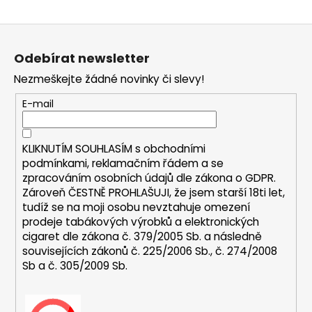
a
Z
j
á
í
Odebírat newsletter
p
t
Nezmeškejte žádné novinky či slevy!
a
?
t
E-mail
í
KLIKNUTÍM SOUHLASÍM s
obchodními
HLEDAT
podmínkami,
reklamačním řádem a se
zpracováním osobních údajů dle zákona o
GDPR
.
Zároveň ČESTNĚ PROHLAŠUJI, že jsem starší 18ti let,
tudíž se na moji osobu nevztahuje omezení
D
prodeje tabákových výrobků a elektronických
o
cigaret dle zákona č. 379/2005 Sb. a následně
p
souvisejících zákonů č. 225/2006 Sb., č. 274/2008
Sb a č. 305/2009 Sb.
o
r
u