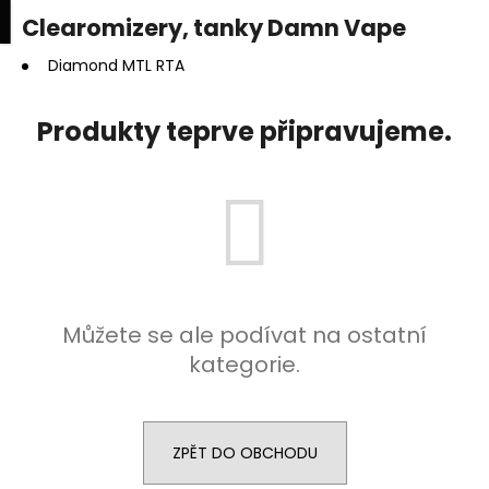
K
upní
Menu
ní
Clearomizery, tanky Damn Vape
Přejít
o
na
Zpět
Zpět
k
š
obsah
Diamond MTL RTA
í
C
k
Produkty teprve připravujeme.
o
p
o
t
ř
e
b
Můžete se ale podívat na ostatní
u
kategorie.
j
e
t
e
ZPĚT DO OBCHODU
n