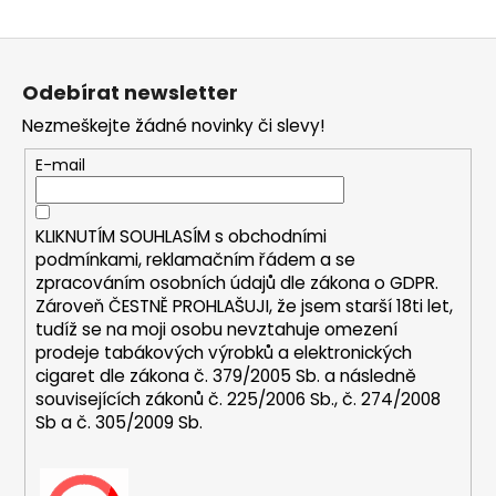
a
Z
j
á
í
Odebírat newsletter
p
t
Nezmeškejte žádné novinky či slevy!
a
?
t
E-mail
í
KLIKNUTÍM SOUHLASÍM s
obchodními
HLEDAT
podmínkami,
reklamačním řádem a se
zpracováním osobních údajů dle zákona o
GDPR
.
Zároveň ČESTNĚ PROHLAŠUJI, že jsem starší 18ti let,
tudíž se na moji osobu nevztahuje omezení
D
prodeje tabákových výrobků a elektronických
o
cigaret dle zákona č. 379/2005 Sb. a následně
p
souvisejících zákonů č. 225/2006 Sb., č. 274/2008
Sb a č. 305/2009 Sb.
o
r
u