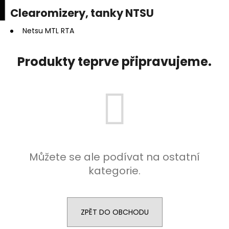
K
upní
Menu
ní
Clearomizery, tanky NTSU
Přejít
o
na
Zpět
Zpět
k
š
obsah
Netsu MTL RTA
í
C
k
Produkty teprve připravujeme.
o
p
o
t
ř
e
b
Můžete se ale podívat na ostatní
u
kategorie.
j
e
t
e
ZPĚT DO OBCHODU
n