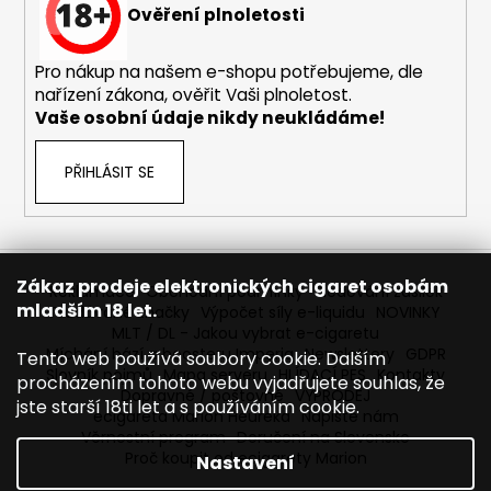
č
Ověření plnoletosti
u
j
Pro nákup na našem e-shopu potřebujeme, dle
e
nařízení zákona, ověřit Vaši plnoletost.
m
Vaše osobní údaje nikdy neukládáme!
e
PŘIHLÁSIT SE
OXVA
XLIM
V3
-
POD
CARTRIDGE
Zákaz prodeje elektronických cigaret osobám
Reklamace
Obchodní podmínky
Sledování zásilek
-
mladším 18 let.
Prodávané značky
Výpočet síly e-liquidu
NOVINKY
TOP
MLT / DL - Jakou vybrat e-cigaretu
FILL
Míchání bází a boosteru Imperia
Newslettery
GDPR
-
Tento web používá soubory cookie. Dalším
0,8
Slovník pojmů
Mapa serveru
HLÍDACÍ PES
Kontakty
procházením tohoto webu vyjadřujete souhlas, že
OHM
Dopravné / poštovné
VÝPRODEJ
jste starší 18ti let a s používáním cookie.
ecigareta Marion Heureka
Napište nám
98
Věrnostní program
Doručení na Slovensko
Kč
Proč koupit od ecigarety Marion
Nastavení