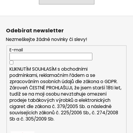
a
j
Z
í
á
t
Odebírat newsletter
p
?
Nezmeškejte žádné novinky či slevy!
a
t
E-mail
í
HLEDAT
KLIKNUTÍM SOUHLASÍM s
obchodními
podmínkami,
reklamačním řádem a se
zpracováním osobních údajů dle zákona o
GDPR
.
Zároveň ČESTNĚ PROHLAŠUJI, že jsem starší 18ti let,
D
tudíž se na moji osobu nevztahuje omezení
prodeje tabákových výrobků a elektronických
o
cigaret dle zákona č. 379/2005 Sb. a následně
p
souvisejících zákonů č. 225/2006 Sb., č. 274/2008
o
Sb a č. 305/2009 Sb.
r
u