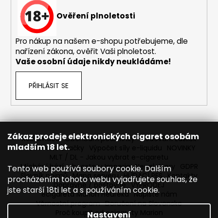
č
u
Ověření plnoletosti
j
e
Pro nákup na našem e-shopu potřebujeme, dle
m
nařízení zákona, ověřit Vaši plnoletost.
e
Vaše osobní údaje nikdy neukládáme!
DEKANG
PŘIHLÁSIT SE
DESERT
SHIP
10ML
11MG
149
Zákaz prodeje elektronických cigaret osobám
Kč
Reklamace
Obchodní podmínky
Sledování zásilek
Původně:
mladším 18 let.
Prodávané značky
Výpočet síly e-liquidu
NOVINKY
195
MLT / DL - Jakou vybrat e-cigaretu
Kč
Míchání bází a boosteru Imperia
Newslettery
GDPR
Tento web používá soubory cookie. Dalším
Slovník pojmů
Mapa serveru
HLÍDACÍ PES
Kontakty
procházením tohoto webu vyjadřujete souhlas, že
Dopravné / poštovné
VÝPRODEJ
jste starší 18ti let a s používáním cookie.
ecigareta Marion Heureka
Napište nám
Věrnostní program
Doručení na Slovensko
Proč koupit od ecigarety Marion
Nastavení