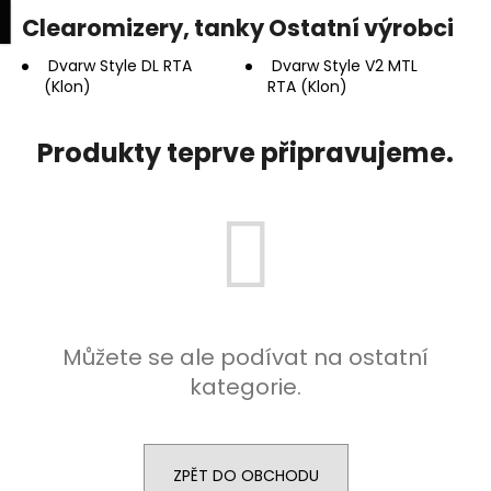
K
upní
Menu
ní
Clearomizery, tanky Ostatní výrobci
Přejít
o
na
Zpět
Zpět
k
š
obsah
Dvarw Style DL RTA
Dvarw Style V2 MTL
(Klon)
RTA (Klon)
í
C
k
o
Produkty teprve připravujeme.
p
o
t
ř
e
b
u
Můžete se ale podívat na ostatní
j
kategorie.
e
t
e
ZPĚT DO OBCHODU
n