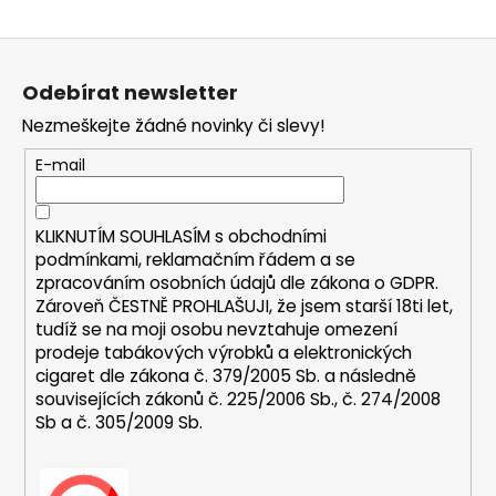
a
Z
j
á
í
Odebírat newsletter
p
t
Nezmeškejte žádné novinky či slevy!
a
?
t
E-mail
í
KLIKNUTÍM SOUHLASÍM s
obchodními
HLEDAT
podmínkami,
reklamačním řádem a se
zpracováním osobních údajů dle zákona o
GDPR
.
Zároveň ČESTNĚ PROHLAŠUJI, že jsem starší 18ti let,
tudíž se na moji osobu nevztahuje omezení
D
prodeje tabákových výrobků a elektronických
o
cigaret dle zákona č. 379/2005 Sb. a následně
p
souvisejících zákonů č. 225/2006 Sb., č. 274/2008
Sb a č. 305/2009 Sb.
o
r
u