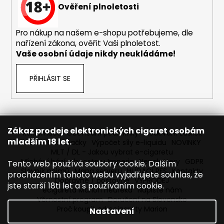
č
Ověření plnoletosti
u
j
Pro nákup na našem e-shopu potřebujeme, dle
e
nařízení zákona, ověřit Vaši plnoletost.
m
Vaše osobní údaje nikdy neukládáme!
e
PŘIHLÁSIT SE
ELF
BAR
ELFLIQ
-
SALT
E-
Zákaz prodeje elektronických cigaret osobám
Reklamace
Obchodní podmínky
Sledování zásilek
LIQUID
mladším 18 let.
Prodávané značky
Výpočet síly e-liquidu
NOVINKY
-
MLT / DL - Jakou vybrat e-cigaretu
BLUEBERRY
Míchání bází a boosteru Imperia
Newslettery
GDPR
SOUR
Tento web používá soubory cookie. Dalším
RASPBERRY
Slovník pojmů
Mapa serveru
HLÍDACÍ PES
Kontakty
procházením tohoto webu vyjadřujete souhlas, že
-
Dopravné / poštovné
VÝPRODEJ
jste starší 18ti let a s používáním cookie.
10ML
ecigareta Marion Heureka
Napište nám
-
Věrnostní program
Doručení na Slovensko
10MG
Proč koupit od ecigarety Marion
Nastavení
185