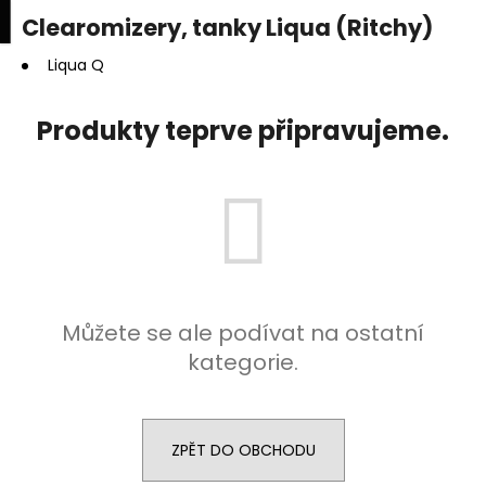
K
upní
Menu
ní
Clearomizery, tanky Liqua (Ritchy)
Přejít
o
na
Zpět
Zpět
k
š
obsah
Liqua Q
í
C
k
Produkty teprve připravujeme.
o
p
o
t
ř
e
b
Můžete se ale podívat na ostatní
u
kategorie.
j
e
t
e
ZPĚT DO OBCHODU
n