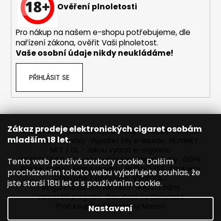
č
Ověření plnoletosti
u
j
Pro nákup na našem e-shopu potřebujeme, dle
e
nařízení zákona, ověřit Vaši plnoletost.
m
Vaše osobní údaje nikdy neukládáme!
e
PŘIHLÁSIT SE
DEKANG
DESERT
SHIP
10ML
11MG
Zákaz prodeje elektronických cigaret osobám
149
Reklamace
Obchodní podmínky
Sledování zásilek
mladším 18 let.
Kč
Prodávané značky
Výpočet síly e-liquidu
NOVINKY
Původně:
MLT / DL - Jakou vybrat e-cigaretu
195
Míchání bází a boosteru Imperia
Newslettery
GDPR
Tento web používá soubory cookie. Dalším
Kč
Slovník pojmů
Mapa serveru
HLÍDACÍ PES
Kontakty
procházením tohoto webu vyjadřujete souhlas, že
Dopravné / poštovné
VÝPRODEJ
jste starší 18ti let a s používáním cookie.
ecigareta Marion Heureka
Napište nám
Věrnostní program
Doručení na Slovensko
Proč koupit od ecigarety Marion
Nastavení