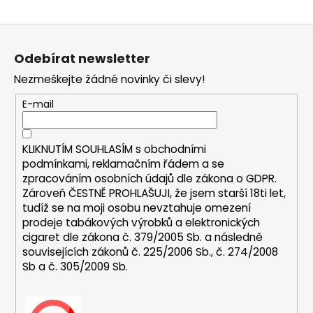
a
Z
j
á
í
Odebírat newsletter
p
t
Nezmeškejte žádné novinky či slevy!
a
?
t
E-mail
í
KLIKNUTÍM SOUHLASÍM s
obchodními
HLEDAT
podmínkami,
reklamačním řádem a se
zpracováním osobních údajů dle zákona o
GDPR
.
Zároveň ČESTNĚ PROHLAŠUJI, že jsem starší 18ti let,
tudíž se na moji osobu nevztahuje omezení
D
prodeje tabákových výrobků a elektronických
o
cigaret dle zákona č. 379/2005 Sb. a následně
p
souvisejících zákonů č. 225/2006 Sb., č. 274/2008
Sb a č. 305/2009 Sb.
o
r
u