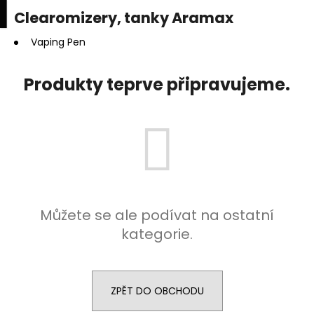
K
upní
Menu
ní
Clearomizery, tanky Aramax
Přejít
o
na
Zpět
Zpět
k
š
obsah
Vaping Pen
í
C
k
Produkty teprve připravujeme.
o
p
o
t
ř
e
b
Můžete se ale podívat na ostatní
u
kategorie.
j
e
t
e
ZPĚT DO OBCHODU
n