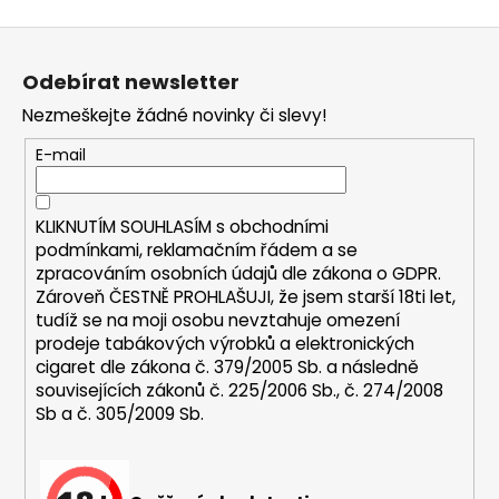
a
Z
j
á
í
Odebírat newsletter
p
t
Nezmeškejte žádné novinky či slevy!
a
?
t
E-mail
í
KLIKNUTÍM SOUHLASÍM s
obchodními
podmínkami,
reklamačním řádem a se
HLEDAT
zpracováním osobních údajů dle zákona o
GDPR
.
Zároveň ČESTNĚ PROHLAŠUJI, že jsem starší 18ti let,
tudíž se na moji osobu nevztahuje omezení
prodeje tabákových výrobků a elektronických
D
cigaret dle zákona č. 379/2005 Sb. a následně
o
souvisejících zákonů č. 225/2006 Sb., č. 274/2008
p
Sb a č. 305/2009 Sb.
o
r
u