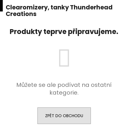
K
upní
Menu
ní
Clearomizery, tanky Thunderhead
Přejít
o
na
Creations
Zpět
Zpět
k
š
obsah
í
C
Produkty teprve připravujeme.
k
o
p
o
t
ř
e
b
Můžete se ale podívat na ostatní
u
kategorie.
j
e
t
ZPĚT DO OBCHODU
e
n