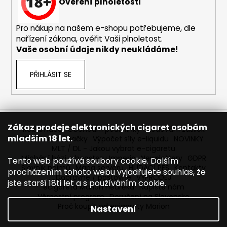
č
Ověření plnoletosti
u
j
Pro nákup na našem e-shopu potřebujeme, dle
e
nařízení zákona, ověřit Vaši plnoletost.
m
Vaše osobní údaje nikdy neukládáme!
e
PŘIHLÁSIT SE
ELF
BAR
ELFLIQ
-
SALT
Zákaz prodeje elektronických cigaret osobám
E-
Reklamace
Obchodní podmínky
Sledování zásilek
mladším 18 let.
LIQUID
Prodávané značky
Výpočet síly e-liquidu
NOVINKY
-
MLT / DL - Jakou vybrat e-cigaretu
STRAWBERRY
Míchání bází a boosteru Imperia
Newslettery
GDPR
Tento web používá soubory cookie. Dalším
KIWI
Slovník pojmů
Mapa serveru
HLÍDACÍ PES
Kontakty
procházením tohoto webu vyjadřujete souhlas, že
-
Dopravné / poštovné
VÝPRODEJ
10ML
jste starší 18ti let a s používáním cookie.
ecigareta Marion Heureka
Napište nám
-
Věrnostní program
Doručení na Slovensko
10MG
Proč koupit od ecigarety Marion
Nastavení
185
Kč