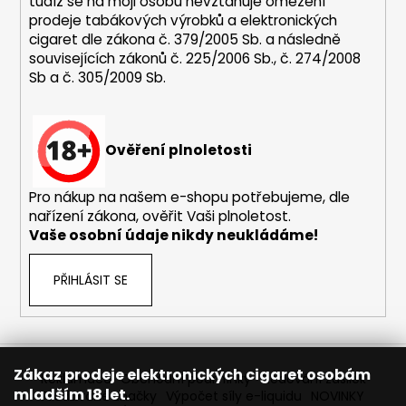
č
tudíž se na moji osobu nevztahuje omezení
u
prodeje tabákových výrobků a elektronických
cigaret dle zákona č. 379/2005 Sb. a následně
j
souvisejících zákonů č. 225/2006 Sb., č. 274/2008
e
Sb a č. 305/2009 Sb.
m
e
Ověření plnoletosti
DEKANG
DESERT
SHIP
Pro nákup na našem e-shopu potřebujeme, dle
10ML
nařízení zákona, ověřit Vaši plnoletost.
11MG
Vaše osobní údaje nikdy neukládáme!
149
Kč
Původně:
PŘIHLÁSIT SE
195
Kč
Zákaz prodeje elektronických cigaret osobám
Reklamace
Obchodní podmínky
Sledování zásilek
mladším 18 let.
Prodávané značky
Výpočet síly e-liquidu
NOVINKY