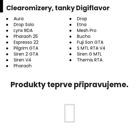
K
upní
Menu
ní
Clearomizery, tanky Digiflavor
Přejít
o
na
Zpět
Zpět
k
š
obsah
Aura
Drop
Drop Solo
Etna
í
Lynx RDA
Mesh Pro
C
k
Pharaoh 25
Bucho
o
Espresso 22
Fuji Son GTA
p
Pilgrim GTA
S MTL RTA V4
Siren 2 GTA
Siren G MTL
o
Siren V4
Themis RTA
t
Pharaoh
ř
e
Produkty teprve připravujeme.
b
u
j
e
t
e
n