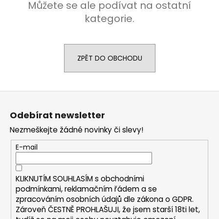
Můžete se ale podívat na ostatní
a
kategorie.
j
í
t
ZPĚT DO OBCHODU
?
Z
á
HLEDAT
Odebírat newsletter
p
Nezmeškejte žádné novinky či slevy!
a
t
E-mail
D
í
o
p
KLIKNUTÍM SOUHLASÍM s
obchodními
o
podmínkami,
reklamačním řádem a se
r
zpracováním osobních údajů dle zákona o
GDPR
.
u
Zároveň ČESTNĚ PROHLAŠUJI, že jsem starší 18ti let,