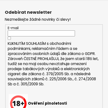
Z
a
á
j
Odebírat newsletter
p
í
Nezmeškejte žádné novinky či slevy!
a
t
t
E-mail
?
í
KLIKNUTÍM SOUHLASÍM s
obchodními
podmínkami,
reklamačním řádem a se
zpracováním osobních údajů dle zákona o
GDPR
.
HLEDAT
Zároveň ČESTNĚ PROHLAŠUJI, že jsem starší 18ti let,
tudíž se na moji osobu nevztahuje omezení
prodeje tabákových výrobků a elektronických
cigaret dle zákona č. 379/2005 Sb. a následně
D
souvisejících zákonů č. 225/2006 Sb., č. 274/2008
o
Sb a č. 305/2009 Sb.
p
o
r
u
Ověření plnoletosti