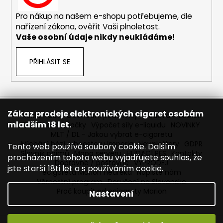
č
u
Pro nákup na našem e-shopu potřebujeme, dle
j
nařízení zákona, ověřit Vaši plnoletost.
e
Vaše osobní údaje nikdy neukládáme!
m
e
PŘIHLÁSIT SE
BÁZE
FIFTY
BOOSTER
IMPERIA
Zákaz prodeje elektronických cigaret osobám
Reklamace
Obchodní podmínky
Sledování zásilek
5X10ML
mladším 18 let.
Prodávané značky
Výpočet síly e-liquidu
NOVINKY
20MG
MLT / DL - Jakou vybrat e-cigaretu
602
Míchání bází a boosteru Imperia
Newslettery
GDPR
Tento web používá soubory cookie. Dalším
Kč
Slovník pojmů
Mapa serveru
HLÍDACÍ PES
Kontakty
procházením tohoto webu vyjadřujete souhlas, že
Původně:
Dopravné / poštovné
VÝPRODEJ
649
jste starší 18ti let a s používáním cookie.
ecigareta Marion Heureka
Napište nám
Kč
Věrnostní program
Doručení na Slovensko
Proč koupit od ecigarety Marion
Nastavení