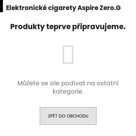
K
upní
Menu
ní
Elektronické cigarety Aspire Zero.G
Přejít
o
na
Zpět
Zpět
k
š
obsah
Produkty teprve připravujeme.
í
C
k
o
p
o
t
ř
e
Můžete se ale podívat na ostatní
b
kategorie.
u
j
e
ZPĚT DO OBCHODU
t
e
n