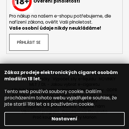
č
Ověření plnoletosti
u
j
Pro nákup na našem e-shopu potřebujeme, dle
e
nařízení zákona, ověřit Vaši plnoletost.
m
Vaše osobní údaje nikdy neukládáme!
e
PŘIHLÁSIT SE
LIQUA
SALT
SHOT
-
50/50
Zákaz prodeje elektronických cigaret osobám
-
Reklamace
Obchodní podmínky
Sledování zásilek
mladším 18 let.
20MG
Prodávané značky
Výpočet síly e-liquidu
NOVINKY
SALT
MLT / DL - Jakou vybrat e-cigaretu
NIKOTINOVÝ
Míchání bází a boosteru Imperia
Newslettery
GDPR
Tento web používá soubory cookie. Dalším
BOOSTER
Slovník pojmů
Mapa serveru
HLÍDACÍ PES
Kontakty
procházením tohoto webu vyjadřujete souhlas, že
119
Dopravné / poštovné
VÝPRODEJ
jste starší 18ti let a s používáním cookie.
Kč
ecigareta Marion Heureka
Napište nám
Původně:
Věrnostní program
Doručení na Slovensko
149
Proč koupit od ecigarety Marion
Nastavení
Kč