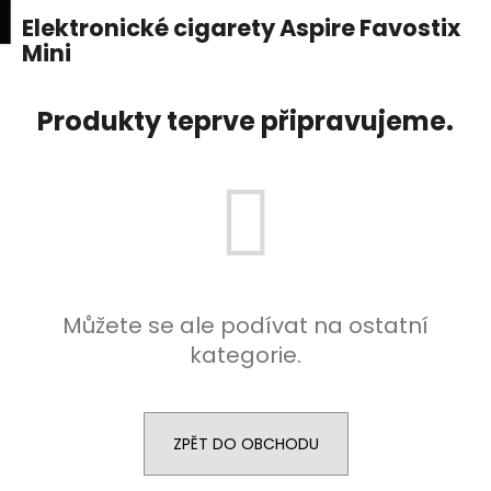
K
upní
Menu
ní
Elektronické cigarety Aspire Favostix
Přejít
o
na
Mini
Zpět
Zpět
k
š
obsah
í
C
Produkty teprve připravujeme.
k
o
p
o
t
ř
e
b
Můžete se ale podívat na ostatní
u
kategorie.
j
e
t
ZPĚT DO OBCHODU
e
n