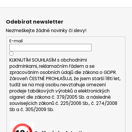
a
Z
j
á
í
Odebírat newsletter
p
t
Nezmeškejte žádné novinky či slevy!
a
?
t
E-mail
í
KLIKNUTÍM SOUHLASÍM s
obchodními
podmínkami,
reklamačním řádem a se
HLEDAT
zpracováním osobních údajů dle zákona o
GDPR
.
Zároveň ČESTNĚ PROHLAŠUJI, že jsem starší 18ti let,
tudíž se na moji osobu nevztahuje omezení
prodeje tabákových výrobků a elektronických
D
cigaret dle zákona č. 379/2005 Sb. a následně
o
souvisejících zákonů č. 225/2006 Sb., č. 274/2008
p
Sb a č. 305/2009 Sb.
o
r
u