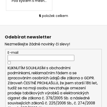
Pod systém s mesh...
5
položek celkem
O
v
Z
l
á
á
Odebírat newsletter
d
p
a
Nezmeškejte žádné novinky či slevy!
a
c
t
E-mail
í
í
p
r
KLIKNUTÍM SOUHLASÍM s
obchodními
v
podmínkami,
reklamačním řádem a se
k
zpracováním osobních údajů dle zákona o
GDPR
.
y
Zároveň ČESTNĚ PROHLAŠUJI, že jsem starší 18ti let,
v
tudíž se na moji osobu nevztahuje omezení
ý
prodeje tabákových výrobků a elektronických
p
cigaret dle zákona č. 379/2005 Sb. a následně
i
souvisejících zákonů č. 225/2006 Sb., č. 274/2008