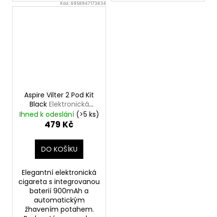
Kód:
6958947173834
Aspire Vilter 2 Pod Kit
Black
Elektronická
cigareta 900mAh
Ihned k odeslání
(>5 ks)
479 Kč
DO KOŠÍKU
Elegantní elektronická
cigareta s integrovanou
baterií 900mAh a
automatickým
žhavením potahem.