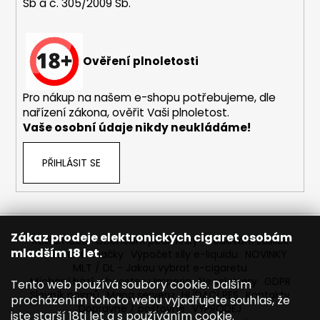
s
Sb a č. 305/2009 Sb.
u
Ověření plnoletosti
Pro nákup na našem e-shopu potřebujeme, dle
nařízení zákona, ověřit Vaši plnoletost.
Vaše osobní údaje nikdy neukládáme!
PŘIHLÁSIT SE
Zákaz prodeje elektronických cigaret osobám
Reklamace
Obchodní podmínky
Sledování zásilek
mladším 18 let.
Prodávané značky
Výpočet síly e-liquidu
NOVINKY
MLT / DL - Jakou vybrat e-cigaretu
Míchání bází a boosteru Imperia
Newslettery
GDPR
Tento web používá soubory cookie. Dalším
Slovník pojmů
Mapa serveru
HLÍDACÍ PES
Kontakty
procházením tohoto webu vyjadřujete souhlas, že
Dopravné / poštovné
VÝPRODEJ
jste starší 18ti let a s používáním cookie.