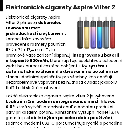
K
upní
Menu
ní
Elektronické cigarety Aspire Vilter 2
Přejít
o
na
Zpět
Zpět
k
š
obsah
Elektronické cigarety Aspire
Vilter 2 přinášejí
dokonalou
í
rovnováhu mezi
C
k
jednoduchostí a výkonem
v
o
kompaktním kovovém
p
provedení s rozměry pouhých
117,2 x 22 x 12,4 mm. Tyto
o
prémiové vape zařízení disponují
integrovanou baterií
t
o kapacitě 900mAh
, která zajišťuje spolehlivou celodenní
výdrž bez nutnosti častého dobíjení. Díky
systému
ř
automatického žhavení aktivovanému potahem
se
e
stanou ideálními společníky pro všechny, kdo oceňují
b
bezproblémové vapování bez nutnosti ovládat jakákoliv
tlačítka či složitá nastavení.
u
Každá elektronická cigareta Aspire Vilter 2 je vybavena
j
kvalitním 2ml podem s integrovanou mesh hlavou
e
0,8?
, která vytváří intenzivní chuť a bohatou produkci
t
páry při každém potahu. Konstantní výstupní napětí 3,4V
garantuje
stabilní výkon po celou dobu používání
,
e
zatímco moderní USB-C port umožňuje rychlé a pohodlné
n