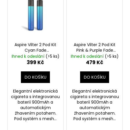
Aspire Vilter 2 Pod Kit
Aspire Vilter 2 Pod Kit
Cyan Fade
Pink & Purple Fade
Elektronická cigareta
Elektronická cigareta
Ihned k odeslání
(>5 ks)
Ihned k odeslání
(>5 ks)
900mAh
900mAh
399 Kč
479 Kč
DO KOŠÍKU
DO KOŠÍKU
Elegantní elektronická
Elegantní elektronická
cigareta s integrovanou
cigareta s integrovanou
baterií 900mAh a
baterií 900mAh a
automatickým
automatickým
žhavením potahem.
žhavením potahem.
Pod systém s mesh...
Pod systém s mesh...