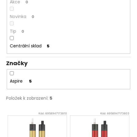
Akce
0
Novinka
0
Tip
0
Centrální sklad
5
Značky
Aspire
5
Položek k zobrazení:
5
V
Kód:
6958947173810
Kód:
6958947173803
ý
p