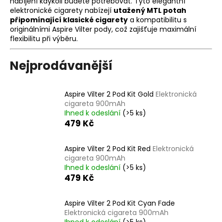
nabíjení kdykoli budete potřebovat. Tyto elegantní
a
elektronické cigarety nabízejí
utažený MTL potah
připomínající klasické cigarety
a kompatibilitu s
j
originálními Aspire Vilter pody, což zajišťuje maximální
í
flexibilitu při výběru.
t
?
Nejprodávanější
Aspire Vilter 2 Pod Kit Gold
Elektronická
cigareta 900mAh
Ihned k odeslání
(>5 ks)
HLEDAT
479 Kč
Aspire Vilter 2 Pod Kit Red
Elektronická
D
cigareta 900mAh
o
Ihned k odeslání
(>5 ks)
479 Kč
p
o
r
Aspire Vilter 2 Pod Kit Cyan Fade
u
Elektronická cigareta 900mAh
Ihned k odeslání
(>5 ks)