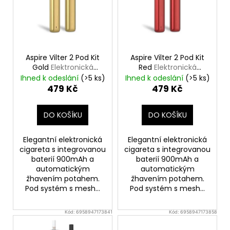
i
s
p
r
o
Aspire Vilter 2 Pod Kit
Aspire Vilter 2 Pod Kit
d
Gold
Elektronická
Red
Elektronická
cigareta 900mAh
cigareta 900mAh
u
Ihned k odeslání
(>5 ks)
Ihned k odeslání
(>5 ks)
479 Kč
479 Kč
k
t
DO KOŠÍKU
DO KOŠÍKU
ů
Elegantní elektronická
Elegantní elektronická
cigareta s integrovanou
cigareta s integrovanou
baterií 900mAh a
baterií 900mAh a
automatickým
automatickým
žhavením potahem.
žhavením potahem.
Pod systém s mesh...
Pod systém s mesh...
Kód:
6958947173841
Kód:
6958947173858