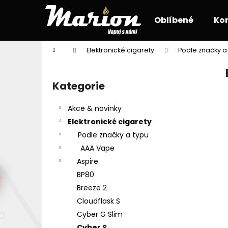
K
Přejít
na
o
Oblíbené
Ko
obsah
Zpět
Zpět
š
do
do
í
Domů
Elektronické cigarety
Podle značky a
k
obchodu
obchodu
P
o
Kategorie
Přeskočit
s
kategorie
t
Akce & novinky
r
Elektronické cigarety
a
Podle značky a typu
n
AAA Vape
n
Aspire
í
BP80
p
Breeze 2
a
Cloudflask S
n
Cyber G Slim
e
Cyber S