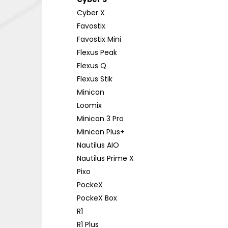
DEKANG DESERT SHIP 10ML 18MG
l
Cyber X
155 Kč
Původně:
195 Kč
Favostix
Favostix Mini
Flexus Peak
Flexus Q
Flexus Stik
Minican
Loomix
Minican 3 Pro
Minican Plus+
Nautilus AIO
Nautilus Prime X
Pixo
PockeX
PockeX Box
R1
R1 Plus