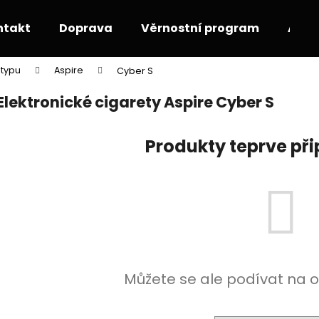
ntakt
Doprava
Věrnostní program
Akce
 typu
Aspire
Cyber S
Co potřebujete najít?
Elektronické cigarety Aspire Cyber S
HLEDAT
Produkty teprve př
Doporučujeme
Můžete se ale podívat na o