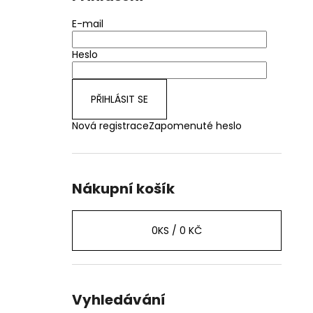
E-mail
Heslo
PŘIHLÁSIT SE
Nová registrace
Zapomenuté heslo
Nákupní košík
0
KS /
0 KČ
Vyhledávání