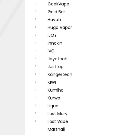
GeekVape
Gold Bar
Hayati
Hugo Vapor
IJOY
Innokin
IVG
Joyetech
Justfog
Kangertech
KIWI
Kumiho
Kurwa
Liqua
Lost Mary
Lost Vape
Marshall