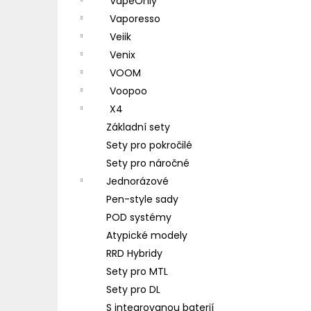
VapeOnly
Vaporesso
Veiik
Venix
VOOM
Voopoo
X4
Základní sety
Sety pro pokročilé
Sety pro náročné
Jednorázové
Pen-style sady
POD systémy
Atypické modely
RRD Hybridy
Sety pro MTL
Sety pro DL
S integrovanou baterií