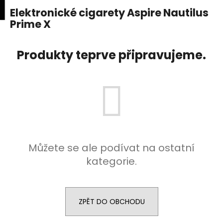
K
upní
Menu
ní
Elektronické cigarety Aspire Nautilus
Přejít
o
na
Prime X
Zpět
Zpět
k
š
obsah
í
C
Produkty teprve připravujeme.
k
o
p
o
t
ř
e
b
Můžete se ale podívat na ostatní
u
kategorie.
j
e
t
ZPĚT DO OBCHODU
e
n