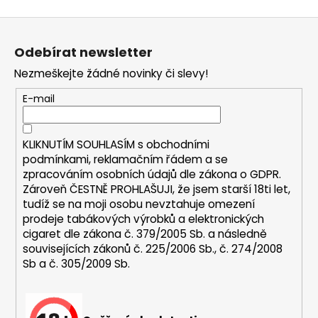
a
Z
j
á
í
Odebírat newsletter
p
t
Nezmeškejte žádné novinky či slevy!
a
?
t
E-mail
í
KLIKNUTÍM SOUHLASÍM s
obchodními
podmínkami,
reklamačním řádem a se
HLEDAT
zpracováním osobních údajů dle zákona o
GDPR
.
Zároveň ČESTNĚ PROHLAŠUJI, že jsem starší 18ti let,
tudíž se na moji osobu nevztahuje omezení
prodeje tabákových výrobků a elektronických
D
cigaret dle zákona č. 379/2005 Sb. a následně
o
souvisejících zákonů č. 225/2006 Sb., č. 274/2008
p
Sb a č. 305/2009 Sb.
o
r
u