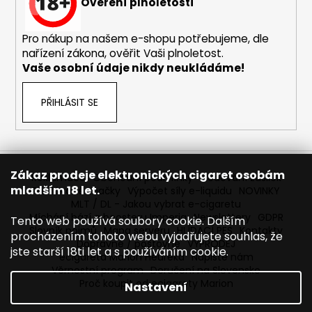
č
Ověření plnoletosti
u
j
Pro nákup na našem e-shopu potřebujeme, dle
e
nařízení zákona, ověřit Vaši plnoletost.
m
Vaše osobní údaje nikdy neukládáme!
e
PŘIHLÁSIT SE
BÁZE
FIFTY
BOOSTER
IMPERIA
5X10ML
Zákaz prodeje elektronických cigaret osobám
20MG
Reklamace
Obchodní podmínky
Sledování zásilek
mladším 18 let.
Prodávané značky
Výpočet síly e-liquidu
NOVINKY
602
MLT / DL - Jakou vybrat e-cigaretu
Kč
Míchání bází a boosteru Imperia
Newslettery
GDPR
Tento web používá soubory cookie. Dalším
Původně:
Slovník pojmů
Mapa serveru
HLÍDACÍ PES
Kontakty
649
procházením tohoto webu vyjadřujete souhlas, že
Kč
Dopravné / poštovné
VÝPRODEJ
jste starší 18ti let a s používáním cookie.
ecigareta Marion Heureka
Napište nám
Věrnostní program
Doručení na Slovensko
Proč koupit od ecigarety Marion
Nastavení