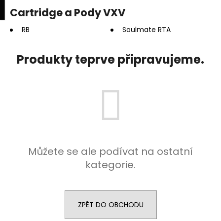
K
upní
Menu
ní
Cartridge a Pody VXV
Přejít
o
na
Zpět
Zpět
k
š
obsah
RB
Soulmate RTA
í
C
k
Produkty teprve připravujeme.
o
p
o
t
ř
e
b
Můžete se ale podívat na ostatní
u
kategorie.
j
e
t
e
ZPĚT DO OBCHODU
n