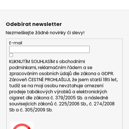
a
Z
j
á
í
Odebírat newsletter
p
t
Nezmeškejte žádné novinky či slevy!
a
?
t
E-mail
í
KLIKNUTÍM SOUHLASÍM s
obchodními
HLEDAT
podmínkami,
reklamačním řádem a se
zpracováním osobních údajů dle zákona o
GDPR
.
Zároveň ČESTNĚ PROHLAŠUJI, že jsem starší 18ti let,
tudíž se na moji osobu nevztahuje omezení
D
prodeje tabákových výrobků a elektronických
o
cigaret dle zákona č. 379/2005 Sb. a následně
p
souvisejících zákonů č. 225/2006 Sb., č. 274/2008
Sb a č. 305/2009 Sb.
o
r
u