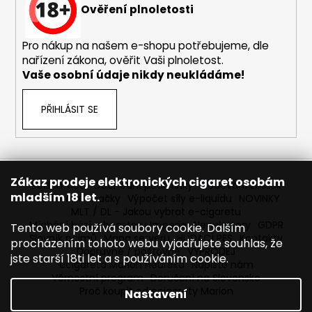
č
Ověření plnoletosti
u
j
Pro nákup na našem e-shopu potřebujeme, dle
e
nařízení zákona, ověřit Vaši plnoletost.
m
Vaše osobní údaje nikdy neukládáme!
e
PŘIHLÁSIT SE
LIQUA
SALT
SHOT
-
50/50
-
Zákaz prodeje elektronických cigaret osobám
Reklamace
Obchodní podmínky
Sledování zásilek
20MG
mladším 18 let.
Prodávané značky
Výpočet síly e-liquidu
NOVINKY
SALT
MLT / DL - Jakou vybrat e-cigaretu
NIKOTINOVÝ
Míchání bází a boosteru Imperia
Newslettery
GDPR
BOOSTER
Tento web používá soubory cookie. Dalším
Slovník pojmů
Mapa serveru
HLÍDACÍ PES
Kontakty
procházením tohoto webu vyjadřujete souhlas, že
119
Dopravné / poštovné
VÝPRODEJ
Kč
jste starší 18ti let a s používáním cookie.
ecigareta Marion Heureka
Napište nám
Původně:
Věrnostní program
Doručení na Slovensko
149
Proč koupit od ecigarety Marion
Kč
Nastavení