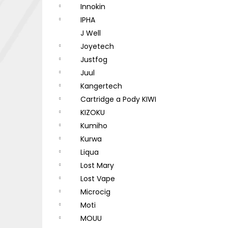
Innokin
IPHA
J Well
Joyetech
Justfog
Juul
Kangertech
Cartridge a Pody KIWI
KIZOKU
Kumiho
Kurwa
Liqua
Lost Mary
Lost Vape
Microcig
Moti
MOUU