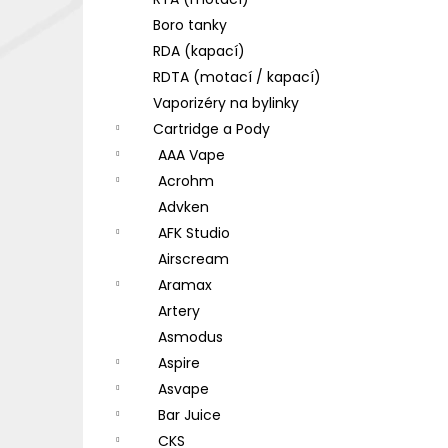
DEKANG DESERT SHIP 10ML 18MG
l
Boro tanky
155 Kč
Původně:
195 Kč
RDA (kapací)
RDTA (motací / kapací)
Vaporizéry na bylinky
Cartridge a Pody
AAA Vape
Acrohm
Advken
AFK Studio
Airscream
Aramax
Artery
Asmodus
Aspire
Asvape
Bar Juice
CKS