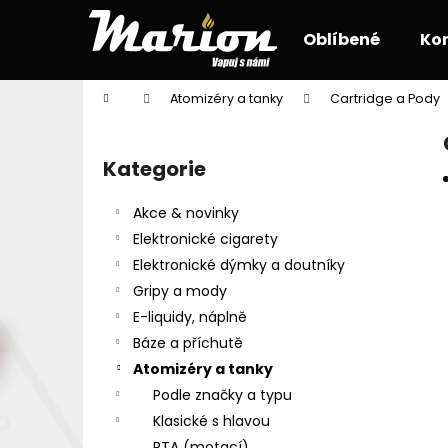
K
Přejít
na
o
Oblíbené
Ko
obsah
Zpět
Zpět
š
do
do
í
Domů
Atomizéry a tanky
Cartridge a Pody
k
obchodu
obchodu
P
o
Kategorie
Přeskočit
s
kategorie
t
Akce & novinky
r
Elektronické cigarety
a
Elektronické dýmky a doutníky
n
Gripy a mody
n
E-liquidy, náplně
í
Báze a příchutě
p
Atomizéry a tanky
a
Podle značky a typu
n
Klasické s hlavou
e
RTA (motací)