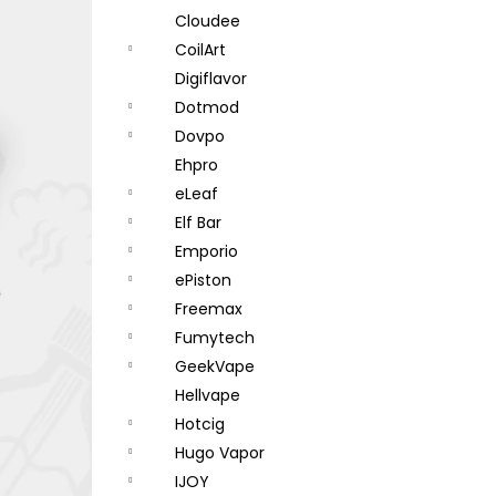
Cloudee
CoilArt
Digiflavor
Dotmod
Dovpo
Ehpro
eLeaf
Elf Bar
Emporio
ePiston
Freemax
Fumytech
GeekVape
Hellvape
Hotcig
Hugo Vapor
IJOY