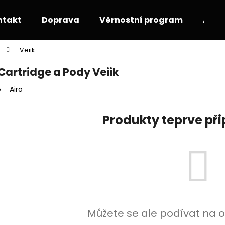
ntakt
Doprava
Věrnostní program
Akce
Veiik
Co potřebujete najít?
Cartridge a Pody Veiik
Airo
HLEDAT
Produkty teprve př
Doporučujeme
Můžete se ale podívat na o