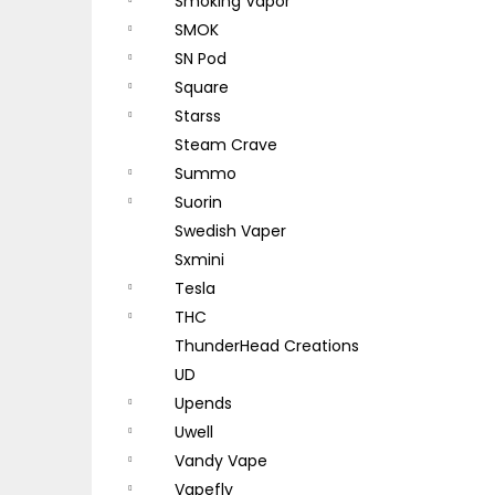
Smoking Vapor
SMOK
SN Pod
Square
Starss
Steam Crave
Summo
Suorin
Swedish Vaper
Sxmini
Tesla
THC
ThunderHead Creations
UD
Upends
Uwell
Vandy Vape
Vapefly