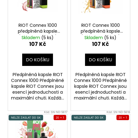
p
r
o
RIOT Connex 1000
RIOT Connex 1000
d
předplněná kapsle
předplněná kapsle
(Watermelon Ice)
(Triple Mango Ice)
u
Skladem
(5 ks)
Skladem
(5 ks)
18mg
18mg
107 Kč
107 Kč
k
t
DO KOŠÍKU
DO KOŠÍKU
ů
Předplněná kapsle RIOT
Předplněná kapsle RIOT
Connex 1000 Předplněné
Connex 1000 Předplněné
kapsle RIOT Connex jsou
kapsle RIOT Connex jsou
esencí jednoduchosti a
esencí jednoduchosti a
maximální chuti. Každá...
maximální chuti. Každá...
Kód:
SN-ND-5617
Kód:
SN-ND-5616
NELZE ZASLAT DO SK
20 + 1
NELZE ZASLAT DO SK
20 + 1