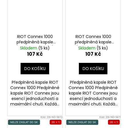
RIOT Connex 1000
RIOT Connex 1000
předplněná kapsle
předplněná kapsle
(Peach Blackberry)
(Grape Ice) 18mg
Skladem
(5 ks)
Skladem
(5 ks)
18mg
107 Kč
107 Kč
DO KOŠÍKU
DO KOŠÍKU
Předplněná kapsle RIOT
Předplněná kapsle RIOT
Connex 1000 Předplněné
Connex 1000 Předplněné
kapsle RIOT Connex jsou
kapsle RIOT Connex jsou
esencí jednoduchosti a
esencí jednoduchosti a
maximální chuti. Každá...
maximální chuti. Každá...
Kód:
SN-ND-5613
Kód:
SN-ND-5611
NELZE ZASLAT DO SK
20 + 1
NELZE ZASLAT DO SK
20 + 1