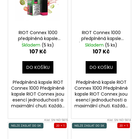
RIOT Connex 1000
RIOT Connex 1000
předplněná kapsle
předplněná kapsle
(Strawberry Kiwi
(Strawberry Blueberry
Skladem
(5 ks)
Skladem
(5 ks)
Apple) 18mg
Ice) 18mg
107 Kč
107 Kč
DO KOŠÍKU
DO KOŠÍKU
Předplněná kapsle RIOT
Předplněná kapsle RIOT
Connex 1000 Předplněné
Connex 1000 Předplněné
kapsle RIOT Connex jsou
kapsle RIOT Connex jsou
esencí jednoduchosti a
esencí jednoduchosti a
maximální chuti. Každá...
maximální chuti. Každá...
Kód:
SN-ND-5615
Kód:
SN-ND-5614
NELZE ZASLAT DO SK
20 + 1
NELZE ZASLAT DO SK
20 + 1