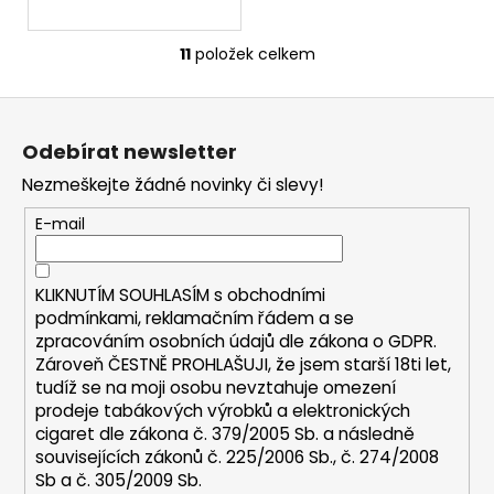
11
položek celkem
O
v
Z
l
á
á
Odebírat newsletter
d
p
a
Nezmeškejte žádné novinky či slevy!
a
c
t
E-mail
í
í
p
r
KLIKNUTÍM SOUHLASÍM s
obchodními
v
podmínkami,
reklamačním řádem a se
k
zpracováním osobních údajů dle zákona o
GDPR
.
y
Zároveň ČESTNĚ PROHLAŠUJI, že jsem starší 18ti let,
v
tudíž se na moji osobu nevztahuje omezení
ý
prodeje tabákových výrobků a elektronických
p
cigaret dle zákona č. 379/2005 Sb. a následně
i
souvisejících zákonů č. 225/2006 Sb., č. 274/2008
s
Sb a č. 305/2009 Sb.