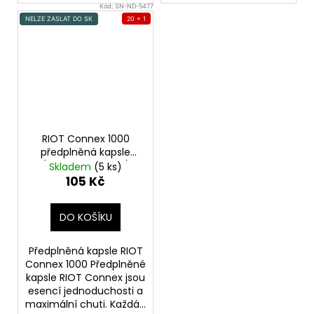
Kód:
SN-ND-5477
NELZE ZASLAT DO SK
20 + 1
RIOT Connex 1000
předplněná kapsle
(Watermelon Ice)
Skladem
(5 ks)
20mg 1ks
105 Kč
DO KOŠÍKU
Předplněná kapsle RIOT
Connex 1000 Předplněné
kapsle RIOT Connex jsou
esencí jednoduchosti a
maximální chuti. Každá...