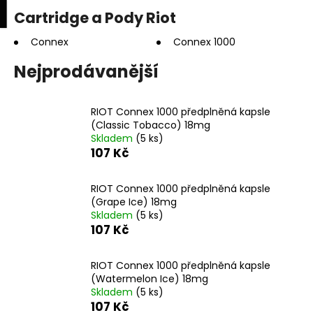
K
upní
Menu
ní
Cartridge a Pody Riot
Přejít
o
na
Zpět
Zpět
k
š
obsah
Connex
Connex 1000
í
Nejprodávanější
C
k
o
p
RIOT Connex 1000 předplněná kapsle
(Classic Tobacco) 18mg
o
Skladem
(5 ks)
t
107 Kč
ř
e
RIOT Connex 1000 předplněná kapsle
b
(Grape Ice) 18mg
Skladem
(5 ks)
u
107 Kč
j
e
RIOT Connex 1000 předplněná kapsle
t
(Watermelon Ice) 18mg
e
Skladem
(5 ks)
107 Kč
n