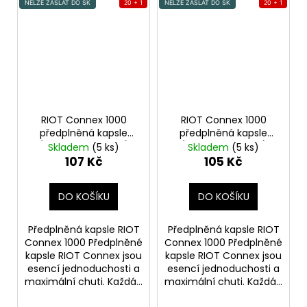
NELZE ZASLAT DO SK
20 + 1
NELZE ZASLAT DO SK
20 + 1
RIOT Connex 1000
RIOT Connex 1000
předplněná kapsle
předplněná kapsle
(Blue Cherry Burst)
(Watermelon Ice)
Skladem
(5 ks)
Skladem
(5 ks)
18mg
10mg 1ks
107 Kč
105 Kč
DO KOŠÍKU
DO KOŠÍKU
Předplněná kapsle RIOT
Předplněná kapsle RIOT
Connex 1000 Předplněné
Connex 1000 Předplněné
kapsle RIOT Connex jsou
kapsle RIOT Connex jsou
esencí jednoduchosti a
esencí jednoduchosti a
maximální chuti. Každá...
maximální chuti. Každá...