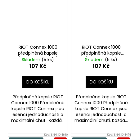
RIOT Connex 1000
RIOT Connex 1000
předplněná kapsle
předplněná kapsle
(Classic Tobacco)
(Blueberry Sour
Skladem
(5 ks)
Skladem
(5 ks)
18mg
Raspberry) 18mg
107 Kč
107 Kč
DO KOŠÍKU
DO KOŠÍKU
Předplněná kapsle RIOT
Předplněná kapsle RIOT
Connex 1000 Předplněné
Connex 1000 Předplněné
kapsle RIOT Connex jsou
kapsle RIOT Connex jsou
esencí jednoduchosti a
esencí jednoduchosti a
maximální chuti. Každá...
maximální chuti. Každá...
Kód:
SN-ND-5610
Kód:
SN-ND-5476