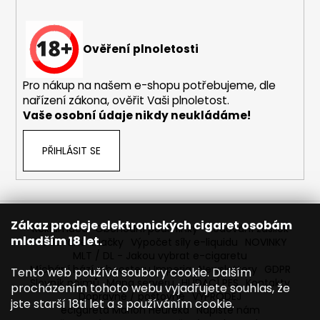
u
Ověření plnoletosti
Pro nákup na našem e-shopu potřebujeme, dle
nařízení zákona, ověřit Vaši plnoletost.
Vaše osobní údaje nikdy neukládáme!
PŘIHLÁSIT SE
Zákaz prodeje elektronických cigaret osobám
Reklamace
Obchodní podmínky
Sledování zásilek
mladším 18 let.
Prodávané značky
Výpočet síly e-liquidu
NOVINKY
MLT / DL - Jakou vybrat e-cigaretu
Míchání bází a boosteru Imperia
Newslettery
GDPR
Tento web používá soubory cookie. Dalším
Slovník pojmů
Mapa serveru
HLÍDACÍ PES
Kontakty
procházením tohoto webu vyjadřujete souhlas, že
Dopravné / poštovné
VÝPRODEJ
jste starší 18ti let a s používáním cookie.
ecigareta Marion Heureka
Napište nám