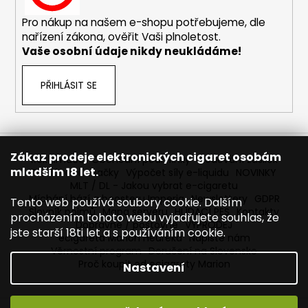
č
u
Pro nákup na našem e-shopu potřebujeme, dle
j
nařízení zákona, ověřit Vaši plnoletost.
e
Vaše osobní údaje nikdy neukládáme!
m
e
PŘIHLÁSIT SE
DEKANG
DESERT
SHIP
10ML
Zákaz prodeje elektronických cigaret osobám
Reklamace
Obchodní podmínky
Sledování zásilek
11MG
mladším 18 let.
Prodávané značky
Výpočet síly e-liquidu
NOVINKY
149
MLT / DL - Jakou vybrat e-cigaretu
Kč
Míchání bází a boosteru Imperia
Newslettery
GDPR
Tento web používá soubory cookie. Dalším
Původně:
Slovník pojmů
Mapa serveru
HLÍDACÍ PES
Kontakty
procházením tohoto webu vyjadřujete souhlas, že
195
Dopravné / poštovné
VÝPRODEJ
Kč
jste starší 18ti let a s používáním cookie.
ecigareta Marion Heureka
Napište nám
Věrnostní program
Doručení na Slovensko
Proč koupit od ecigarety Marion
Nastavení