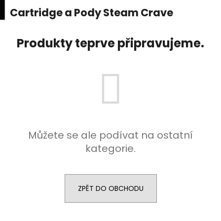
K
upní
Menu
ní
Cartridge a Pody Steam Crave
Přejít
o
na
Zpět
Zpět
k
š
obsah
Produkty teprve připravujeme.
í
C
k
o
p
o
t
ř
e
Můžete se ale podívat na ostatní
b
kategorie.
u
j
e
ZPĚT DO OBCHODU
t
e
n