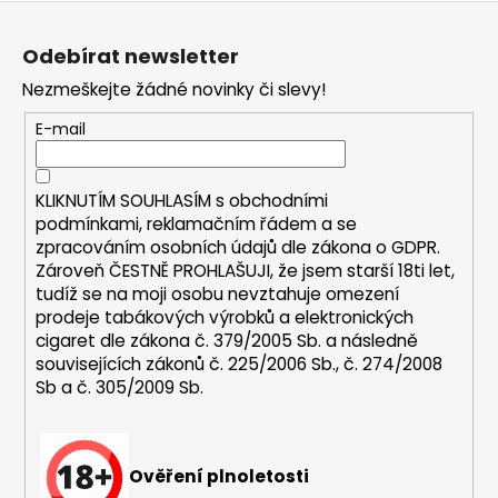
Z
a
á
j
Odebírat newsletter
p
í
Nezmeškejte žádné novinky či slevy!
a
t
t
E-mail
?
í
KLIKNUTÍM SOUHLASÍM s
obchodními
podmínkami,
reklamačním řádem a se
zpracováním osobních údajů dle zákona o
GDPR
.
HLEDAT
Zároveň ČESTNĚ PROHLAŠUJI, že jsem starší 18ti let,
tudíž se na moji osobu nevztahuje omezení
prodeje tabákových výrobků a elektronických
cigaret dle zákona č. 379/2005 Sb. a následně
D
souvisejících zákonů č. 225/2006 Sb., č. 274/2008
o
Sb a č. 305/2009 Sb.
p
o
r
u
Ověření plnoletosti