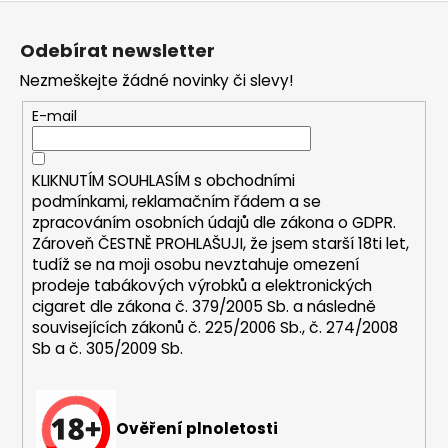
Z
a
á
j
Odebírat newsletter
p
í
Nezmeškejte žádné novinky či slevy!
a
t
t
E-mail
?
í
KLIKNUTÍM SOUHLASÍM s
obchodními
podmínkami,
reklamačním řádem a se
zpracováním osobních údajů dle zákona o
GDPR
.
HLEDAT
Zároveň ČESTNĚ PROHLAŠUJI, že jsem starší 18ti let,
tudíž se na moji osobu nevztahuje omezení
prodeje tabákových výrobků a elektronických
cigaret dle zákona č. 379/2005 Sb. a následně
D
souvisejících zákonů č. 225/2006 Sb., č. 274/2008
o
Sb a č. 305/2009 Sb.
p
o
r
u
Ověření plnoletosti