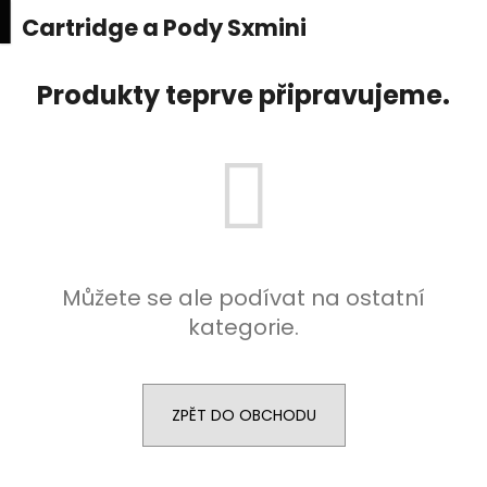
K
upní
Menu
ní
Cartridge a Pody Sxmini
Přejít
o
na
Zpět
Zpět
k
š
obsah
Produkty teprve připravujeme.
í
C
k
o
p
o
t
ř
e
Můžete se ale podívat na ostatní
b
kategorie.
u
j
e
ZPĚT DO OBCHODU
t
e
n