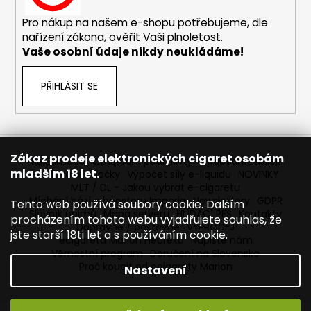
č
u
Pro nákup na našem e-shopu potřebujeme, dle
j
nařízení zákona, ověřit Vaši plnoletost.
e
Vaše osobní údaje nikdy neukládáme!
m
e
PŘIHLÁSIT SE
DEKANG
DESERT
SHIP
10ML
Zákaz prodeje elektronických cigaret osobám
Reklamace
Obchodní podmínky
Sledování zásilek
11MG
mladším 18 let.
Prodávané značky
Výpočet síly e-liquidu
NOVINKY
149
MLT / DL - Jakou vybrat e-cigaretu
Kč
Míchání bází a boosteru Imperia
Newslettery
GDPR
Tento web používá soubory cookie. Dalším
Původně:
Slovník pojmů
Mapa serveru
HLÍDACÍ PES
Kontakty
procházením tohoto webu vyjadřujete souhlas, že
195
Dopravné / poštovné
VÝPRODEJ
Kč
jste starší 18ti let a s používáním cookie.
ecigareta Marion Heureka
Napište nám
Věrnostní program
Doručení na Slovensko
Proč koupit od ecigarety Marion
Nastavení