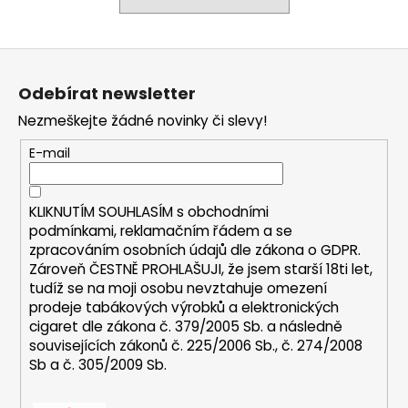
a
j
Z
í
á
t
Odebírat newsletter
p
?
Nezmeškejte žádné novinky či slevy!
a
t
E-mail
í
HLEDAT
KLIKNUTÍM SOUHLASÍM s
obchodními
podmínkami,
reklamačním řádem a se
zpracováním osobních údajů dle zákona o
GDPR
.
Zároveň ČESTNĚ PROHLAŠUJI, že jsem starší 18ti let,
D
tudíž se na moji osobu nevztahuje omezení
prodeje tabákových výrobků a elektronických
o
cigaret dle zákona č. 379/2005 Sb. a následně
p
souvisejících zákonů č. 225/2006 Sb., č. 274/2008
o
Sb a č. 305/2009 Sb.
r
u