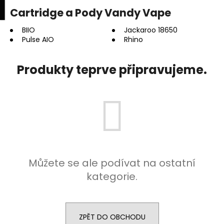
K
upní
Menu
ní
Cartridge a Pody Vandy Vape
Přejít
o
na
Zpět
Zpět
k
š
obsah
BIIO
Jackaroo 18650
Pulse AIO
Rhino
í
C
k
o
Produkty teprve připravujeme.
p
o
t
ř
e
b
u
Můžete se ale podívat na ostatní
j
kategorie.
e
t
e
ZPĚT DO OBCHODU
n