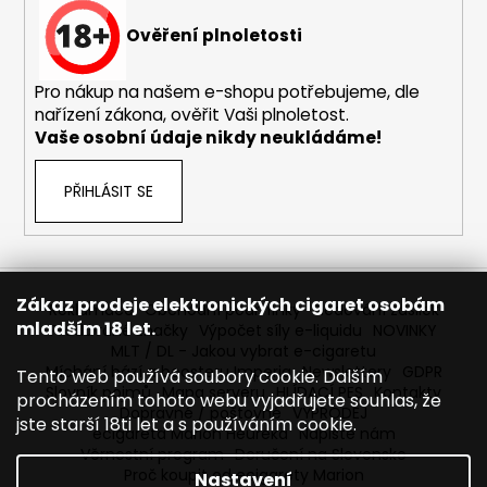
č
u
Ověření plnoletosti
j
e
Pro nákup na našem e-shopu potřebujeme, dle
m
nařízení zákona, ověřit Vaši plnoletost.
e
Vaše osobní údaje nikdy neukládáme!
BÁZE
PŘIHLÁSIT SE
FIFTY
BOOSTER
IMPERIA
5X10ML
20MG
Zákaz prodeje elektronických cigaret osobám
602
Reklamace
Obchodní podmínky
Sledování zásilek
Kč
mladším 18 let.
Prodávané značky
Výpočet síly e-liquidu
NOVINKY
Původně:
MLT / DL - Jakou vybrat e-cigaretu
649
Míchání bází a boosteru Imperia
Newslettery
GDPR
Tento web používá soubory cookie. Dalším
Kč
Slovník pojmů
Mapa serveru
HLÍDACÍ PES
Kontakty
procházením tohoto webu vyjadřujete souhlas, že
Dopravné / poštovné
VÝPRODEJ
jste starší 18ti let a s používáním cookie.
ecigareta Marion Heureka
Napište nám
Věrnostní program
Doručení na Slovensko
Proč koupit od ecigarety Marion
Nastavení