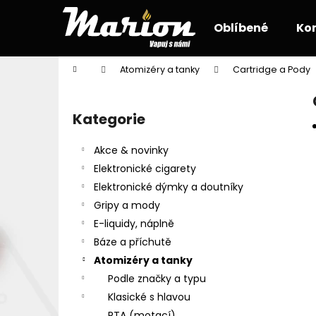
K
Přejít
na
o
Oblíbené
Ko
obsah
Zpět
Zpět
š
do
do
í
Domů
Atomizéry a tanky
Cartridge a Pody
k
obchodu
obchodu
P
o
Kategorie
Přeskočit
s
kategorie
t
Akce & novinky
r
Elektronické cigarety
a
Elektronické dýmky a doutníky
n
Gripy a mody
n
E-liquidy, náplně
í
Báze a příchutě
p
Atomizéry a tanky
a
Podle značky a typu
n
Klasické s hlavou
e
RTA (motací)