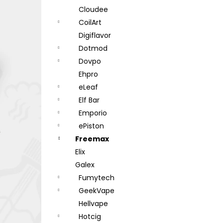
Cloudee
CoilArt
Digiflavor
Dotmod
Dovpo
Ehpro
eLeaf
Elf Bar
Emporio
ePiston
Freemax
Elix
Galex
Fumytech
GeekVape
Hellvape
Hotcig