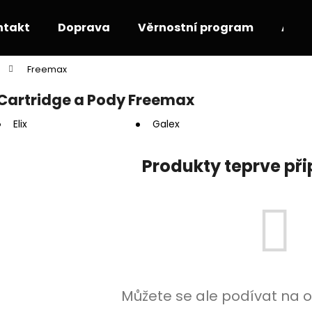
ntakt
Doprava
Věrnostní program
Akce
Freemax
Co potřebujete najít?
Cartridge a Pody Freemax
Elix
Galex
HLEDAT
Produkty teprve př
Doporučujeme
Můžete se ale podívat na o