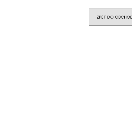
BÁZE FIFTY BOOSTER IMPERIA 5X10ML
DEKANG DESERT 
20MG
149 Kč
602 Kč
Původně:
195 K
ZPĚT DO OBCHO
Původně:
649 Kč