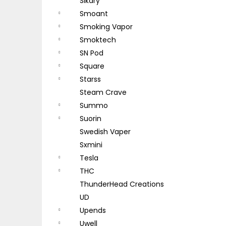
Sikary
Smoant
Smoking Vapor
Smoktech
SN Pod
Square
Starss
Steam Crave
Summo
Suorin
Swedish Vaper
Sxmini
Tesla
THC
ThunderHead Creations
UD
Upends
Uwell