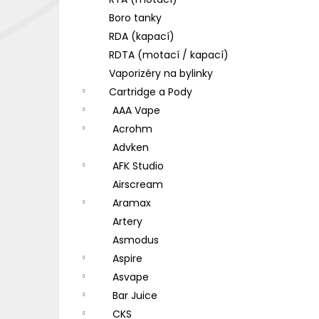
DEKANG DESERT SHIP 10ML 18MG
l
Boro tanky
155 Kč
Původně:
195 Kč
RDA (kapací)
RDTA (motací / kapací)
Vaporizéry na bylinky
Cartridge a Pody
AAA Vape
Acrohm
Advken
AFK Studio
Airscream
Aramax
Artery
Asmodus
Aspire
Asvape
Bar Juice
CKS