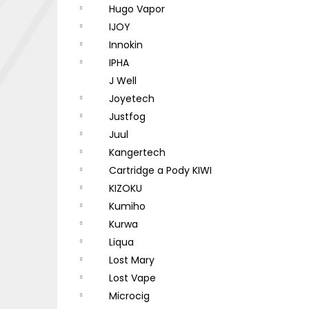
Hugo Vapor
IJOY
Innokin
IPHA
J Well
Joyetech
Justfog
Juul
Kangertech
Cartridge a Pody KIWI
KIZOKU
Kumiho
Kurwa
Liqua
Lost Mary
Lost Vape
Microcig