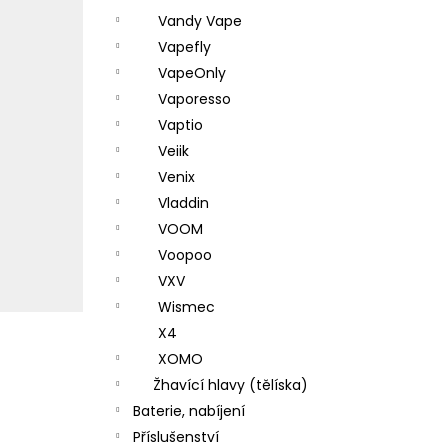
Vandy Vape
Vapefly
VapeOnly
Vaporesso
Vaptio
Veiik
Venix
Vladdin
VOOM
Voopoo
VXV
Wismec
X4
XOMO
Žhavící hlavy (tělíska)
Baterie, nabíjení
Příslušenství