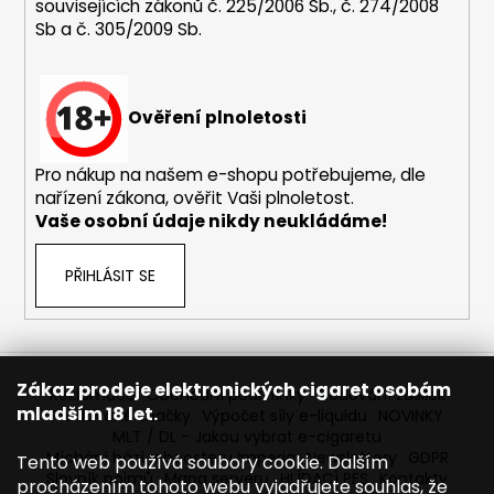
i
souvisejících zákonů č. 225/2006 Sb., č. 274/2008
s
Sb a č. 305/2009 Sb.
u
Ověření plnoletosti
Pro nákup na našem e-shopu potřebujeme, dle
nařízení zákona, ověřit Vaši plnoletost.
Vaše osobní údaje nikdy neukládáme!
PŘIHLÁSIT SE
Zákaz prodeje elektronických cigaret osobám
Reklamace
Obchodní podmínky
Sledování zásilek
mladším 18 let.
Prodávané značky
Výpočet síly e-liquidu
NOVINKY
MLT / DL - Jakou vybrat e-cigaretu
Míchání bází a boosteru Imperia
Newslettery
GDPR
Tento web používá soubory cookie. Dalším
Slovník pojmů
Mapa serveru
HLÍDACÍ PES
Kontakty
procházením tohoto webu vyjadřujete souhlas, že