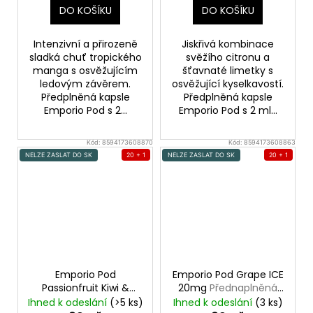
DO KOŠÍKU
DO KOŠÍKU
Intenzivní a přirozeně
Jiskřivá kombinace
sladká chuť tropického
svěžího citronu a
manga s osvěžujícím
šťavnaté limetky s
ledovým závěrem.
osvěžující kyselkavostí.
Předplněná kapsle
Předplněná kapsle
Emporio Pod s 2...
Emporio Pod s 2 ml...
Kód:
8594173608870
Kód:
8594173608863
NELZE ZASLAT DO SK
20 + 1
NELZE ZASLAT DO SK
20 + 1
Emporio Pod
Emporio Pod Grape ICE
Passionfruit Kiwi &
20mg
Přednaplněná
Guawa 20mg
Pod Cartridge
Ihned k odeslání
(>5 ks)
Ihned k odeslání
(3 ks)