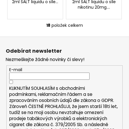
2ml SALT liquidu o síle...
2ml SALT liquidu o síle
nikotinu 20mg....
18
položek celkem
O
v
Z
l
á
á
Odebírat newsletter
d
p
a
Nezmeškejte žádné novinky či slevy!
a
c
t
E-mail
í
í
p
r
KLIKNUTÍM SOUHLASÍM s
obchodními
v
podmínkami,
reklamačním řádem a se
k
zpracováním osobních údajů dle zákona o
GDPR
.
y
Zároveň ČESTNĚ PROHLAŠUJI, že jsem starší 18ti let,
v
tudíž se na moji osobu nevztahuje omezení
ý
prodeje tabákových výrobků a elektronických
p
cigaret dle zákona č. 379/2005 Sb. a následně