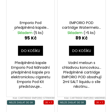
Emporio Pod
EMPORIO POD
předplněná kapsle
cartridge Watermelon
(Grape Ice) 1ks 20mg
Ice 20mg 1Pack
Skladem
(5 ks)
Skladem
(>5 ks)
95 Kč
89 Kč
DO KOŠÍKU
DO KOŠÍKU
Předplněná kapsle
Vodní meloun s
Emporio Pod Náhradní
chladivou koncovkou...
předplněná kapsle pro
Předplněné cartridge
elektronickou cigaretu
EMPORIO POD obsahují
Emporio Pod Kit
2ml SALT liquidu o síle
představuje...
nikotinu...
Kód:
CARTRIDGE-EMPORIO-STRWKIWI
Kód:
CARTRIDGE-EMPORIO-MBERRIES
NELZE ZASLAT DO SK
20 + 1
NELZE ZASLAT DO SK
20 + 1