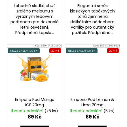
Lahodně sladká chuť
Elegantní směs
zralého melounu s
klasických tabákových
výrazným ledovým
tónů zjemněná
podtónem pro dokonalé
delikátním nádechem
letní osvěžení.
vanilky pro autentický
Předplněná kapsle...
požitek. Předplněná...
Kód:
8594173608900
Kód:
8594173608931
NELZE ZASLAT DO SK
20 + 1
NELZE ZASLAT DO SK
20 + 1
Emporio Pod Mango
Emporio Pod Lemon &
ICE 20mg
Lime 20mg
Přednaplněná Pod
Přednaplněná Pod
Ihned k odeslání
(>5 ks)
Ihned k odeslání
(5 ks)
Cartridge
Cartridge
89 Kč
89 Kč