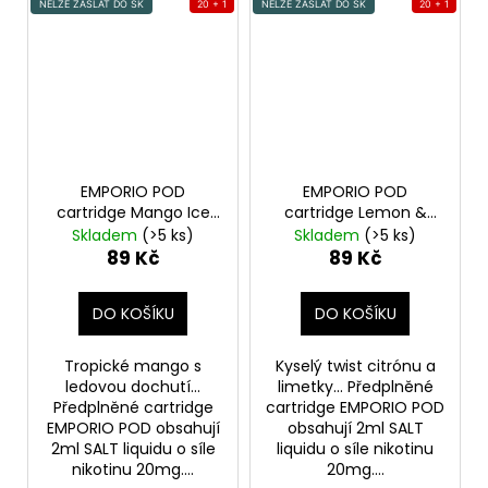
NELZE ZASLAT DO SK
20 + 1
NELZE ZASLAT DO SK
20 + 1
EMPORIO POD
EMPORIO POD
cartridge Mango Ice
cartridge Lemon &
20mg 1Pack
Lime 20mg 1Pack
Skladem
(>5 ks)
Skladem
(>5 ks)
89 Kč
89 Kč
DO KOŠÍKU
DO KOŠÍKU
Tropické mango s
Kyselý twist citrónu a
ledovou dochutí...
limetky... Předplněné
Předplněné cartridge
cartridge EMPORIO POD
EMPORIO POD obsahují
obsahují 2ml SALT
2ml SALT liquidu o síle
liquidu o síle nikotinu
nikotinu 20mg....
20mg....