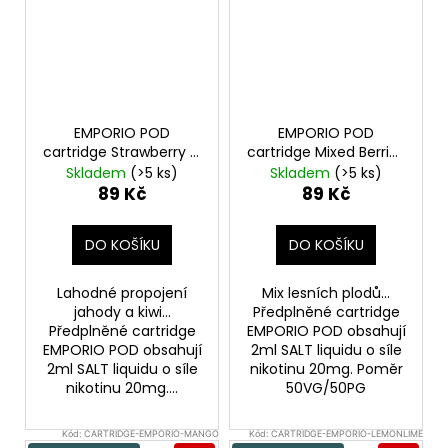
EMPORIO POD
EMPORIO POD
cartridge Strawberry &
cartridge Mixed Berries
Kiwi 20mg 1Pack
20mg 1Pack
Skladem
(>5 ks)
Skladem
(>5 ks)
89 Kč
89 Kč
DO KOŠÍKU
DO KOŠÍKU
Lahodné propojení
Mix lesních plodů...
jahody a kiwi...
Předplněné cartridge
Předplněné cartridge
EMPORIO POD obsahují
EMPORIO POD obsahují
2ml SALT liquidu o síle
2ml SALT liquidu o síle
nikotinu 20mg. Poměr
nikotinu 20mg....
50VG/50PG
Kód:
CARTRIDGE-EMPORIO-MANGO
Kód:
CARTRIDGE-EMPORIO-LEMONLIME