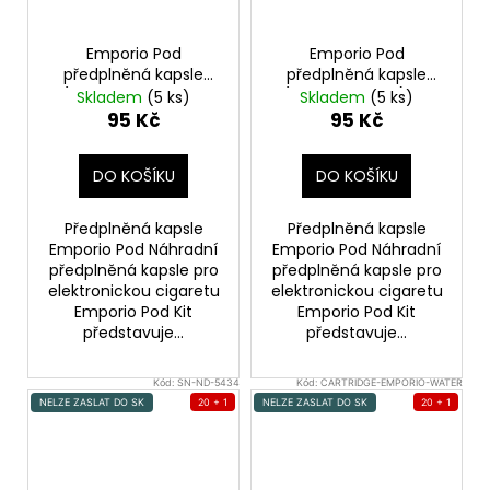
Emporio Pod
Emporio Pod
předplněná kapsle
předplněná kapsle
(Passionfruit Kiwi &
(Lemon & Lime) 1ks
Skladem
(5 ks)
Skladem
(5 ks)
Guawa) 1ks 20mg
20mg
95 Kč
95 Kč
DO KOŠÍKU
DO KOŠÍKU
Předplněná kapsle
Předplněná kapsle
Emporio Pod Náhradní
Emporio Pod Náhradní
předplněná kapsle pro
předplněná kapsle pro
elektronickou cigaretu
elektronickou cigaretu
Emporio Pod Kit
Emporio Pod Kit
představuje...
představuje...
Kód:
SN-ND-5434
Kód:
CARTRIDGE-EMPORIO-WATER
NELZE ZASLAT DO SK
20 + 1
NELZE ZASLAT DO SK
20 + 1