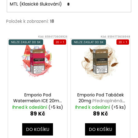
MTL (Klasické šlukování)
8
Položek k zobrazení:
18
V
Kód:
8594173608924
Kód:
8594173608948
ý
NELZE ZASLAT DO SK
20 + 1
NELZE ZASLAT DO SK
20 + 1
p
i
s
p
r
o
Emporio Pod
Emporio Pod Tabáček
d
Watermelon ICE 20mg
20mg
Přednaplněná
Přednaplněná Pod
Pod Cartridge
u
Ihned k odeslání
(>5 ks)
Ihned k odeslání
(>5 ks)
Cartridge
89 Kč
89 Kč
k
t
DO KOŠÍKU
DO KOŠÍKU
ů