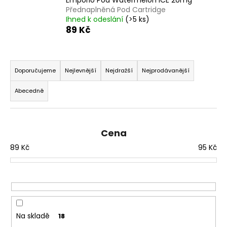
č
Přednaplněná Pod Cartridge
u
Ihned k odeslání
(>5 ks)
j
89 Kč
e
m
e
Ř
a
Doporučujeme
Nejlevnější
Nejdražší
Nejprodávanější
z
ELF
Abecedně
BAR
e
ELFLIQ
n
-
SALT
í
E-
Cena
p
LIQUID
-
89
Kč
95
Kč
r
BLUEBERRY
o
-
10ML
d
-
u
10MG
k
185
Kč
t
Na skladě
18
Původně: