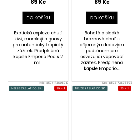
Přednaplněná Pod
89 Kč
89 Kč
Cartridge
DO KOŠÍKU
DO KOŠÍKU
Exotická exploze chutí
Bohatá a sladká
kiwi, marakuji a guavy
hroznová chuť s
pro autentický tropický
příjemným ledovým
zážitek. Předplněná
podtónem pro
kapsle Emporio Pod s 2
osvěžující vapovací
ml...
zážitek. Předplněná
kapsle Emporio...
Kód:
8594173608917
Kód:
8594173608894
NELZE ZASLAT DO SK
20 + 1
NELZE ZASLAT DO SK
20 + 1