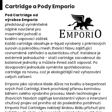
K
upní
Menu
ní
Cartridge a Pody Emporio
Přejít
o
na
Zpět
Zpět
k
š
obsah
Pod Cartridge od
výrobce Emporio
í
představují vyměnitelné
C
k
náplně navržené pro
o
maximální pohodlí a
p
kvalitní vapovací zážitek.
Každá cartridge obsahuje e-liquid vyrobený z prémiových
o
surovin a pokročilou mesh žhavící hlavu zajišťující
t
rovnoměrné zahřívání a autentickou chuť. Instalace je
extrémně jednoduchá - stačí cartridge zacvaknout do
ř
bateriové jednotky a můžete ihned začít vapovat. Po
e
dovapování jednoduše vyměníte spotřebovanou
b
cartridge za novou, což je ekologičtější než vyhazování
celých zařízení.
u
Emporio jako výrobce klade důraz na kvalitu a bezpečnost
j
svých Pod Cartridgí, které procházejí přísnou kontrolou
e
během celého výrobního procesu. Mesh technologie v
t
žhavících hlavách zajišťuje konzistentní výkon a intenzivní
chuťový projev od prvního až do posledního potáhnutí.
e
Emporio Pod Cartridges nabízejí širokou škálu příchutí pro
n