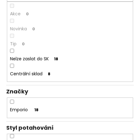
ů
245
Kč
Akce
0
Novinka
0
Tip
0
Nelze zaslat do SK
18
Centrální sklad
8
Značky
Emporio
18
Styl potahování