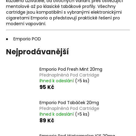
každého uživatele, od ovocných variant přes osvěžující
a
mentolové až po klasické tabákové profily. Všechny
cartridge jsou kompatibilní s vybranými elektronickými
j
cigaretami Emporio a představují praktické řešení pro
í
moderní vapování.
t
?
Emporio POD
Nejprodávanější
Emporio Pod Fresh Mint 20mg
HLEDAT
Přednaplněná Pod Cartridge
Ihned k odeslání
(>5 ks)
95 Kč
D
o
Emporio Pod Tabáček 20mg
Přednaplněná Pod Cartridge
p
Ihned k odeslání
(>5 ks)
o
89 Kč
r
u
Emporio Pod Watermelon ICE 20mg