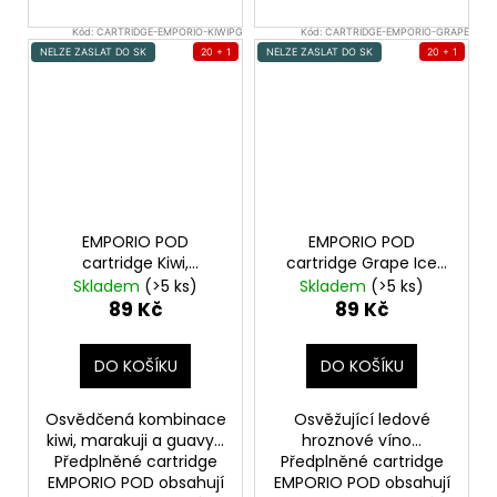
Kód:
CARTRIDGE-EMPORIO-KIWIPG
Kód:
CARTRIDGE-EMPORIO-GRAPE
NELZE ZASLAT DO SK
20 + 1
NELZE ZASLAT DO SK
20 + 1
EMPORIO POD
EMPORIO POD
cartridge Kiwi,
cartridge Grape Ice
Passionfruit & Guawa
20mg 1Pack
Skladem
(>5 ks)
Skladem
(>5 ks)
20mg 1Pack
89 Kč
89 Kč
DO KOŠÍKU
DO KOŠÍKU
Osvědčená kombinace
Osvěžující ledové
kiwi, marakuji a guavy...
hroznové víno...
Předplněné cartridge
Předplněné cartridge
EMPORIO POD obsahují
EMPORIO POD obsahují