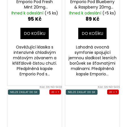
Emporio Pod Fresh
Emporio Pod Blueberry
Mint 20mg
& Raspberry 20mg
Přednaplněná Pod
Přednaplněná Pod
Ihned k odeslání
(>5 ks)
Ihned k odeslání
(>5 ks)
Cartridge
Cartridge
95 Kč
89 Kč
DO KOŠÍKU
DO KOŠÍKU
Osvěžující klasika s
Lahodná ovocná
intenzivně chladivým
symfonie spojující
mátovým závanem a
jemnou sladkost lesních
křišťálově čistou chutí.
borůvek se šťavnatými
Předplněná kapsle
malinami. Předplněná
Emporio Pod s...
kapsle Emporio...
Kód:
SN-ND-5438
Kód:
SN-ND-5435
NELZE ZASLAT DO SK
20 + 1
NELZE ZASLAT DO SK
20 + 1