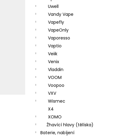
Uwell
Vandy Vape
Vapefly
VapeOnly
Vaporesso
Vaptio
Veiik
Venix
Vladdin
VOOM
Voopoo
VXV
Wismec
X4
XOMO
Žhavící hlavy (tělíska)
Baterie, nabíjení