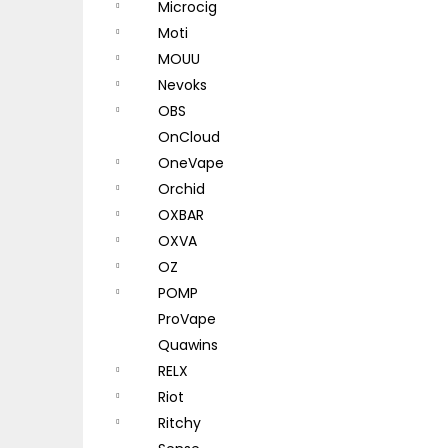
Microcig
Moti
MOUU
Nevoks
OBS
OnCloud
OneVape
Orchid
OXBAR
OXVA
OZ
POMP
ProVape
Quawins
RELX
Riot
Ritchy