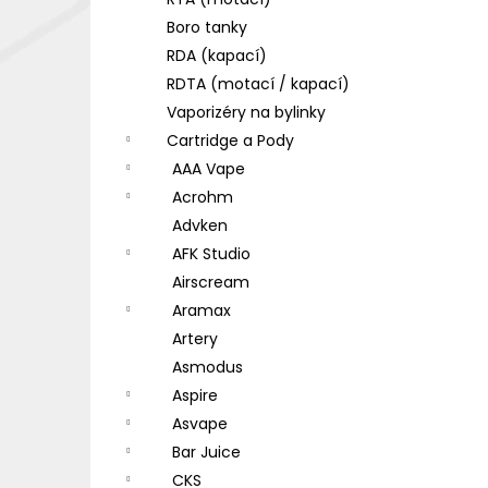
DEKANG DESERT SHIP 10ML 18MG
l
Boro tanky
155 Kč
Původně:
195 Kč
RDA (kapací)
RDTA (motací / kapací)
Vaporizéry na bylinky
Cartridge a Pody
AAA Vape
Acrohm
Advken
AFK Studio
Airscream
Aramax
Artery
Asmodus
Aspire
Asvape
Bar Juice
CKS