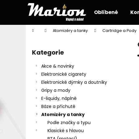
K
Přejít
na
o
Oblíbené
Ko
obsah
Zpět
Zpět
š
do
do
í
Domů
Atomizéry a tanky
Cartridge a Pody
k
obchodu
obchodu
P
o
Kategorie
Přeskočit
s
kategorie
t
Akce & novinky
r
Elektronické cigarety
a
Elektronické dýmky a doutníky
n
Gripy a mody
n
E-liquidy, náplně
í
Báze a příchutě
p
Atomizéry a tanky
a
Podle značky a typu
n
Klasické s hlavou
e
RTA (motací)