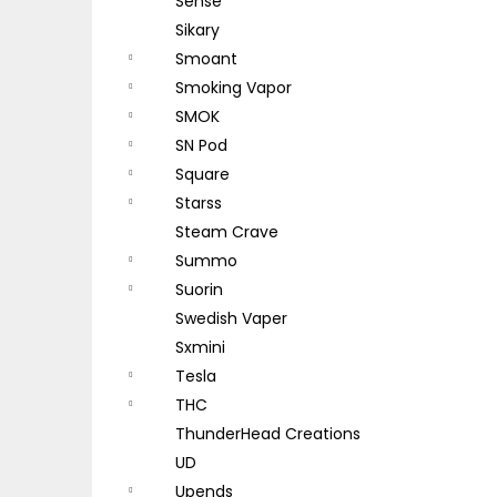
Sense
Sikary
Smoant
Smoking Vapor
SMOK
SN Pod
Square
Starss
Steam Crave
Summo
Suorin
Swedish Vaper
Sxmini
Tesla
THC
ThunderHead Creations
UD
Upends