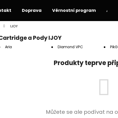
ntakt
Doprava
Věrnostní program
Akce
IJOY
Co potřebujete najít?
Cartridge a Pody IJOY
Aria
Diamond VPC
Pik
HLEDAT
Produkty teprve př
Doporučujeme
Můžete se ale podívat na o