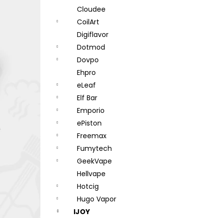
Cloudee
CoilArt
Digiflavor
Dotmod
Dovpo
Ehpro
eLeaf
Elf Bar
Emporio
ePiston
Freemax
Fumytech
GeekVape
Hellvape
Hotcig
Hugo Vapor
IJOY