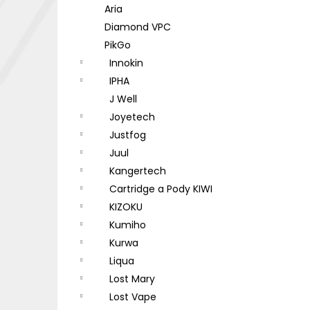
Aria
Diamond VPC
PikGo
Innokin
IPHA
J Well
Joyetech
Justfog
Juul
Kangertech
Cartridge a Pody KIWI
KIZOKU
Kumiho
Kurwa
Liqua
Lost Mary
Lost Vape