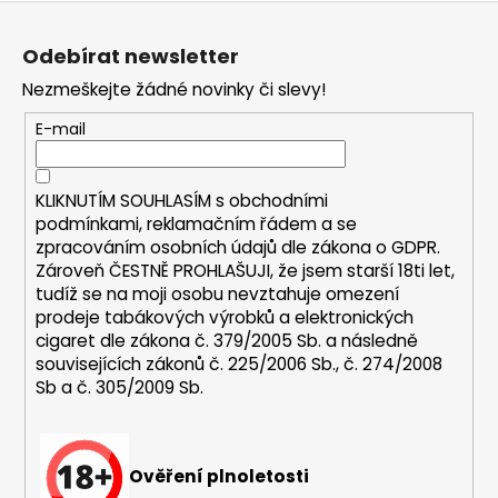
Z
a
á
j
Odebírat newsletter
p
í
Nezmeškejte žádné novinky či slevy!
a
t
t
E-mail
?
í
KLIKNUTÍM SOUHLASÍM s
obchodními
podmínkami,
reklamačním řádem a se
zpracováním osobních údajů dle zákona o
GDPR
.
HLEDAT
Zároveň ČESTNĚ PROHLAŠUJI, že jsem starší 18ti let,
tudíž se na moji osobu nevztahuje omezení
prodeje tabákových výrobků a elektronických
cigaret dle zákona č. 379/2005 Sb. a následně
D
souvisejících zákonů č. 225/2006 Sb., č. 274/2008
o
Sb a č. 305/2009 Sb.
p
o
r
u
Ověření plnoletosti