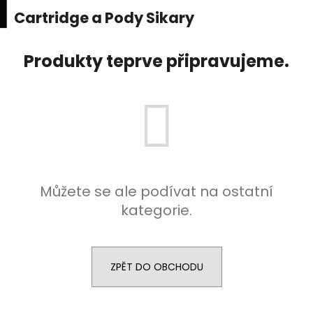
K
upní
Menu
ní
Cartridge a Pody Sikary
Přejít
o
na
Zpět
Zpět
k
š
obsah
Produkty teprve připravujeme.
í
C
k
o
p
o
t
ř
e
Můžete se ale podívat na ostatní
b
kategorie.
u
j
e
ZPĚT DO OBCHODU
t
e
n