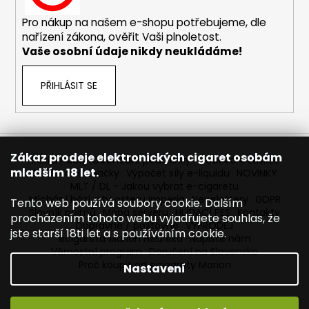
č
u
Pro nákup na našem e-shopu potřebujeme, dle
j
nařízení zákona, ověřit Vaši plnoletost.
e
Vaše osobní údaje nikdy neukládáme!
m
e
PŘIHLÁSIT SE
ELF
BAR
ELFLIQ
-
Zákaz prodeje elektronických cigaret osobám
Reklamace
Obchodní podmínky
Sledování zásilek
SALT
mladším 18 let.
Prodávané značky
Výpočet síly e-liquidu
NOVINKY
E-
MLT / DL - Jakou vybrat e-cigaretu
LIQUID
-
Míchání bází a boosteru Imperia
Newslettery
GDPR
Tento web používá soubory cookie. Dalším
BLUEBERRY
Slovník pojmů
Mapa serveru
HLÍDACÍ PES
Kontakty
procházením tohoto webu vyjadřujete souhlas, že
-
Dopravné / poštovné
VÝPRODEJ
jste starší 18ti let a s používáním cookie.
10ML
ecigareta Marion Heureka
Napište nám
-
Věrnostní program
Doručení na Slovensko
10MG
Proč koupit od ecigarety Marion
Nastavení
185
Kč
Původně: