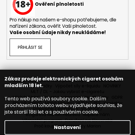
č
Ověření plnoletosti
u
j
Pro nákup na našem e-shopu potřebujeme, dle
e
nařízení zákona, ověřit Vaši plnoletost.
m
Vaše osobní údaje nikdy neukládáme!
e
PŘIHLÁSIT SE
ELF
BAR
ELFLIQ
-
SALT
E-
Zákaz prodeje elektronických cigaret osobám
Reklamace
Obchodní podmínky
Sledování zásilek
LIQUID
mladším 18 let.
Prodávané značky
Výpočet síly e-liquidu
NOVINKY
-
MLT / DL - Jakou vybrat e-cigaretu
STRAWBERRY
Míchání bází a boosteru Imperia
Newslettery
GDPR
KIWI
Tento web používá soubory cookie. Dalším
-
Slovník pojmů
Mapa serveru
HLÍDACÍ PES
Kontakty
procházením tohoto webu vyjadřujete souhlas, že
10ML
Dopravné / poštovné
VÝPRODEJ
jste starší 18ti let a s používáním cookie.
-
ecigareta Marion Heureka
Napište nám
10MG
Věrnostní program
Doručení na Slovensko
Proč koupit od ecigarety Marion
185
Nastavení
Kč