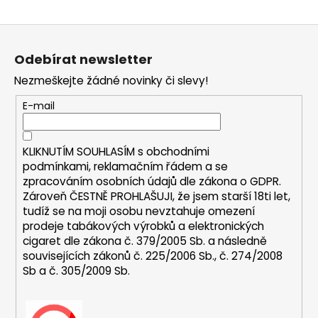
a
Z
j
á
í
Odebírat newsletter
p
t
Nezmeškejte žádné novinky či slevy!
a
?
t
E-mail
í
KLIKNUTÍM SOUHLASÍM s
obchodními
HLEDAT
podmínkami,
reklamačním řádem a se
zpracováním osobních údajů dle zákona o
GDPR
.
Zároveň ČESTNĚ PROHLAŠUJI, že jsem starší 18ti let,
tudíž se na moji osobu nevztahuje omezení
D
prodeje tabákových výrobků a elektronických
o
cigaret dle zákona č. 379/2005 Sb. a následně
p
souvisejících zákonů č. 225/2006 Sb., č. 274/2008
Sb a č. 305/2009 Sb.
o
r
u