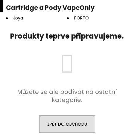
K
upní
Menu
ní
Cartridge a Pody VapeOnly
Přejít
o
na
Zpět
Zpět
k
š
obsah
Joya
PORTO
í
C
k
Produkty teprve připravujeme.
o
p
o
t
ř
e
b
Můžete se ale podívat na ostatní
u
kategorie.
j
e
t
e
ZPĚT DO OBCHODU
n