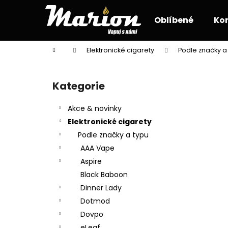
K
Přejít
na
o
Oblíbené
Ko
obsah
Zpět
Zpět
š
do
do
í
Domů
Elektronické cigarety
Podle značky a
k
obchodu
obchodu
P
o
Kategorie
Přeskočit
s
kategorie
t
Akce & novinky
r
Elektronické cigarety
a
Podle značky a typu
n
AAA Vape
n
Aspire
í
Black Baboon
p
Dinner Lady
a
Dotmod
n
Dovpo
e
eLeaf