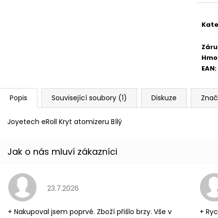
DEKANG DESERT SHIP 10ML 11MG
BÁZE FIFTY BOOS
cena
20MG
149 Kč
Původně:
195 Kč
602 Kč
Kate
Původně:
649 K
Záru
Hmo
EAN
:
Popis
Související soubory (1)
Diskuze
Znač
Joyetech eRoll Kryt atomizeru Bílý
Hodnocení obchodu je 5 z 5 hvězdiček.
23.7.2026
+ Nakupoval jsem poprvé. Zboží přišlo brzy. Vše v
+ Ryc