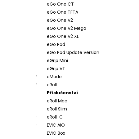
eGo One CT
eGo One TFTA
eGo One V2
eGo One V2 Mega
eGo One V2 XL
eGo Pod
eGo Pod Update Version
eGrip Mini
eGrip VT
eMode
eRoll
Příslušenství
eRoll Mac
eRoll Slim
eRoll-C
EVIC AIO
EVIO Box