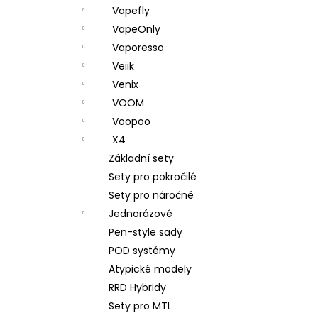
Vapefly
VapeOnly
Vaporesso
Veiik
Venix
VOOM
Voopoo
X4
Základní sety
Sety pro pokročilé
Sety pro náročné
Jednorázové
Pen-style sady
POD systémy
Atypické modely
RRD Hybridy
Sety pro MTL