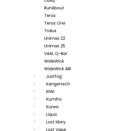
Obliq
RunAbout
Teros
Teros One
Tralus
Unimax 22
Unimax 25
VAAL Q-Bar
WideWick
WideWick AIR
Justfog
Kangertech
KIWI
Kumiho
Kurwa
Liqua
Lost Mary
Lost Vape