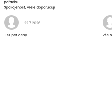
pořádku.
Spokojenost, vřele doporučuji.
Hodnocení obchodu je 5 z 5 hvězdiček.
22.7.2026
+ Super ceny
Vše o