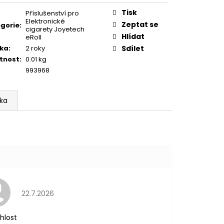
TER IMPERIA 5X10ML
:
Tisk
Příslušenství pro
Elektronické
Zeptat se
gorie
:
cigarety Joyetech
č
Hlídat
eRoll
ka
:
2 roky
Sdílet
tnost
:
0.01 kg
993968
ka
Hodnocení obchodu je 5 z 5 hvězdiček.
22.7.2026
hlost