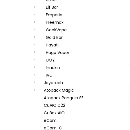
DEKANG DESERT SHIP 10ML 18MG
l
Elf Bar
155 Kč
Původně:
195 Kč
Emporio
Freemax
GeekVape
Gold Bar
Hayati
Hugo Vapor
IJOY
Innokin
IVG
Joyetech
Atopack Magic
Atopack Penguin SE
CuAIO D22
CuBox AIO
eCom
eCom-C