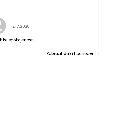
Hodnocení obchodu je 5 z 5 hvězdiček.
21.7.2026
k ke spokojenosti
Zobrazit další hodnocení