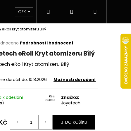
Hledat
Přihlášení
Nákupní
 & novinky
Elektronické cigarety
Elektro
CZK
eRoll Kryt atomizeru Bílý
košík
rné
odnoceno
Podrobnosti hodnocení
cení
tech eRoll Kryt atomizeru Bílý
ktu
ech eRoll Kryt atomizeru Bílý
e doručit do:
10.8.2026
Možnosti doručení
ček.
d k odeslání
Značka:
Kód:
993968
ks)
Joyetech
Následující
 Kč
DO KOŠÍKU
ná