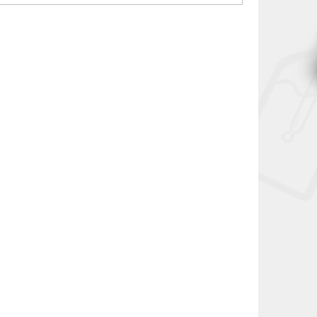
IOECO-1700-GY
CIG-JOY-AIOECO-1700-GB
NOVINKA
–25 %
–12 %
 ECO
Joyetech eGo AIO ECO
ronická
Friendly Version elektronická
adient
cigareta 1700mAh Gradient
)
Skladem
Blue
(>5 ks)
349 Kč
399 Kč
DO KOŠÍKU