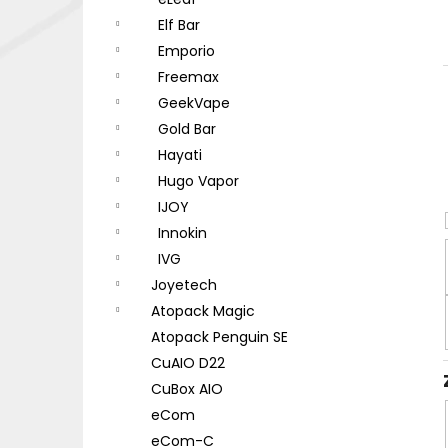
DEKANG DESERT SHIP 10ML 18MG
l
Elf Bar
155 Kč
Původně:
195 Kč
Emporio
Freemax
GeekVape
Gold Bar
Hayati
Hugo Vapor
IJOY
Innokin
IVG
Joyetech
Atopack Magic
Atopack Penguin SE
CuAIO D22
CuBox AIO
eCom
eCom-C