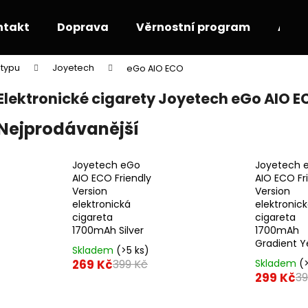
ntakt
Doprava
Věrnostní program
Akce
 typu
Joyetech
eGo AIO ECO
Co potřebujete najít?
Elektronické cigarety Joyetech eGo AIO E
Nejprodávanější
HLEDAT
Joyetech eGo
Joyetech 
AIO ECO Friendly
AIO ECO Fr
Doporučujeme
Version
Version
elektronická
elektronic
cigareta
cigareta
1700mAh Silver
1700mAh
Gradient Y
Skladem
(>5 ks)
269 Kč
Skladem
(
399 Kč
299 Kč
39