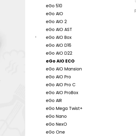
eGo 510
eGo AIO
eGo AIO 2
eGo AIO AST
eGo AIO Box
eGo AIO D16
eGo AIO D22
eGo AIO ECO
eGo AIO Mansion
eGo AIO Pro
eGo AIO Pro C
eGo AIO ProBox
eGo AIR
eGo Mega Twist+
eGo Nano
eGo NexO
eGo One