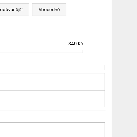
TER IMPERIA 5X10ML
rodávanější
Abecedně
č
349
Kč