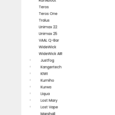
RunAbout
Teros
Teros One
Tralus
Unimax 22
Unimax 25
VAAL Q-Bar
WideWick
WideWick AIR
Justfog
Kangertech
KIWI
Kumiho
Kurwa
Liqua
Lost Mary
Lost Vape
Marshall