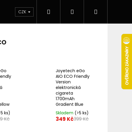
Hledat
Přihlášení
Nákupní
 & novinky
Elektronické cigarety
Elektro
CZK
košík
CO
eGo
Joyetech eGo
iendly
AIO ECO Friendly
Version
ká
elektronická
cigareta
1700mAh
ellow
Gradient Blue
>5 ks)
Skladem
(>5 ks)
Následující
349 Kč
9 Kč
399 Kč