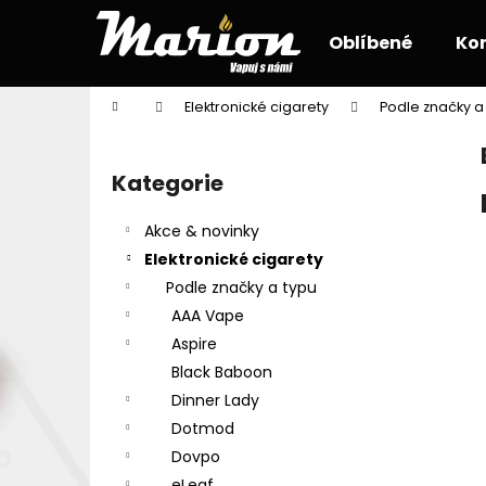
K
Přejít
na
o
Oblíbené
Ko
obsah
Zpět
Zpět
š
do
do
í
Domů
Elektronické cigarety
Podle značky a
k
obchodu
obchodu
P
o
Kategorie
Přeskočit
s
kategorie
t
Akce & novinky
r
Elektronické cigarety
a
Podle značky a typu
n
AAA Vape
n
Aspire
í
Black Baboon
p
Dinner Lady
a
Dotmod
n
Dovpo
e
eLeaf