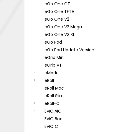
eGo One CT
eGo One TFTA
eGo One V2
eGo One V2 Mega
eGo One V2 XL
eGo Pod
eGo Pod Update Version
eGrip Mini
eGrip VT
eMode
eRoll
eRoll Mac
eRoll Slim
eRoll-C
EVIC AIO
EVIO Box
EVIO C