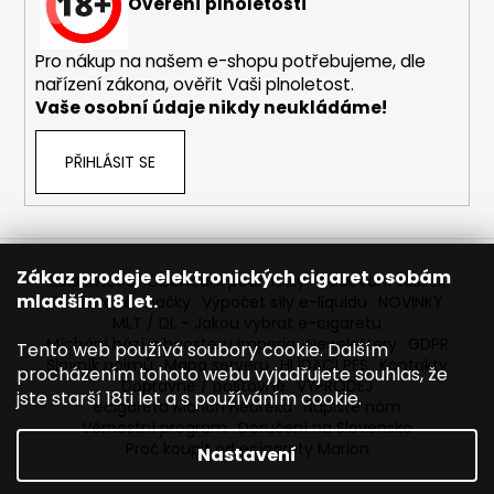
č
Ověření plnoletosti
u
j
Pro nákup na našem e-shopu potřebujeme, dle
e
nařízení zákona, ověřit Vaši plnoletost.
m
Vaše osobní údaje nikdy neukládáme!
e
PŘIHLÁSIT SE
ELF
BAR
ELFLIQ
-
SALT
Zákaz prodeje elektronických cigaret osobám
E-
Reklamace
Obchodní podmínky
Sledování zásilek
mladším 18 let.
LIQUID
Prodávané značky
Výpočet síly e-liquidu
NOVINKY
-
MLT / DL - Jakou vybrat e-cigaretu
BLUEBERRY
Míchání bází a boosteru Imperia
Newslettery
GDPR
Tento web používá soubory cookie. Dalším
-
Slovník pojmů
Mapa serveru
HLÍDACÍ PES
Kontakty
procházením tohoto webu vyjadřujete souhlas, že
10ML
Dopravné / poštovné
VÝPRODEJ
-
jste starší 18ti let a s používáním cookie.
ecigareta Marion Heureka
Napište nám
10MG
Věrnostní program
Doručení na Slovensko
185
Proč koupit od ecigarety Marion
Nastavení
Kč
Původně: