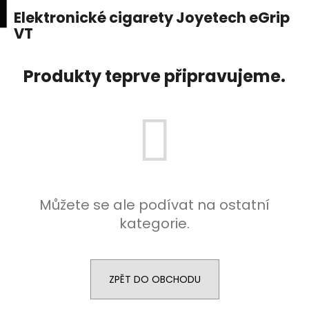
K
upní
Menu
ní
Elektronické cigarety Joyetech eGrip
Přejít
o
na
VT
Zpět
Zpět
k
š
obsah
í
C
Produkty teprve připravujeme.
k
o
p
o
t
ř
e
b
Můžete se ale podívat na ostatní
u
kategorie.
j
e
t
ZPĚT DO OBCHODU
e
n