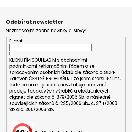
a
Z
j
á
í
Odebírat newsletter
p
t
Nezmeškejte žádné novinky či slevy!
a
?
t
E-mail
í
KLIKNUTÍM SOUHLASÍM s
obchodními
podmínkami,
reklamačním řádem a se
HLEDAT
zpracováním osobních údajů dle zákona o
GDPR
.
Zároveň ČESTNĚ PROHLAŠUJI, že jsem starší 18ti let,
tudíž se na moji osobu nevztahuje omezení
prodeje tabákových výrobků a elektronických
D
cigaret dle zákona č. 379/2005 Sb. a následně
o
souvisejících zákonů č. 225/2006 Sb., č. 274/2008
p
Sb a č. 305/2009 Sb.
o
r
u