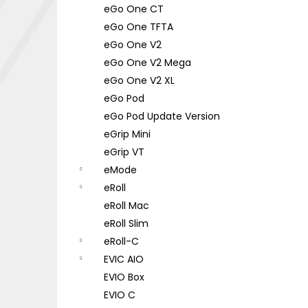
eGo One CT
eGo One TFTA
eGo One V2
eGo One V2 Mega
eGo One V2 XL
eGo Pod
eGo Pod Update Version
eGrip Mini
eGrip VT
eMode
eRoll
eRoll Mac
eRoll Slim
eRoll-C
EVIC AIO
EVIO Box
EVIO C