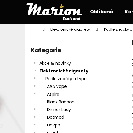
K
Přejít
na
o
Oblíbené
Ko
obsah
Zpět
Zpět
š
do
do
í
Domů
Elektronické cigarety
Podle značky a
k
obchodu
obchodu
P
o
Kategorie
Přeskočit
s
kategorie
t
Akce & novinky
r
Elektronické cigarety
a
Podle značky a typu
n
AAA Vape
n
Aspire
í
Black Baboon
p
Dinner Lady
a
Dotmod
n
Dovpo
e
eLeaf