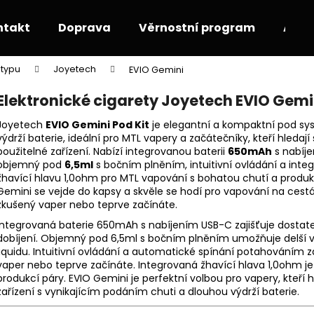
ntakt
Doprava
Věrnostní program
Akce
 typu
Joyetech
EVIO Gemini
Co potřebujete najít?
Elektronické cigarety Joyetech EVIO Gemi
Joyetech
EVIO Gemini Pod Kit
je elegantní a kompaktní pod sy
HLEDAT
výdrží baterie, ideální pro MTL vapery a začátečníky, kteří hledaj
použitelné zařízení. Nabízí integrovanou baterii
650mAh
s nabíj
objemný pod
6,5ml
s bočním plněním, intuitivní ovládání a int
žhavící hlavu 1,0ohm pro MTL vapování s bohatou chutí a produkc
Doporučujeme
Gemini se vejde do kapsy a skvěle se hodí pro vapování na cestác
zkušený vaper nebo teprve začínáte.
Integrovaná baterie 650mAh s nabíjením USB-C zajišťuje dostat
dobíjení. Objemný pod 6,5ml s bočním plněním umožňuje delší 
liquidu. Intuitivní ovládání a automatické spínání potahováním za
vaper nebo teprve začínáte. Integrovaná žhavící hlava 1,0ohm je
produkcí páry. EVIO Gemini je perfektní volbou pro vapery, kteří
zařízení s vynikajícím podáním chuti a dlouhou výdrží baterie.