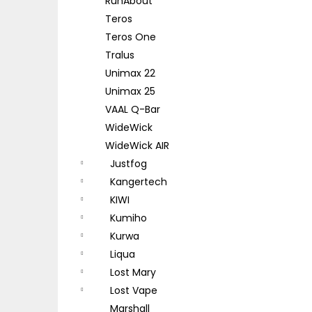
RunAbout
Teros
Teros One
Tralus
Unimax 22
Unimax 25
VAAL Q-Bar
WideWick
WideWick AIR
Justfog
Kangertech
KIWI
Kumiho
Kurwa
Liqua
Lost Mary
Lost Vape
Marshall