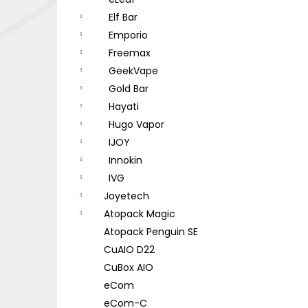
DEKANG DESERT SHIP 10ML 18MG
l
Elf Bar
155 Kč
Původně:
195 Kč
Emporio
Freemax
GeekVape
Gold Bar
Hayati
Hugo Vapor
IJOY
Innokin
IVG
Joyetech
Atopack Magic
Atopack Penguin SE
CuAIO D22
CuBox AIO
eCom
eCom-C