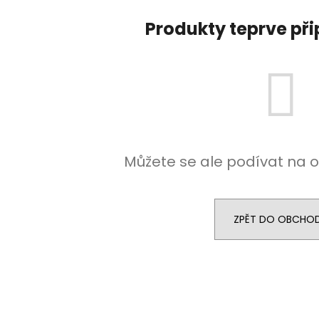
BÁZE FIFTY BOOSTER IMPERIA 5X10ML
DEKANG DESERT 
20MG
149 Kč
Produkty teprve př
602 Kč
Původně:
195 K
Původně:
649 Kč
Můžete se ale podívat na o
ZPĚT DO OBCHO