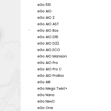
eGo 510
eGo AIO
eGo AIO 2
eGo AIO AST
eGo AIO Box
eGo AIO D16
eGo AIO D22
eGo AIO ECO
eGo AIO Mansion
eGo AIO Pro
eGo AIO Pro C
eGo AIO ProBox
eGo AIR
eGo Mega Twist+
eGo Nano
eGo NexO
eGo One