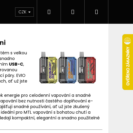
Hledat
Přihlášení
Nákupní
 & novinky
Elektronické cigarety
Elektro
CZK
košík
ni
stém s velkou
í snadno
ením
USB-C
,
egrovanou
í páry. EVIO
h, ať už jste
ek energie pro celodenní vapování a snadné
vapování bez nutnosti častého doplňování e-
jišťují snadné používání, ať už jste zkušený
 ideální pro MTL vapování s bohatou chutí a
 hledají kompaktní, elegantní a snadno použitelné
Následující