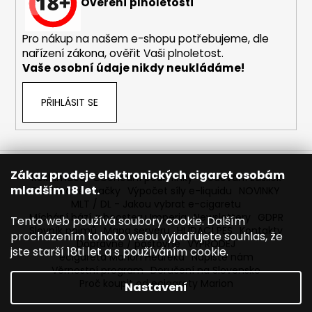
č
Ověření plnoletosti
u
j
Pro nákup na našem e-shopu potřebujeme, dle
e
nařízení zákona, ověřit Vaši plnoletost.
m
Vaše osobní údaje nikdy neukládáme!
e
PŘIHLÁSIT SE
OXVA
XLIM
V3
-
POD
Zákaz prodeje elektronických cigaret osobám
CARTRIDGE
Reklamace
Obchodní podmínky
Sledování zásilek
mladším 18 let.
-
Prodávané značky
Výpočet síly e-liquidu
NOVINKY
TOP
MLT / DL - Jakou vybrat e-cigaretu
FILL
Míchání bází a boosteru Imperia
Newslettery
GDPR
Tento web používá soubory cookie. Dalším
-
Slovník pojmů
Mapa serveru
HLÍDACÍ PES
Kontakty
procházením tohoto webu vyjadřujete souhlas, že
0,8
Dopravné / poštovné
VÝPRODEJ
OHM
jste starší 18ti let a s používáním cookie.
ecigareta Marion Heureka
Napište nám
98
Věrnostní program
Doručení na Slovensko
Kč
Proč koupit od ecigarety Marion
Nastavení