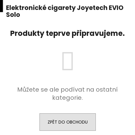
K
upní
Menu
ní
Elektronické cigarety Joyetech EVIO
Přejít
o
na
Solo
Zpět
Zpět
k
š
obsah
í
C
Produkty teprve připravujeme.
k
o
p
o
t
ř
e
b
Můžete se ale podívat na ostatní
u
kategorie.
j
e
t
ZPĚT DO OBCHODU
e
n