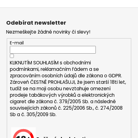
a
Z
j
á
í
Odebírat newsletter
p
t
Nezmeškejte žádné novinky či slevy!
a
?
t
E-mail
í
KLIKNUTÍM SOUHLASÍM s
obchodními
podmínkami,
reklamačním řádem a se
HLEDAT
zpracováním osobních údajů dle zákona o
GDPR
.
Zároveň ČESTNĚ PROHLAŠUJI, že jsem starší 18ti let,
tudíž se na moji osobu nevztahuje omezení
prodeje tabákových výrobků a elektronických
D
cigaret dle zákona č. 379/2005 Sb. a následně
o
souvisejících zákonů č. 225/2006 Sb., č. 274/2008
p
Sb a č. 305/2009 Sb.
o
r
u