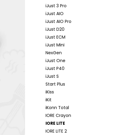
iJust 3 Pro
iJust AIO
iJust AIO Pro
iJust D20
iJust ECM
iJust Mini
NexGen
iJust One
iJust P40
iJust S
Start Plus
iKiss
iKit
iKonn Total
IORE Crayon
IORE LITE
IORE LITE 2