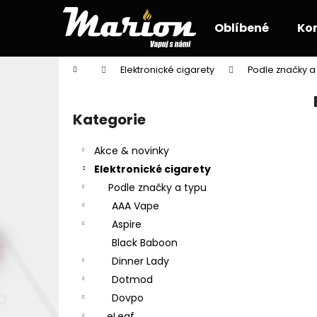
K
Přejít
na
o
Oblíbené
Ko
obsah
Zpět
Zpět
š
do
do
í
Domů
Elektronické cigarety
Podle značky a
k
obchodu
obchodu
P
o
Kategorie
Přeskočit
s
kategorie
t
Akce & novinky
r
Elektronické cigarety
a
Podle značky a typu
n
AAA Vape
n
Aspire
í
Black Baboon
p
Dinner Lady
a
Dotmod
n
Dovpo
e
eLeaf