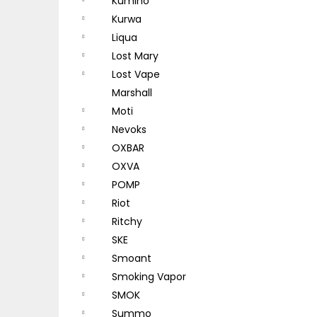
Kumiho
Kurwa
Liqua
Lost Mary
Lost Vape
Marshall
Moti
Nevoks
OXBAR
OXVA
POMP
Riot
Ritchy
SKE
Smoant
Smoking Vapor
SMOK
Summo