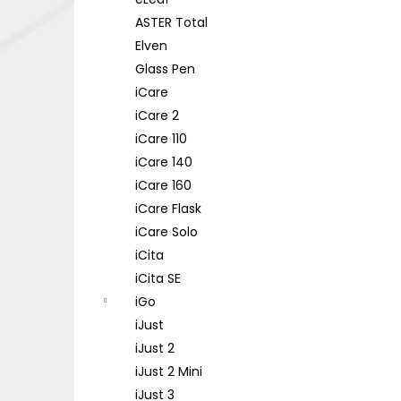
DEKANG DESERT SHIP 10ML 18MG
l
ASTER Total
155 Kč
Původně:
195 Kč
Elven
Glass Pen
iCare
iCare 2
iCare 110
iCare 140
iCare 160
iCare Flask
iCare Solo
iCita
iCita SE
iGo
iJust
iJust 2
iJust 2 Mini
iJust 3