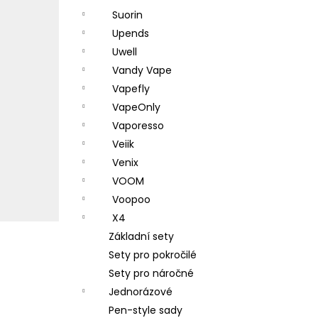
Suorin
Upends
Uwell
Vandy Vape
Vapefly
VapeOnly
Vaporesso
Veiik
Venix
VOOM
Voopoo
X4
Základní sety
Sety pro pokročilé
Sety pro náročné
Jednorázové
Pen-style sady