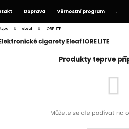
ntakt
Doprava
Věrnostní program
Akce
 typu
eLeaf
IORE LITE
Co potřebujete najít?
Elektronické cigarety Eleaf IORE LITE
HLEDAT
Produkty teprve př
Doporučujeme
Můžete se ale podívat na o