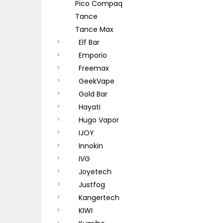
Pico Compaq
Tance
Tance Max
Elf Bar
Emporio
Freemax
GeekVape
Gold Bar
Hayati
Hugo Vapor
IJOY
Innokin
IVG
Joyetech
Justfog
Kangertech
KIWI