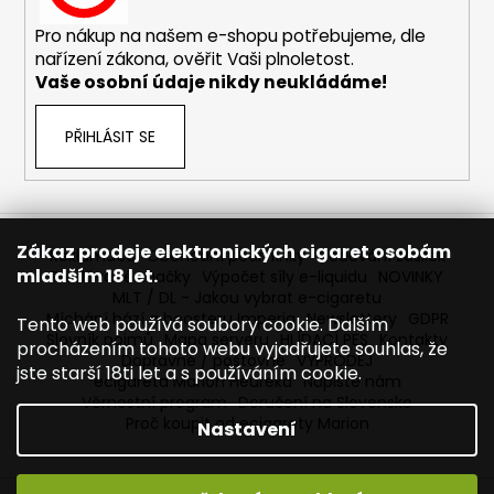
č
u
Pro nákup na našem e-shopu potřebujeme, dle
j
nařízení zákona, ověřit Vaši plnoletost.
e
Vaše osobní údaje nikdy neukládáme!
m
e
PŘIHLÁSIT SE
ELF
BAR
ELFLIQ
-
Zákaz prodeje elektronických cigaret osobám
Reklamace
Obchodní podmínky
Sledování zásilek
SALT
mladším 18 let.
Prodávané značky
Výpočet síly e-liquidu
NOVINKY
E-
MLT / DL - Jakou vybrat e-cigaretu
LIQUID
-
Míchání bází a boosteru Imperia
Newslettery
GDPR
Tento web používá soubory cookie. Dalším
BLUEBERRY
Slovník pojmů
Mapa serveru
HLÍDACÍ PES
Kontakty
procházením tohoto webu vyjadřujete souhlas, že
-
Dopravné / poštovné
VÝPRODEJ
jste starší 18ti let a s používáním cookie.
10ML
ecigareta Marion Heureka
Napište nám
-
Věrnostní program
Doručení na Slovensko
10MG
Proč koupit od ecigarety Marion
Nastavení
185
Kč
Původně: