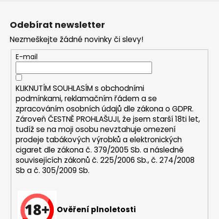
Z
a
á
j
Odebírat newsletter
p
í
Nezmeškejte žádné novinky či slevy!
a
t
t
E-mail
?
í
KLIKNUTÍM SOUHLASÍM s
obchodními
podmínkami,
reklamačním řádem a se
zpracováním osobních údajů dle zákona o
GDPR
.
HLEDAT
Zároveň ČESTNĚ PROHLAŠUJI, že jsem starší 18ti let,
tudíž se na moji osobu nevztahuje omezení
prodeje tabákových výrobků a elektronických
cigaret dle zákona č. 379/2005 Sb. a následně
D
souvisejících zákonů č. 225/2006 Sb., č. 274/2008
o
Sb a č. 305/2009 Sb.
p
o
r
u
Ověření plnoletosti