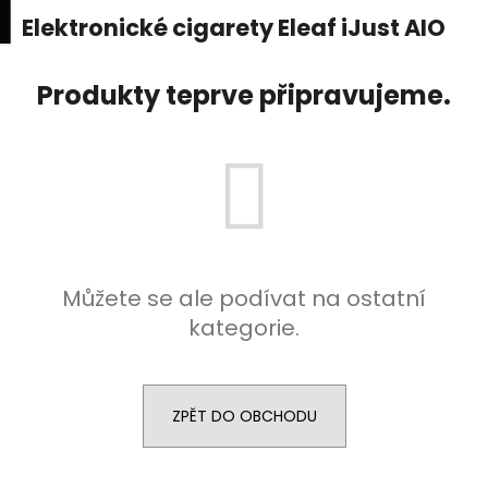
K
upní
Menu
ní
Elektronické cigarety Eleaf iJust AIO
Přejít
o
na
Zpět
Zpět
k
š
obsah
Produkty teprve připravujeme.
í
C
k
o
p
o
t
ř
e
Můžete se ale podívat na ostatní
b
kategorie.
u
j
e
ZPĚT DO OBCHODU
t
e
n