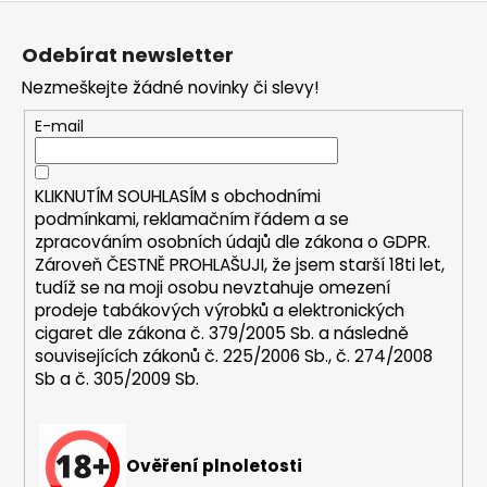
Z
a
á
j
Odebírat newsletter
p
í
Nezmeškejte žádné novinky či slevy!
a
t
t
E-mail
?
í
KLIKNUTÍM SOUHLASÍM s
obchodními
podmínkami,
reklamačním řádem a se
zpracováním osobních údajů dle zákona o
GDPR
.
HLEDAT
Zároveň ČESTNĚ PROHLAŠUJI, že jsem starší 18ti let,
tudíž se na moji osobu nevztahuje omezení
prodeje tabákových výrobků a elektronických
cigaret dle zákona č. 379/2005 Sb. a následně
D
souvisejících zákonů č. 225/2006 Sb., č. 274/2008
o
Sb a č. 305/2009 Sb.
p
o
r
u
Ověření plnoletosti