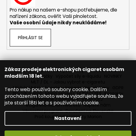
č
u
Pro nákup na našem e-shopu potřebujeme, dle
j
nařízení zákona, ověřit Vaši plnoletost.
e
Vaše osobní údaje nikdy neukládáme!
m
e
PŘIHLÁSIT SE
DEKANG
DESERT
SHIP
10ML
Zákaz prodeje elektronických cigaret osobám
Reklamace
Obchodní podmínky
Sledování zásilek
11MG
mladším 18 let.
Prodávané značky
Výpočet síly e-liquidu
NOVINKY
149
MLT / DL - Jakou vybrat e-cigaretu
Kč
Míchání bází a boosteru Imperia
Newslettery
GDPR
Tento web používá soubory cookie. Dalším
Původně:
Slovník pojmů
Mapa serveru
HLÍDACÍ PES
Kontakty
procházením tohoto webu vyjadřujete souhlas, že
195
Dopravné / poštovné
VÝPRODEJ
Kč
jste starší 18ti let a s používáním cookie.
ecigareta Marion Heureka
Napište nám
Věrnostní program
Doručení na Slovensko
Proč koupit od ecigarety Marion
Nastavení