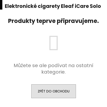
K
upní
Menu
ní
Elektronické cigarety Eleaf iCare Solo
Přejít
o
na
Zpět
Zpět
k
š
obsah
Produkty teprve připravujeme.
í
C
k
o
p
o
t
ř
e
Můžete se ale podívat na ostatní
b
kategorie.
u
j
e
ZPĚT DO OBCHODU
t
e
n