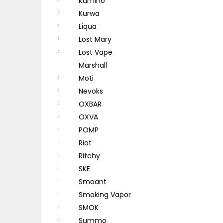
Kumiho
Kurwa
Liqua
Lost Mary
Lost Vape
Marshall
Moti
Nevoks
OXBAR
OXVA
POMP
Riot
Ritchy
SKE
Smoant
Smoking Vapor
SMOK
Summo