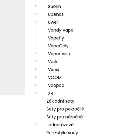
Suorin
Upends
Uwell
Vandy Vape
Vapefly
VapeOnly
Vaporesso
Veiik
Venix
VOOM
Voopoo
X4
Základní sety
Sety pro pokročilé
Sety pro náročné
Jednorázové
Pen-style sady