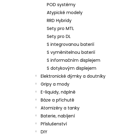
POD systémy
Atypické modely
RRD Hybridy
Sety pro MTL
Sety pro DL
S integrovanou baterií
S vyměnitelnou baterií
S informačním displejem
S dotykovým displejem
Elektronické dýmky a doutníky
Gripy a mody
E-liquidy, náplně
Báze a příchutě
Atomizéry a tanky
Baterie, nabíjení
Příslušenství
DIY