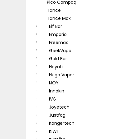
Pico Compaq
Tance
Tance Max
Elf Bar
Emporio
Freemax
GeekVape
Gold Bar
Hayati
Hugo Vapor
IJOY
Innokin
IVG
Joyetech
Justfog
Kangertech
KIWI