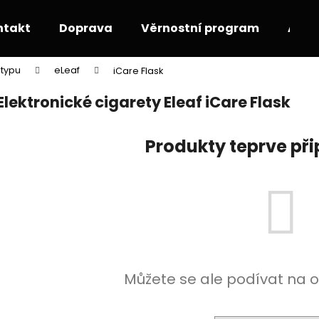
ntakt
Doprava
Věrnostní program
Akce
 typu
eLeaf
iCare Flask
Co potřebujete najít?
Elektronické cigarety Eleaf iCare Flask
HLEDAT
Produkty teprve př
Doporučujeme
Můžete se ale podívat na o