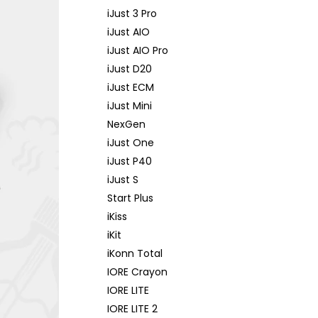
iJust 3 Pro
iJust AIO
iJust AIO Pro
iJust D20
iJust ECM
iJust Mini
NexGen
iJust One
iJust P40
iJust S
Start Plus
iKiss
iKit
iKonn Total
IORE Crayon
IORE LITE
IORE LITE 2