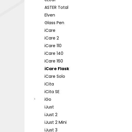
DEKANG DESERT SHIP 10ML 18MG
l
ASTER Total
155 Kč
Původně:
195 Kč
Elven
Glass Pen
iCare
iCare 2
iCare 110
iCare 140
iCare 160
iCare Flask
iCare Solo
iCita
iCita SE
iGo
iJust
iJust 2
iJust 2 Mini
iJust 3