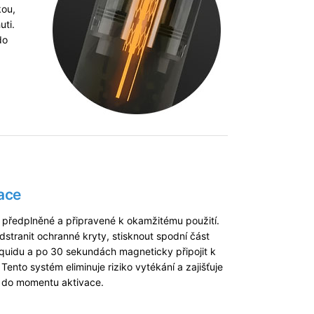
kou,
uti.
do
ace
 předplněné a připravené k okamžitému použití.
dstranit ochranné kryty, stisknout spodní část
iquidu a po 30 sekundách magneticky připojit k
ento systém eliminuje riziko vytékání a zajišťuje
ž do momentu aktivace.