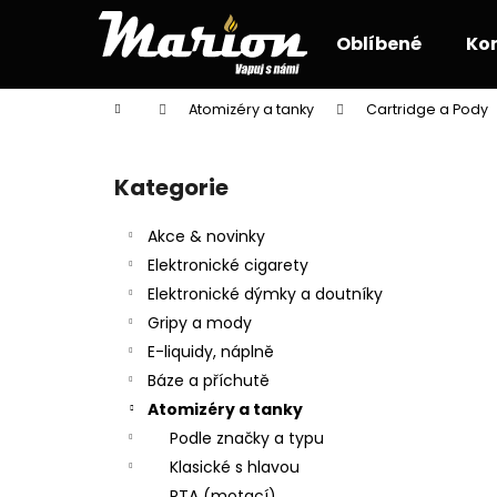
K
Přejít
na
o
Oblíbené
Ko
obsah
Zpět
Zpět
š
do
do
í
Domů
Atomizéry a tanky
Cartridge a Pody
k
obchodu
obchodu
P
o
Kategorie
Přeskočit
s
kategorie
t
Akce & novinky
r
Elektronické cigarety
a
Elektronické dýmky a doutníky
n
Gripy a mody
n
E-liquidy, náplně
í
Báze a příchutě
p
Atomizéry a tanky
a
Podle značky a typu
n
Klasické s hlavou
e
RTA (motací)