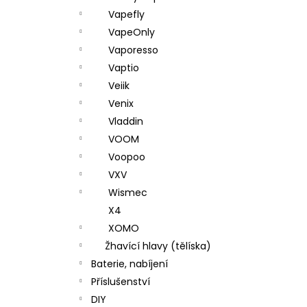
Vapefly
VapeOnly
Vaporesso
Vaptio
Veiik
Venix
Vladdin
VOOM
Voopoo
VXV
Wismec
X4
XOMO
Žhavící hlavy (tělíska)
Baterie, nabíjení
Příslušenství
DIY