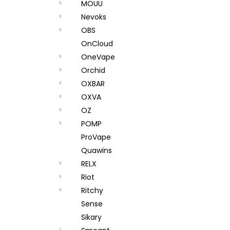
MOUU
Nevoks
OBS
OnCloud
OneVape
Orchid
OXBAR
OXVA
OZ
POMP
ProVape
Quawins
RELX
Riot
Ritchy
Sense
Sikary