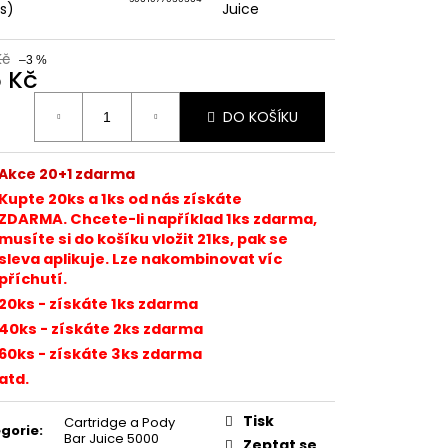
TER IMPERIA 5X10ML
ks)
Juice
Kč
–3 %
č
5 Kč
ná
DO KOŠÍKU
:
Akce 20+1 zdarma
Kupte 20ks a 1
ks od nás získáte
ZDARMA. Chcete-li například 1ks zdarma,
musíte si do košíku vložit 21ks, pak se
sleva aplikuje. Lze nakombinovat víc
příchutí.
20ks - získáte 1ks zdarma
40ks - získáte 2ks zdarma
60ks - získáte 3ks zdarma
atd.
Tisk
Cartridge a Pody
gorie
:
Bar Juice 5000
Zeptat se