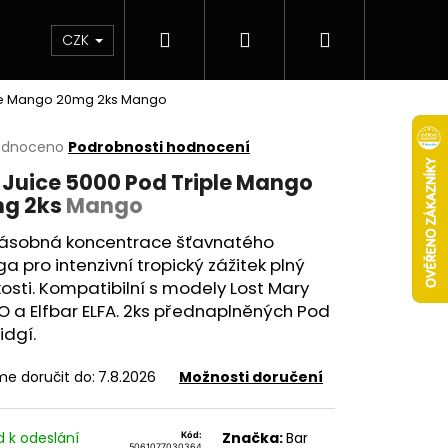
Hledat
Přihlášení
Nákupní
 & novinky
Elektronické cigarety
Elektro
CZK
ple Mango 20mg 2ks
Mango
košík
rné
odnoceno
Podrobnosti hodnocení
cení
 Juice 5000 Pod Triple Mango
ktu
g 2ks
Mango
násobná koncentrace šťavnatého
 pro intenzivní tropický zážitek plný
ček.
osti. Kompatibilní s modely Lost Mary
 a Elfbar ELFA. 2ks přednaplněných Pod
idgí.
e doručit do:
7.8.2026
Možnosti doručení
Následující
d k odeslání
Značka:
Bar
Kód:
5061077030364