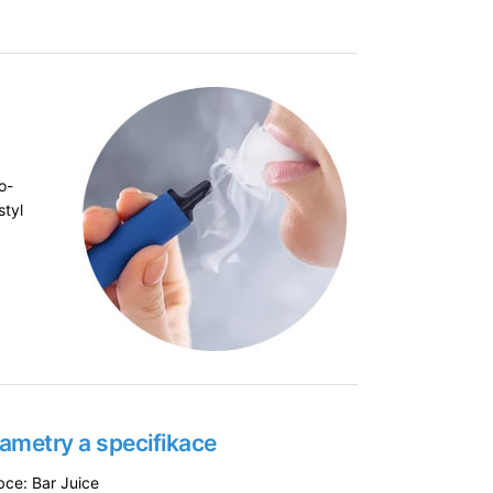
o-
styl
ametry a specifikace
bce: Bar Juice