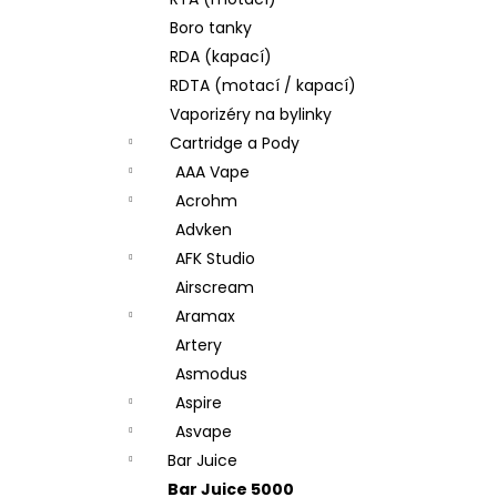
DEKANG DESERT SHIP 10ML 18MG
l
Boro tanky
155 Kč
Původně:
195 Kč
RDA (kapací)
RDTA (motací / kapací)
Vaporizéry na bylinky
Cartridge a Pody
AAA Vape
Acrohm
Advken
AFK Studio
Airscream
Aramax
Artery
Asmodus
Aspire
Asvape
Bar Juice
Bar Juice 5000