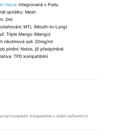
cí hlava
: Integrovaná v Podu
iál spirálky: Mesh
m: 2ml
 potahování: MTL (Mouth-to-Lung)
huť: Triple Mango (Mango)
h nikotinové soli: 20mg/ml
b plnění: Nelze, již předplněné
lativa: TPD kompatibilní
í být kompletní. Kompatibilitu s Vaším zařízením si