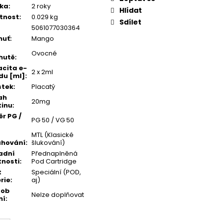
ka
:
2 roky
Hlídat
tnost
:
0.029 kg
Sdílet
5061077030364
huť
:
Mango
Ovocné
hutě
:
cita e-
2 x 2ml
idu [ml]
:
stek
:
Placatý
ah
20mg
tinu
:
r PG /
PG 50 / VG 50
MTL (Klasické
ahování
:
šlukování)
adní
Přednaplněná
tnosti
:
Pod Cartridge
t
Speciální (POD,
rie
:
aj)
sob
Nelze doplňovat
ní
: