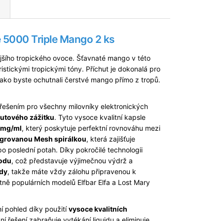
 5000 Triple Mango 2 ks
ějšího tropického ovoce. Šťavnaté mango v této
stickými tropickými tóny. Příchut je dokonalá pro
jako byste ochutnali čerstvé mango přímo z tropů.
řešením pro všechny milovníky elektronických
hutového zážitku
. Tyto vysoce kvalitní kapsle
0mg/ml
, který poskytuje perfektní rovnováhu mezi
egrovanou Mesh spirálkou
, která zajišťuje
o poslední potah. Díky pokročilé technologii
odu
, což představuje výjimečnou výdrž a
dy
, takže máte vždy zálohu připravenou k
četně populárních modelů Elfbar Elfa a Lost Mary
í pohled díky použití
vysoce kvalitních
ní řešení zabraňuje vytékání liquidu a eliminuje