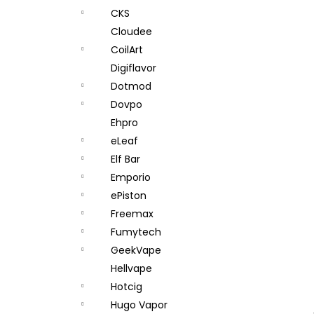
CKS
Cloudee
CoilArt
Digiflavor
Dotmod
Dovpo
Ehpro
eLeaf
Elf Bar
Emporio
ePiston
Freemax
Fumytech
GeekVape
Hellvape
Hotcig
Hugo Vapor