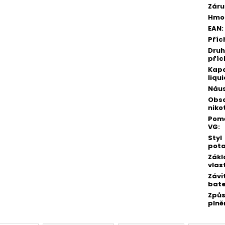
Záru
Hmo
EAN
:
Příc
Druh
příc
Kapa
liqu
Náu
Obs
niko
Pomě
VG
:
Styl
pot
Zákl
vlas
Závi
bate
Způ
plně