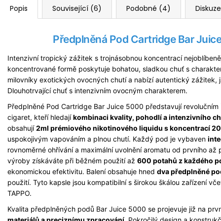
Popis
Související (6)
Podobné (4)
Diskuze
Předplněná Pod
Cartridge
Bar Juice
Intenzivní tropický zážitek s trojnásobnou koncentrací nejoblíben
koncentrované formě poskytuje bohatou, sladkou chuť s charakteri
milovníky exotických ovocných chutí a nabízí autentický zážitek, 
Dlouhotrvající chuť s intenzivním ovocným charakterem.
Předplněné Pod Cartridge Bar Juice 5000 představují revolučním 
cigaret, kteří hledají
kombinaci kvality, pohodlí a intenzivního c
obsahují
2ml prémiového nikotinového liquidu s koncentrací 2
uspokojivým vapováním a plnou chutí. Každý pod je vybaven
int
rovnoměrné ohřívání a maximální uvolnění aromatu od prvního až p
výroby získáváte při běžném použití až
600 potahů z každého p
ekonomickou efektivitu. Balení obsahuje hned
dva předplněné po
použití. Tyto kapsle jsou kompatibilní s širokou škálou zařízení v
TAPPO.
Kvalita předplněných podů Bar Juice 5000 se projevuje již na prvn
materiálů a preciznímu zpracování
. Pokročilý design a konstrukč