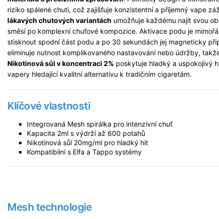
riziko spálené chuti, což zajišťuje konzistentní a příjemný vape z
lákavých chutových variantách
umožňuje každému najít svou obl
směsí po komplexní chuťové kompozice. Aktivace podu je mimořád
stisknout spodní část podu a po 30 sekundách jej magneticky přip
eliminuje nutnost komplikovaného nastavování nebo údržby, takže
Nikotinová sůl v koncentraci 2%
poskytuje hladký a uspokojivý hit
vapery hledající kvalitní alternativu k tradičním cigaretám.
Klíčové vlastnosti
Integrovaná Mesh spirálka pro intenzivní chuť
Kapacita 2ml s výdrží až 600 potahů
Nikotinová sůl 20mg/ml pro hladký hit
Kompatibilní s Elfa a Tappo systémy
Mesh technologie