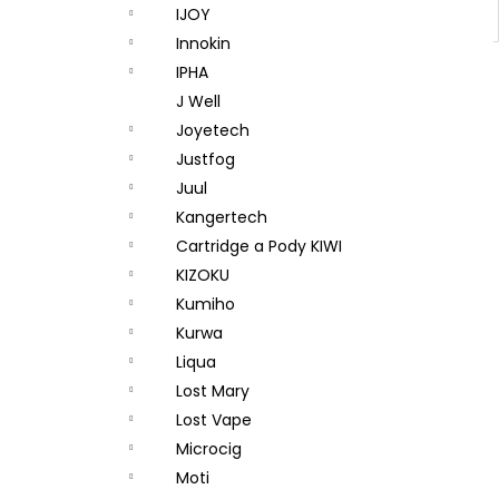
IJOY
Innokin
IPHA
J Well
Joyetech
Justfog
Juul
Kangertech
Cartridge a Pody KIWI
KIZOKU
Kumiho
Kurwa
Liqua
Lost Mary
Lost Vape
Microcig
Moti