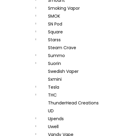
Smoant
Smoking Vapor
SMOK
SN Pod
Square
Starss
Steam Crave
Summo
Suorin
Swedish Vaper
Sxmini
Tesla
THC
ThunderHead Creations
UD
Upends
Uwell
Vandy Vape