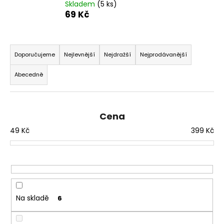
Skladem
(5 ks)
a
69 Kč
j
í
Ř
t
a
Doporučujeme
Nejlevnější
Nejdražší
Nejprodávanější
?
z
Abecedně
e
n
í
Cena
HLEDAT
p
49
Kč
399
Kč
r
o
d
D
o
u
p
k
o
t
Na skladě
6
r
ů
u