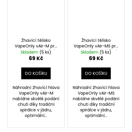
Žhavící tělísko
Žhavící tělísko
VapeOnly vAir-M pro
VapeOnly vAir-MS pro
Malle (1,5ohm) (1ks)
Malle S (1,5ohm) (1ks)
Skladem
(5 ks)
Skladem
(5 ks)
69 Kč
69 Kč
DO KOŠÍKU
DO KOŠÍKU
Náhradní žhavící hlava
Náhradní žhavící hlava
VapeOnly vAir-M
VapeOnly vAir-MS
nabídne skvělé podání
nabídne skvělé podání
chuti díky tradiční
chuti díky tradiční
spirálce v jádru,
spirálce v jádru,
optimální...
optimální...