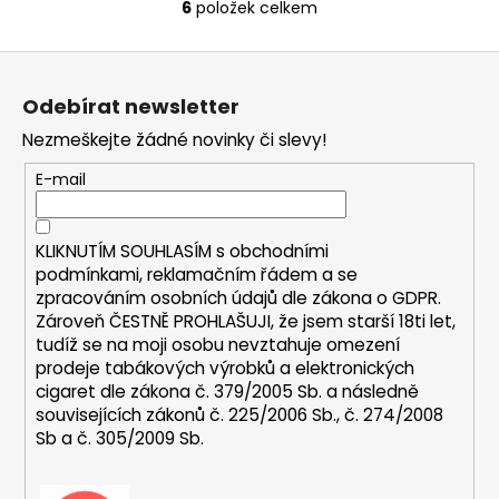
6
položek celkem
O
v
Z
l
á
á
Odebírat newsletter
d
p
a
Nezmeškejte žádné novinky či slevy!
a
c
t
E-mail
í
í
p
r
KLIKNUTÍM SOUHLASÍM s
obchodními
v
podmínkami,
reklamačním řádem a se
k
zpracováním osobních údajů dle zákona o
GDPR
.
y
Zároveň ČESTNĚ PROHLAŠUJI, že jsem starší 18ti let,
v
tudíž se na moji osobu nevztahuje omezení
ý
prodeje tabákových výrobků a elektronických
p
cigaret dle zákona č. 379/2005 Sb. a následně
i
souvisejících zákonů č. 225/2006 Sb., č. 274/2008
s
Sb a č. 305/2009 Sb.
u