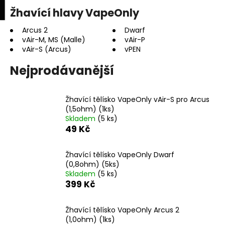
K
upní
Menu
ní
Žhavící hlavy VapeOnly
Přejít
o
na
Zpět
Zpět
k
š
obsah
Arcus 2
Dwarf
vAir-M, MS (Malle)
vAir-P
í
vAir-S (Arcus)
vPEN
C
k
o
Nejprodávanější
p
o
Žhavící tělísko VapeOnly vAir-S pro Arcus
t
(1,5ohm) (1ks)
ř
Skladem
(5 ks)
49 Kč
e
b
Žhavící tělísko VapeOnly Dwarf
u
(0,8ohm) (5ks)
j
Skladem
(5 ks)
e
399 Kč
t
e
Žhavící tělísko VapeOnly Arcus 2
(1,0ohm) (1ks)
n