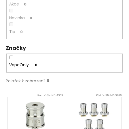
č
Akce
0
u
j
Novinka
0
e
m
e
Tip
0
Značky
DEKANG
DESERT
SHIP
10ML
VapeOnly
6
11MG
149
Položek k zobrazení:
6
Kč
Původně:
195
V
Kč
Kód:
V-SN-ND-4359
Kód:
V-SN-ND-3289
ý
p
i
s