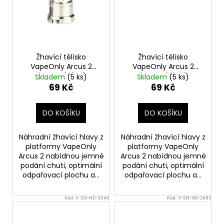
Žhavící tělísko
Žhavící tělísko
VapeOnly Arcus 2
VapeOnly Arcus 2
(1,0ohm) (1ks)
(1,5ohm) (1ks)
Skladem
(5 ks)
Skladem
(5 ks)
69 Kč
69 Kč
DO KOŠÍKU
DO KOŠÍKU
Náhradní žhavící hlavy z
Náhradní žhavící hlavy z
platformy VapeOnly
platformy VapeOnly
Arcus 2 nabídnou jemné
Arcus 2 nabídnou jemné
podání chuti, optimální
podání chuti, optimální
odpařovací plochu a...
odpařovací plochu a...
Kód:
V-SN-ND-3040
Kód:
V-SN-ND-2493