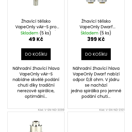
p
r
o
Žhavící tělísko
Žhavící tělísko
d
VapeOnly vAir-S pro
VapeOnly Dwarf
Arcus (1,5ohm) (1ks)
(0,8ohm) (5ks)
u
Skladem
(5 ks)
Skladem
(5 ks)
49 Kč
399 Kč
k
t
DO KOŠÍKU
DO KOŠÍKU
ů
Náhradní žhavící hlava
Náhradní žhavící hlava
VapeOnly vAir-S
VapeOnly Dwarf nabízí
nabídne skvělé podání
odpor 0,8 ohm. V jádru
chuti díky tradiční
se nachází
nerezové spirálce,
jedna spirálka pro jemné
optimální...
podání chuti...
Kód:
V-SN-ND-3099
Kód:
V-SN-ND-3101