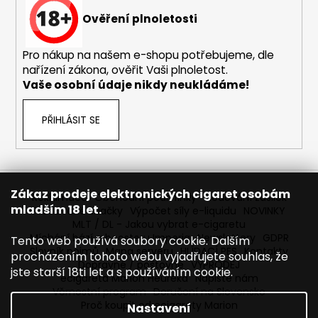
Ověření plnoletosti
Pro nákup na našem e-shopu potřebujeme, dle
nařízení zákona, ověřit Vaši plnoletost.
Vaše osobní údaje nikdy neukládáme!
PŘIHLÁSIT SE
Zákaz prodeje elektronických cigaret osobám
Reklamace
Obchodní podmínky
Sledování zásilek
mladším 18 let.
Prodávané značky
Výpočet síly e-liquidu
NOVINKY
MLT / DL - Jakou vybrat e-cigaretu
Míchání bází a boosteru Imperia
Newslettery
GDPR
Tento web používá soubory cookie. Dalším
Slovník pojmů
Mapa serveru
HLÍDACÍ PES
Kontakty
procházením tohoto webu vyjadřujete souhlas, že
Dopravné / poštovné
VÝPRODEJ
jste starší 18ti let a s používáním cookie.
ecigareta Marion Heureka
Napište nám
Věrnostní program
Doručení na Slovensko
Proč koupit od ecigarety Marion
Nastavení