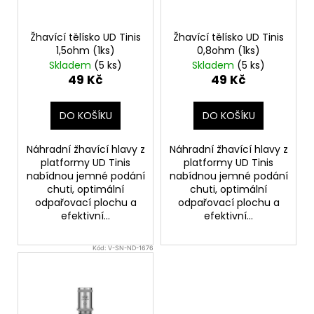
r
o
Žhavící tělísko UD Tinis
Žhavící tělísko UD Tinis
d
1,5ohm (1ks)
0,8ohm (1ks)
u
Skladem
(5 ks)
Skladem
(5 ks)
49 Kč
49 Kč
k
t
DO KOŠÍKU
DO KOŠÍKU
ů
Náhradní žhavící hlavy z
Náhradní žhavící hlavy z
platformy UD Tinis
platformy UD Tinis
nabídnou jemné podání
nabídnou jemné podání
chuti, optimální
chuti, optimální
odpařovací plochu a
odpařovací plochu a
efektivní...
efektivní...
Kód:
V-SN-ND-1676