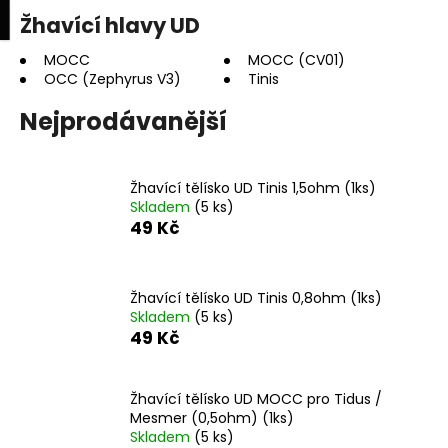
K
upní
Menu
ní
Žhavící hlavy UD
Přejít
o
na
Zpět
Zpět
k
š
obsah
MOCC
MOCC (CV01)
OCC (Zephyrus V3)
Tinis
í
C
k
Nejprodávanější
o
p
o
Žhavící tělísko UD Tinis 1,5ohm (1ks)
t
Skladem
(5 ks)
49 Kč
ř
e
b
Žhavící tělísko UD Tinis 0,8ohm (1ks)
u
Skladem
(5 ks)
49 Kč
j
e
t
Žhavící tělísko UD MOCC pro Tidus /
e
Mesmer (0,5ohm) (1ks)
Skladem
(5 ks)
n