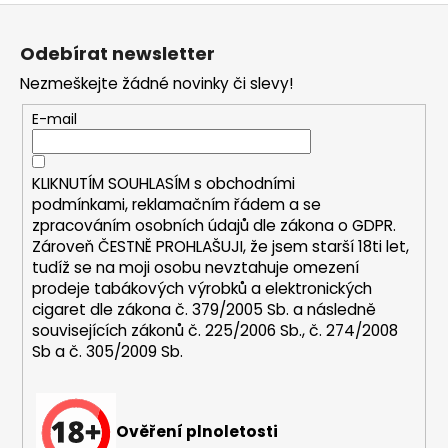
Z
l
á
á
Odebírat newsletter
d
p
a
Nezmeškejte žádné novinky či slevy!
a
c
t
E-mail
í
í
p
r
KLIKNUTÍM SOUHLASÍM s
obchodními
v
podmínkami,
reklamačním řádem a se
k
zpracováním osobních údajů dle zákona o
GDPR
.
y
Zároveň ČESTNĚ PROHLAŠUJI, že jsem starší 18ti let,
v
tudíž se na moji osobu nevztahuje omezení
ý
prodeje tabákových výrobků a elektronických
p
cigaret dle zákona č. 379/2005 Sb. a následně
i
souvisejících zákonů č. 225/2006 Sb., č. 274/2008
s
Sb a č. 305/2009 Sb.
u
Ověření plnoletosti