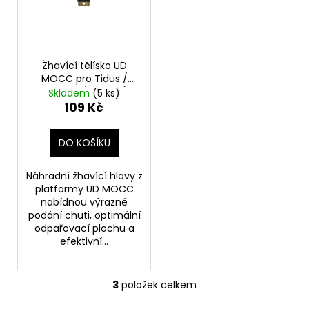
Žhavící tělísko UD
MOCC pro Tidus /
Mesmer (0,5ohm)
Skladem
(5 ks)
(1ks)
109 Kč
DO KOŠÍKU
Náhradní žhavící hlavy z
platformy UD MOCC
nabídnou výrazné
podání chuti, optimální
odpařovací plochu a
efektivní...
3
položek celkem
O
v