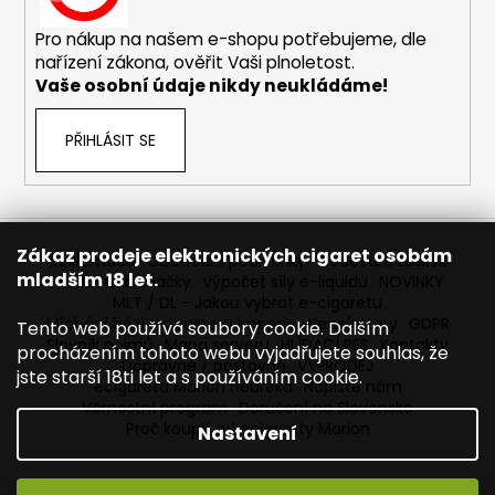
Pro nákup na našem e-shopu potřebujeme, dle
nařízení zákona, ověřit Vaši plnoletost.
Vaše osobní údaje nikdy neukládáme!
PŘIHLÁSIT SE
Zákaz prodeje elektronických cigaret osobám
Reklamace
Obchodní podmínky
Sledování zásilek
mladším 18 let.
Prodávané značky
Výpočet síly e-liquidu
NOVINKY
MLT / DL - Jakou vybrat e-cigaretu
Míchání bází a boosteru Imperia
Newslettery
GDPR
Tento web používá soubory cookie. Dalším
Slovník pojmů
Mapa serveru
HLÍDACÍ PES
Kontakty
procházením tohoto webu vyjadřujete souhlas, že
Dopravné / poštovné
VÝPRODEJ
jste starší 18ti let a s používáním cookie.
ecigareta Marion Heureka
Napište nám
Věrnostní program
Doručení na Slovensko
Proč koupit od ecigarety Marion
Nastavení