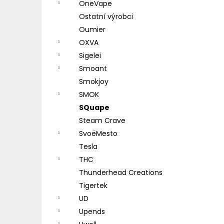
OneVape
Ostatní výrobci
Oumier
OXVA
Sigelei
Smoant
Smokjoy
SMOK
SQuape
Steam Crave
SvoëMesto
Tesla
THC
Thunderhead Creations
Tigertek
UD
Upends