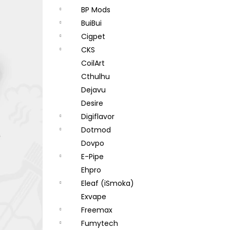
BP Mods
BuiBui
Cigpet
CKS
CoilArt
Cthulhu
Dejavu
Desire
Digiflavor
Dotmod
Dovpo
E-Pipe
Ehpro
Eleaf (iSmoka)
Exvape
Freemax
Fumytech