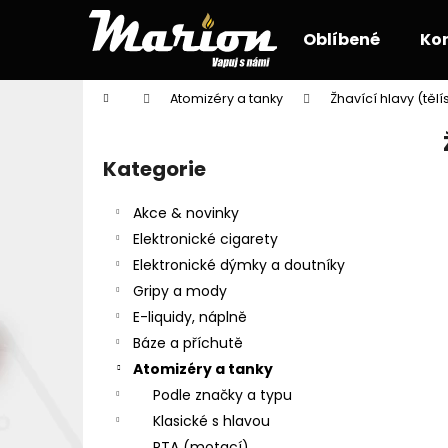
K
Přejít
na
o
Oblíbené
Ko
obsah
Zpět
Zpět
š
do
do
í
Domů
Atomizéry a tanky
Žhavící hlavy (tělí
k
obchodu
obchodu
P
o
Kategorie
Přeskočit
s
kategorie
t
Akce & novinky
r
Elektronické cigarety
a
Elektronické dýmky a doutníky
n
Gripy a mody
n
E-liquidy, náplně
í
Báze a příchutě
p
Atomizéry a tanky
a
Podle značky a typu
n
Klasické s hlavou
e
RTA (motací)