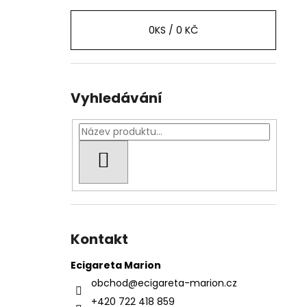
0
KS /
0 KČ
Vyhledávání
HLEDAT
Kontakt
Ecigareta Marion
obchod
@
ecigareta-marion.cz
+420 722 418 859