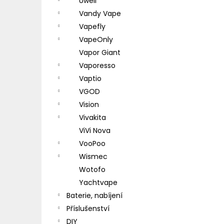
Uwell
Vandy Vape
Vapefly
VapeOnly
Vapor Giant
Vaporesso
Vaptio
VGOD
Vision
Vivakita
ViVi Nova
VooPoo
Wismec
Wotofo
Yachtvape
Baterie, nabíjení
Příslušenství
DIY