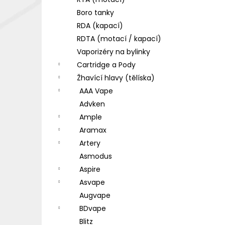
DEKANG DESERT SHIP 10ML 18MG
l
Boro tanky
155 Kč
Původně:
195 Kč
RDA (kapací)
RDTA (motací / kapací)
Vaporizéry na bylinky
Cartridge a Pody
Žhavící hlavy (tělíska)
AAA Vape
Advken
Ample
Aramax
Artery
Asmodus
Aspire
Asvape
Augvape
BDvape
Blitz