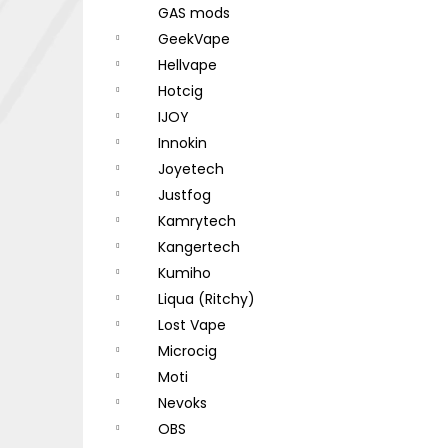
GAS mods
GeekVape
Hellvape
Hotcig
IJOY
Innokin
Joyetech
Justfog
Kamrytech
Kangertech
Kumiho
Liqua (Ritchy)
Lost Vape
Microcig
Moti
Nevoks
OBS