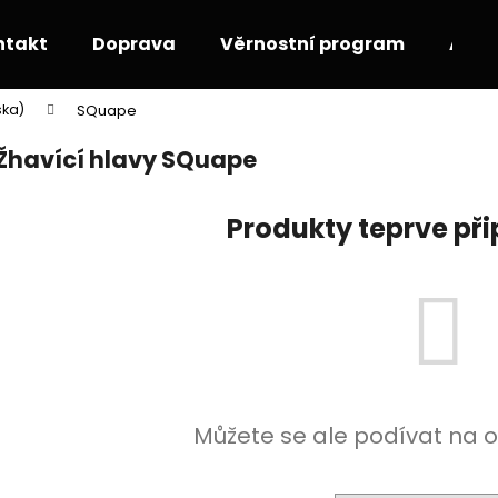
ntakt
Doprava
Věrnostní program
Akce
ska)
SQuape
Co potřebujete najít?
Žhavící hlavy SQuape
HLEDAT
Produkty teprve př
Doporučujeme
Můžete se ale podívat na o