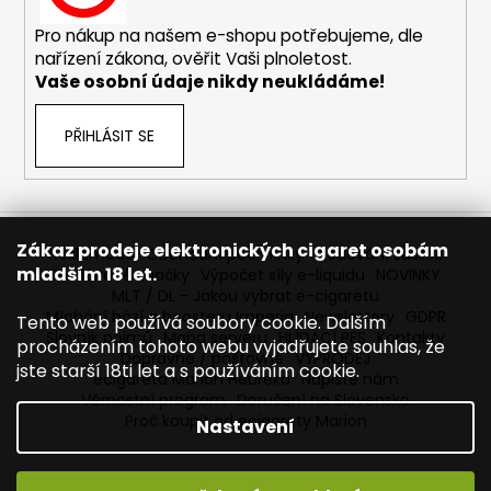
č
u
Pro nákup na našem e-shopu potřebujeme, dle
j
nařízení zákona, ověřit Vaši plnoletost.
e
Vaše osobní údaje nikdy neukládáme!
m
e
PŘIHLÁSIT SE
ELF
BAR
ELFLIQ
-
Zákaz prodeje elektronických cigaret osobám
Reklamace
Obchodní podmínky
Sledování zásilek
SALT
mladším 18 let.
Prodávané značky
Výpočet síly e-liquidu
NOVINKY
E-
MLT / DL - Jakou vybrat e-cigaretu
LIQUID
-
Míchání bází a boosteru Imperia
Newslettery
GDPR
Tento web používá soubory cookie. Dalším
BLUEBERRY
Slovník pojmů
Mapa serveru
HLÍDACÍ PES
Kontakty
procházením tohoto webu vyjadřujete souhlas, že
SOUR
Dopravné / poštovné
VÝPRODEJ
jste starší 18ti let a s používáním cookie.
RASPBERRY
ecigareta Marion Heureka
Napište nám
-
Věrnostní program
Doručení na Slovensko
10ML
Proč koupit od ecigarety Marion
Nastavení
-
10MG
185