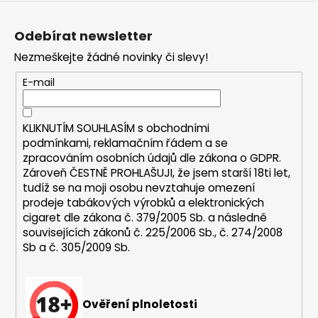
Z
a
á
j
Odebírat newsletter
p
í
Nezmeškejte žádné novinky či slevy!
a
t
t
E-mail
?
í
KLIKNUTÍM SOUHLASÍM s
obchodními
podmínkami,
reklamačním řádem a se
zpracováním osobních údajů dle zákona o
GDPR
.
HLEDAT
Zároveň ČESTNĚ PROHLAŠUJI, že jsem starší 18ti let,
tudíž se na moji osobu nevztahuje omezení
prodeje tabákových výrobků a elektronických
cigaret dle zákona č. 379/2005 Sb. a následně
D
souvisejících zákonů č. 225/2006 Sb., č. 274/2008
o
Sb a č. 305/2009 Sb.
p
o
r
u
Ověření plnoletosti