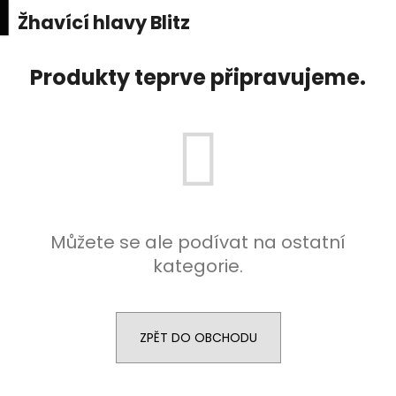
K
upní
Menu
ní
Žhavící hlavy Blitz
Přejít
o
na
Zpět
Zpět
k
š
obsah
Produkty teprve připravujeme.
í
C
k
o
p
o
t
ř
e
Můžete se ale podívat na ostatní
b
kategorie.
u
j
e
ZPĚT DO OBCHODU
t
e
n